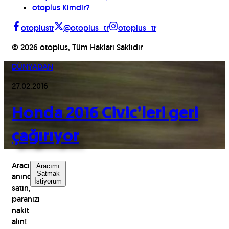
otoplus Kimdir?
otoplustr
@otoplus_tr
otoplus_tr
©
2026
otoplus, Tüm Hakları Saklıdır
DÜNYADAN
27.02.2016
Honda 2016 Civic’leri geri
çağırıyor
Aracınızı
Aracımı
Satmak
anında
İstiyorum
satın,
paranızı
nakit
alın!