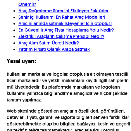
Önemli?
Araç Değerleme Sürecini Etkileyen Faktörler
Şehir İçi Kullanımı En Rahat Araç Modelleri
Aracını anında satmak isteyenler için otoplus!
En Güvenilir Araç Fiyat Hesaplama Yolu Nedir?
Elektrikli Araçların Çalışma Prensibi Nedir?
Araç Alım Satım Ücreti Nedir?
Yatırım Fırsatı Olarak Araba Satmak
Yasal uyarı:
Kullanılan markalar ve logolar, otoplus'a ait olmayan tescilli
ticari markalardır ve yetkili makamlara kayıtlı ilgili sahiplerin
mülkiyetindedir. Bu platformda markaların ve logoların
kullanımı yalnızca bilgilendirme amaçlıdır ve hiçbir şekilde
tanıtım yapılmaz.
Web sitesinde gösterilen araçların özellikleri, görüntüleri,
detayları, fiyatı, garanti ve sigorta bilgileri sehven farklılıklar
gösterebilmekte olup bu bilgiler, bağlayıcı, kesin ve geçerli
bir teklif niteliği taşımamaktadır. Araçlarla ilgili otoplus