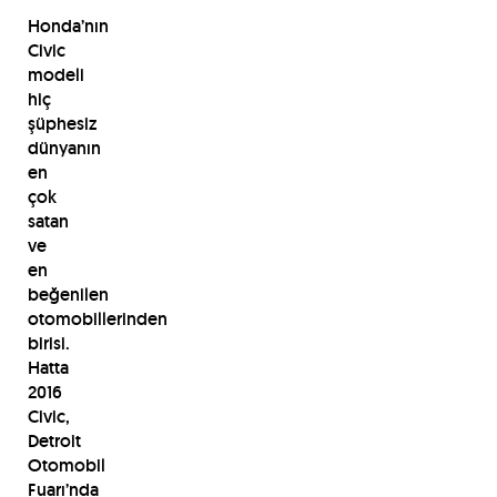
Honda’nın
Civic
modeli
hiç
şüphesiz
dünyanın
en
çok
satan
ve
en
beğenilen
otomobillerinden
birisi.
Hatta
2016
Civic,
Detroit
Otomobil
Fuarı’nda