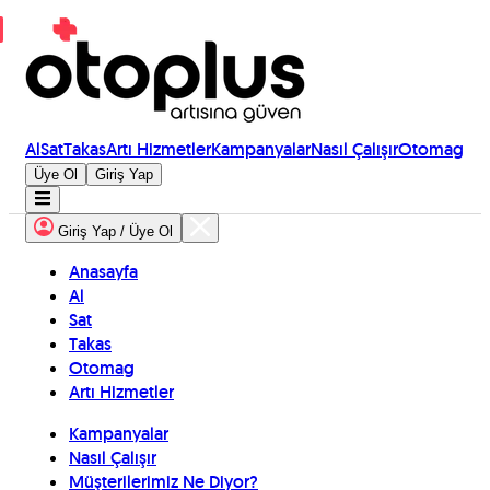
Al
Sat
Takas
Artı Hizmetler
Kampanyalar
Nasıl Çalışır
Otomag
Üye Ol
Giriş Yap
Giriş Yap / Üye Ol
Anasayfa
Al
Sat
Takas
Otomag
Artı Hizmetler
Kampanyalar
Nasıl Çalışır
Müşterilerimiz Ne Diyor?