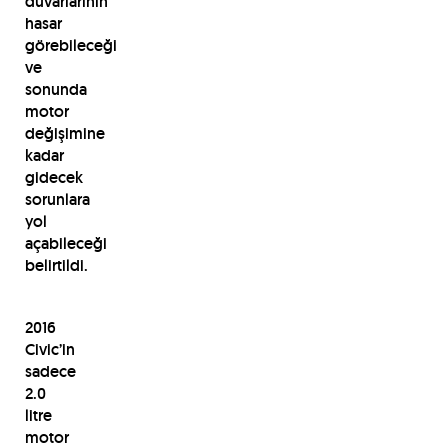
duvarlarının
hasar
görebileceği
ve
sonunda
motor
değişimine
kadar
gidecek
sorunlara
yol
açabileceği
belirtildi.
2016
Civic’in
sadece
2.0
litre
motor