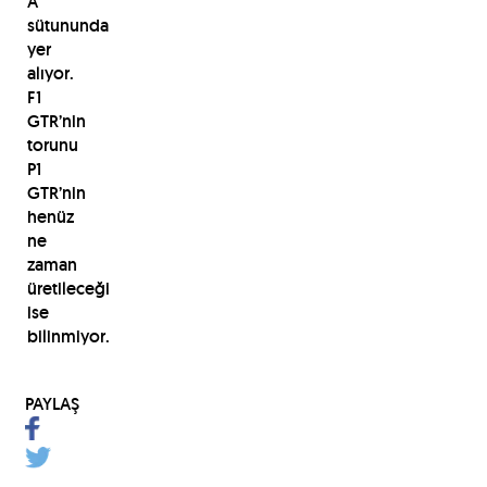
A
sütununda
yer
alıyor.
F1
GTR’nin
torunu
P1
GTR’nin
henüz
ne
zaman
üretileceği
ise
bilinmiyor.
PAYLAŞ