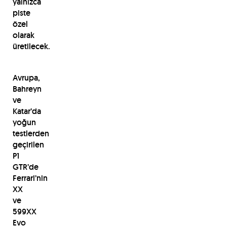
yalnızca
piste
özel
olarak
üretilecek.
Avrupa,
Bahreyn
ve
Katar’da
yoğun
testlerden
geçirilen
P1
GTR’de
Ferrari’nin
XX
ve
599XX
Evo