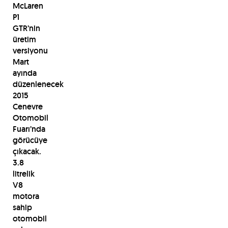
McLaren
P1
GTR’nin
üretim
versiyonu
Mart
ayında
düzenlenecek
2015
Cenevre
Otomobil
Fuarı’nda
görücüye
çıkacak.
3.8
litrelik
V8
motora
sahip
otomobil