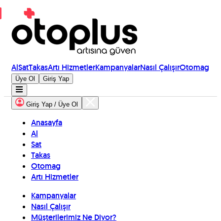
Al
Sat
Takas
Artı Hizmetler
Kampanyalar
Nasıl Çalışır
Otomag
Üye Ol
Giriş Yap
Giriş Yap / Üye Ol
Anasayfa
Al
Sat
Takas
Otomag
Artı Hizmetler
Kampanyalar
Nasıl Çalışır
Müşterilerimiz Ne Diyor?