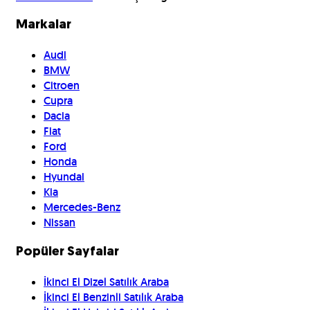
Markalar
Audi
BMW
Citroen
Cupra
Dacia
Fiat
Ford
Honda
Hyundai
Kia
Mercedes-Benz
Nissan
Popüler Sayfalar
İkinci El Dizel Satılık Araba
İkinci El Benzinli Satılık Araba