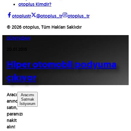
otoplus Kimdir?
otoplustr
@otoplus_tr
otoplus_tr
©
2026
otoplus, Tüm Hakları Saklıdır
DÜNYADAN
20.01.2015
Hiper otomobil podyuma
çıkıyor
Aracınızı
Aracımı
Satmak
anında
İstiyorum
satın,
paranızı
nakit
alın!