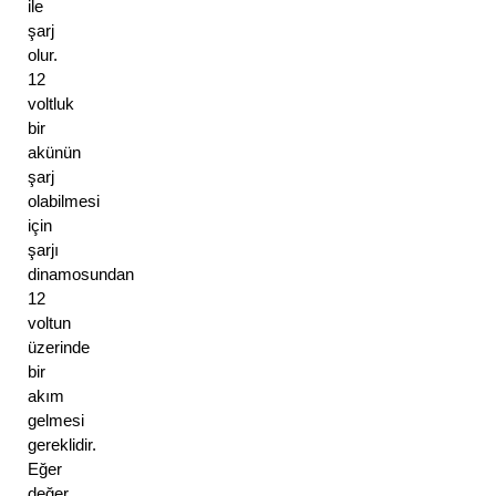
ile 
şarj 
olur. 
12 
voltluk 
bir 
akünün 
şarj 
olabilmesi 
için 
şarjı 
dinamosundan 
12 
voltun 
üzerinde 
bir 
akım 
gelmesi 
gereklidir. 
Eğer 
değer 