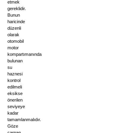
etmek 
gereklidir. 
Bunun 
haricinde 
düzenli 
olarak 
otomobil 
motor 
kompartımanında 
bulunan 
su 
haznesi 
kontrol 
edilmeli 
eksikse 
önerilen 
seviyeye 
kadar 
tamamlanmalıdır. 
Göze 
çarpan 