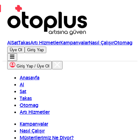
Al
Sat
Takas
Artı Hizmetler
Kampanyalar
Nasıl Çalışır
Otomag
Üye Ol
Giriş Yap
Giriş Yap / Üye Ol
Anasayfa
Al
Sat
Takas
Otomag
Artı Hizmetler
Kampanyalar
Nasıl Çalışır
Müşterilerimiz Ne Diyor?