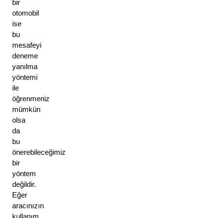
bir 
otomobil 
ise 
bu 
mesafeyi 
deneme 
yanılma 
yöntemi 
ile 
öğrenmeniz 
mümkün 
olsa 
da 
bu 
önerebileceğimiz 
bir 
yöntem 
değildir. 
Eğer 
aracınızın 
kullanım 