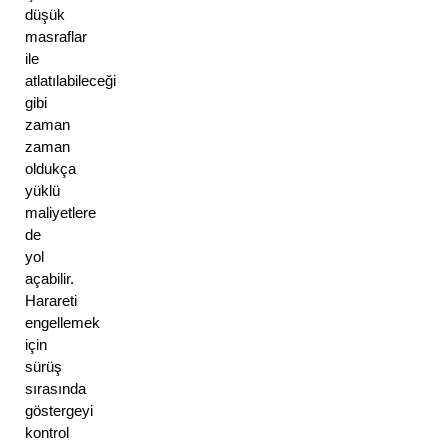
düşük 
masraflar 
ile 
atlatılabileceği 
gibi 
zaman 
zaman 
oldukça 
yüklü 
maliyetlere 
de 
yol 
açabilir. 
Harareti 
engellemek 
için 
sürüş 
sırasında 
göstergeyi 
kontrol 