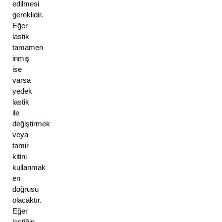
edilmesi 
gereklidir. 
Eğer 
lastik 
tamamen 
inmiş 
ise 
varsa 
yedek 
lastik 
ile 
değiştirmek 
veya 
tamir 
kitini 
kullanmak 
en 
doğrusu 
olacaktır. 
Eğer 
lastiğin 