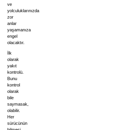
ve 
yolculuklarınızda 
zor 
anlar 
yaşamanıza 
engel 
olacaktır. 
İlk 
olarak 
yakıt 
kontrolü. 
Bunu 
kontrol 
olarak 
bile 
saymasak, 
olabilir. 
Her 
sürücünün 
bilmesi 