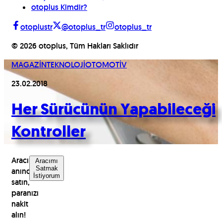
otoplus Kimdir?
otoplustr
@otoplus_tr
otoplus_tr
©
2026
otoplus, Tüm Hakları Saklıdır
MAGAZİN
TEKNOLOJİ
OTOMOTİV
23.02.2018
Her Sürücünün Yapabileceği
Kontroller
Aracınızı
Aracımı
Satmak
anında
İstiyorum
satın,
paranızı
nakit
alın!