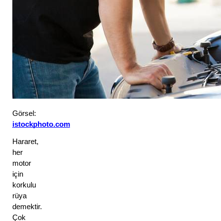
Görsel: 
istockphoto.com
Hararet, 
her 
motor 
için 
korkulu 
rüya 
demektir. 
Çok 