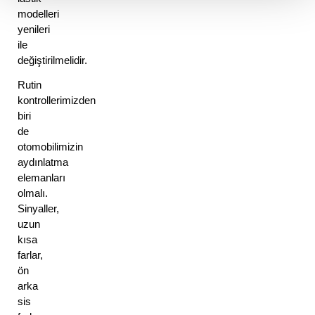
modelleri 
yenileri 
ile 
değiştirilmelidir. 
Rutin 
kontrollerimizden 
biri 
de 
otomobilimizin 
aydınlatma 
elemanları 
olmalı. 
Sinyaller, 
uzun 
kısa 
farlar, 
ön 
arka 
sis 