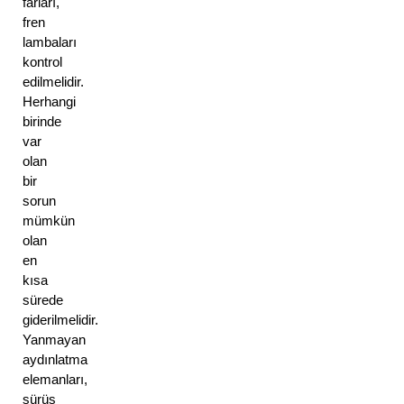
farları, 
fren 
lambaları 
kontrol 
edilmelidir. 
Herhangi 
birinde 
var 
olan 
bir 
sorun 
mümkün 
olan 
en 
kısa 
sürede 
giderilmelidir. 
Yanmayan 
aydınlatma 
elemanları, 
sürüş 