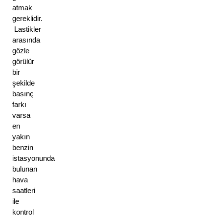
atmak 
gereklidir. 
 Lastikler 
arasında 
gözle 
görülür 
bir 
şekilde 
basınç 
farkı 
varsa 
en 
yakın 
benzin 
istasyonunda 
bulunan 
hava 
saatleri 
ile 
kontrol 