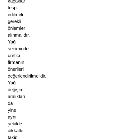
kaçaklar 
tespit 
edilmeli 
gerekli 
önlemler 
alınmalıdır. 
Yağ 
seçiminde 
üretici 
firmanın 
önerileri 
değerlendirilmelidir. 
Yağ 
değişim 
aralıkları 
da 
yine 
aynı 
şekilde 
dikkatle 
takip 