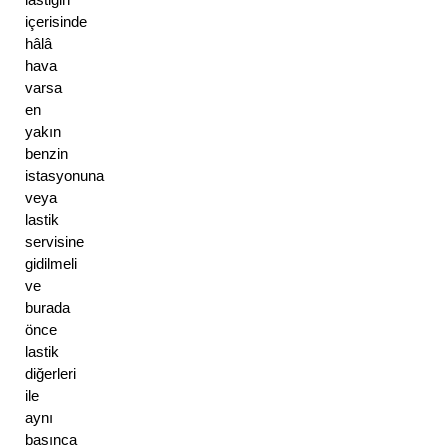
içerisinde 
hâlâ 
hava 
varsa 
en 
yakın 
benzin 
istasyonuna 
veya 
lastik 
servisine 
gidilmeli 
ve 
burada 
önce 
lastik 
diğerleri 
ile 
aynı 
basınca 