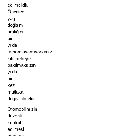
edilmelidir. 
Önerilen 
yağ 
değişim 
aralığını 
bir 
yılda 
tamamlayamıyorsanız 
kilometreye 
bakılmaksızın 
yılda 
bir 
kez 
mutlaka 
değiştirilmelidir. 
Otomobilimizin 
düzenli 
kontrol 
edilmesi 
gereken 