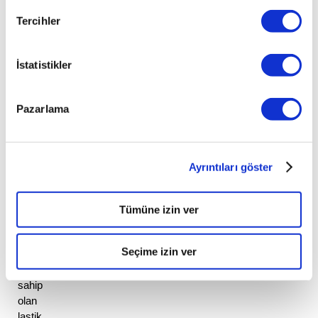
kat 
etmemişken 
Tercihler
kontrol 
edilmelidir. 
İstatistikler
Ayrıca 
düzenli 
aralıklarla 
Pazarlama
lastiklerin 
diş 
derinlikleri 
de 
Ayrıntıları göster
kontrol 
edilmeli 
3 
Tümüne izin ver
mm’nin 
altında 
Seçime izin ver
diş 
derinliğine 
sahip 
olan 
lastik 