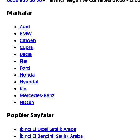
0850 955 50 50
- Hafta içi hergün ve Cumartesi 09:00 - 21:0
Markalar
Audi
BMW
Citroen
Cupra
Dacia
Fiat
Ford
Honda
Hyundai
Kia
Mercedes-Benz
Nissan
Popüler Sayfalar
İkinci El Dizel Satılık Araba
İkinci El Benzinli Satılık Araba