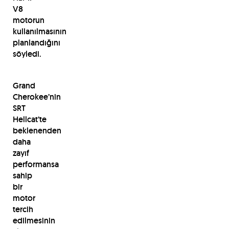
V8
motorun
kullanılmasının
planlandığını
söyledi.
Grand
Cherokee’nin
SRT
Hellcat’te
beklenenden
daha
zayıf
performansa
sahip
bir
motor
tercih
edilmesinin