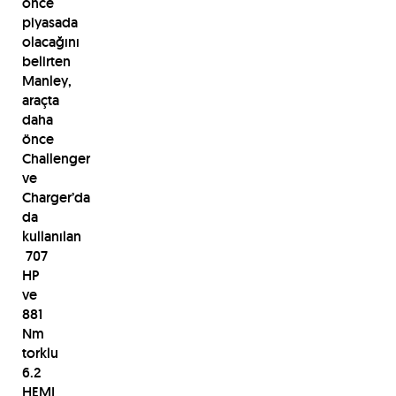
önce
piyasada
olacağını
belirten
Manley,
araçta
daha
önce
Challenger
ve
Charger’da
da
kullanılan
707
HP
ve
881
Nm
torklu
6.2
HEMI