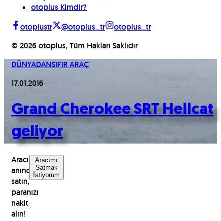
otoplus Kimdir?
otoplustr
@otoplus_tr
otoplus_tr
©
2026
otoplus, Tüm Hakları Saklıdır
DÜNYADAN
SIFIR ARAÇ
17.01.2016
Grand Cherokee SRT Hellcat
geliyor
Aracınızı
Aracımı
Satmak
anında
İstiyorum
satın,
paranızı
nakit
alın!