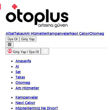
Al
Sat
Takas
Artı Hizmetler
Kampanyalar
Nasıl Çalışır
Otomag
Üye Ol
Giriş Yap
Giriş Yap / Üye Ol
Anasayfa
Al
Sat
Takas
Otomag
Artı Hizmetler
Kampanyalar
Nasıl Çalışır
Müşterilerimiz Ne Diyor?