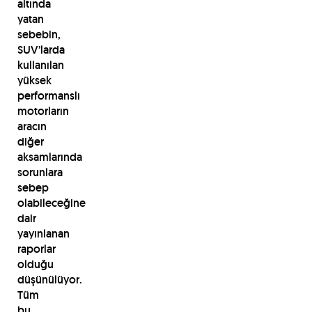
altında
yatan
sebebin,
SUV’larda
kullanılan
yüksek
performanslı
motorların
aracın
diğer
aksamlarında
sorunlara
sebep
olabileceğine
dair
yayınlanan
raporlar
olduğu
düşünülüyor.
Tüm
bu