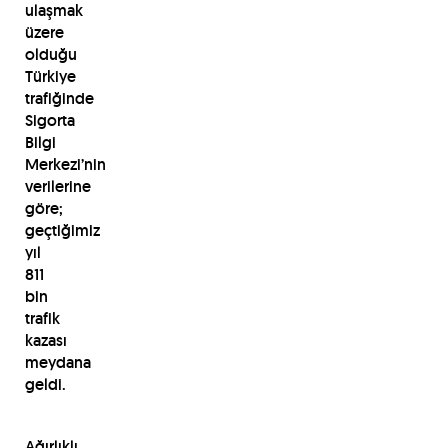
ulaşmak
üzere
olduğu
Türkiye
trafiğinde
Sigorta
Bilgi
Merkezi’nin
verilerine
göre;
geçtiğimiz
yıl
811
bin
trafik
kazası
meydana
geldi.
Ağırlıklı