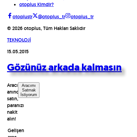
otoplus Kimdir?
otoplustr
@otoplus_tr
otoplus_tr
©
2026
otoplus, Tüm Hakları Saklıdır
TEKNOLOJİ
15.05.2015
Gözünüz arkada kalmasın
Aracınızı
Aracımı
Satmak
anında
İstiyorum
satın,
paranızı
nakit
alın!
Gelişen