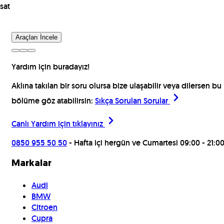
sat
Araçları İncele
Yardım için buradayız!
Aklına takılan bir soru olursa bize ulaşabilir veya dilersen bu
bölüme göz atabilirsin:
Sıkça Sorulan Sorular
Canlı Yardım için
tıklayınız
0850 955 50 50
- Hafta içi hergün ve Cumartesi 09:00 - 21:0
Markalar
Audi
BMW
Citroen
Cupra