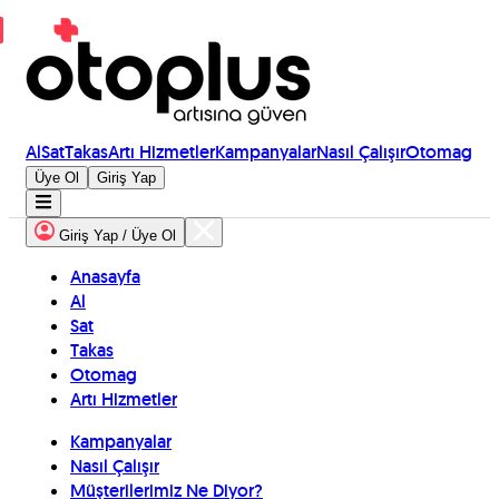
Al
Sat
Takas
Artı Hizmetler
Kampanyalar
Nasıl Çalışır
Otomag
Üye Ol
Giriş Yap
Giriş Yap / Üye Ol
Anasayfa
Al
Sat
Takas
Otomag
Artı Hizmetler
Kampanyalar
Nasıl Çalışır
Müşterilerimiz Ne Diyor?