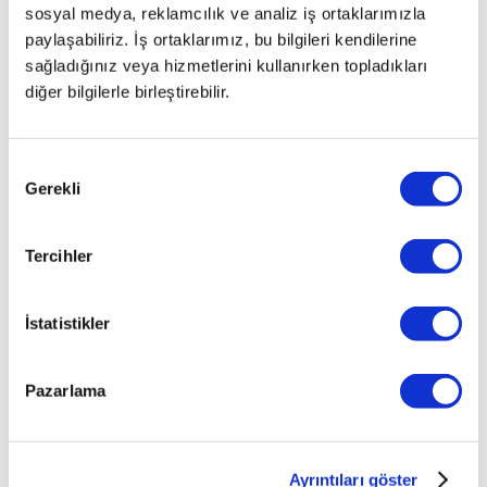
olacağı
sosyal medya, reklamcılık ve analiz iş ortaklarımızla
öngörülüyor.
paylaşabiliriz. İş ortaklarımız, bu bilgileri kendilerine
sağladığınız veya hizmetlerini kullanırken topladıkları
diğer bilgilerle birleştirebilir.
PAYLAŞ
Onay
Gerekli
Seçimi
Tercihler
İstatistikler
Pazarlama
Ayrıntıları göster