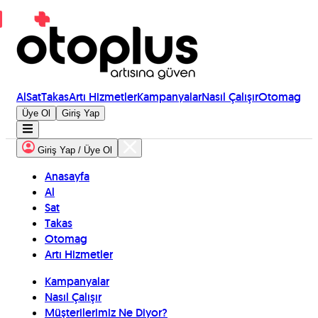
Al
Sat
Takas
Artı Hizmetler
Kampanyalar
Nasıl Çalışır
Otomag
Üye Ol
Giriş Yap
Giriş Yap / Üye Ol
Anasayfa
Al
Sat
Takas
Otomag
Artı Hizmetler
Kampanyalar
Nasıl Çalışır
Müşterilerimiz Ne Diyor?