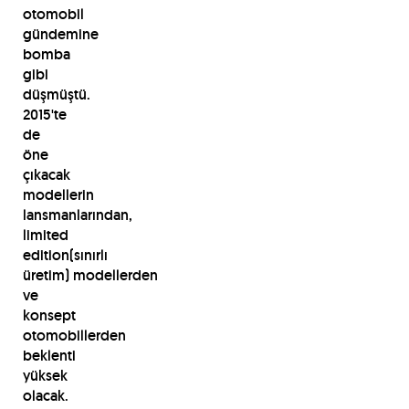
otomobil
gündemine
bomba
gibi
düşmüştü.
2015'te
de
öne
çıkacak
modellerin
lansmanlarından,
limited
edition(sınırlı
üretim) modellerden
ve
konsept
otomobillerden
beklenti
yüksek
olacak.