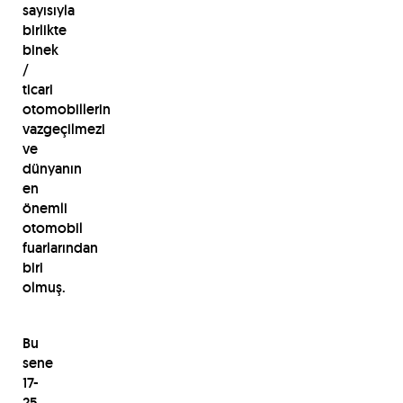
sayısıyla
birlikte
binek
/
ticari
otomobillerin
vazgeçilmezi
ve
dünyanın
en
önemli
otomobil
fuarlarından
biri
olmuş.
Bu
sene
17-
25