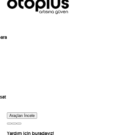
para
sat
Araçları İncele
Yardım için buradayız!