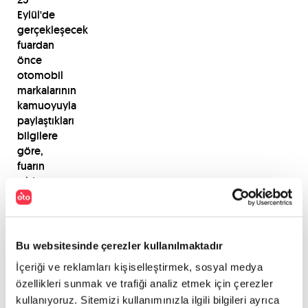
Eylül'de
gerçekleşecek
fuardan
önce
otomobil
markalarının
kamuoyuyla
paylaştıkları
bilgilere
göre,
fuarın
yıldızı
olabilecek
makaların
Infiniti,
Smart,
Bu websitesinde çerezler kullanılmaktadır
Hyundai,
İçeriği ve reklamları kişiselleştirmek, sosyal medya
Audi
özellikleri sunmak ve trafiği analiz etmek için çerezler
ve
kullanıyoruz. Sitemizi kullanımınızla ilgili bilgileri ayrıca
Honda