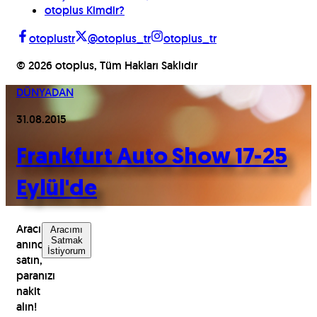
otoplus Kimdir?
otoplustr
@otoplus_tr
otoplus_tr
©
2026
otoplus, Tüm Hakları Saklıdır
DÜNYADAN
31.08.2015
Frankfurt Auto Show 17-25
Eylül'de
Aracınızı
Aracımı
Satmak
anında
İstiyorum
satın,
paranızı
nakit
alın!