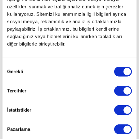
Brezilya
özellikleri sunmak ve trafiği analiz etmek için çerezler
29
kullanıyoruz. Sitemizi kullanımınızla ilgili bilgileri ayrıca
Kasım'da
Abu
sosyal medya, reklamcılık ve analiz iş ortaklarımızla
Dhabi
paylaşabiliriz. İş ortaklarımız, bu bilgileri kendilerine
sağladığınız veya hizmetlerini kullanırken topladıkları
diğer bilgilerle birleştirebilir.
Rusya
GP'sinde
ilk 5
Onay
1.
Gerekli
Seçimi
Hamilton
(Mercedes)
2.
Tercihler
Vettel
(Ferrari)
3.
İstatistikler
Perez
(Force
Pazarlama
India-
Mercedes)