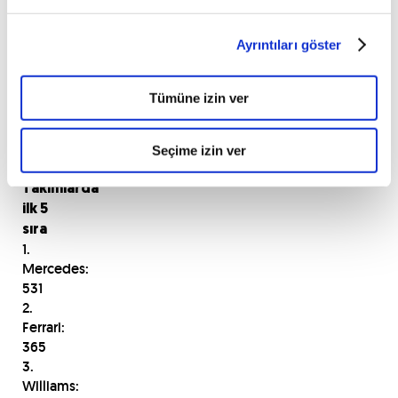
4.
Massa
Ayrıntıları göster
(Williams-
Mercedes)
5.
Tümüne izin ver
Raikkonen
(Ferrari)
Seçime izin ver
Takımlarda
ilk 5
sıra
1.
Mercedes:
531
2.
Ferrari:
365
3.
Williams: