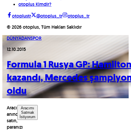
otoplus Kimdir?
otoplustr
@otoplus_tr
otoplus_tr
©
2026
otoplus, Tüm Hakları Saklıdır
DÜNYADAN
SPOR
12.10.2015
Formula 1 Rusya GP: Hamilto
kazandı, Mercedes şampiyo
oldu
Aracınızı
Aracımı
Satmak
anında
İstiyorum
satın,
paranızı