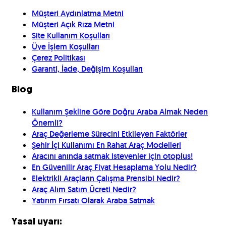
Müşteri Aydınlatma Metni
Müşteri Açık Rıza Metni
Site Kullanım Koşulları
Üye İşlem Koşulları
Çerez Politikası
Garanti, İade, Değişim Koşulları
Blog
Kullanım Şekline Göre Doğru Araba Almak Neden
Önemli?
Araç Değerleme Sürecini Etkileyen Faktörler
Şehir İçi Kullanımı En Rahat Araç Modelleri
Aracını anında satmak isteyenler için otoplus!
En Güvenilir Araç Fiyat Hesaplama Yolu Nedir?
Elektrikli Araçların Çalışma Prensibi Nedir?
Araç Alım Satım Ücreti Nedir?
Yatırım Fırsatı Olarak Araba Satmak
Yasal uyarı: