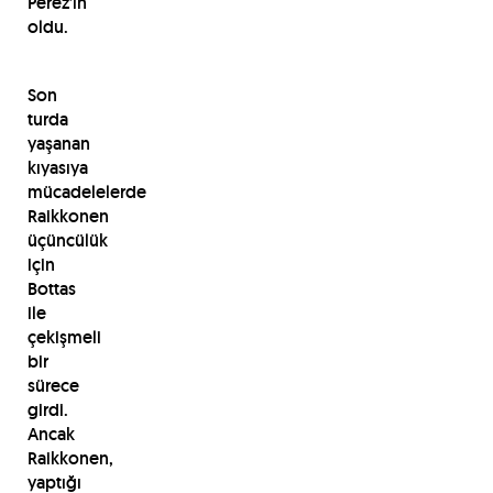
Perez’in
oldu.
Son
turda
yaşanan
kıyasıya
mücadelelerde
Raikkonen
üçüncülük
için
Bottas
ile
çekişmeli
bir
sürece
girdi.
Ancak
Raikkonen,
yaptığı