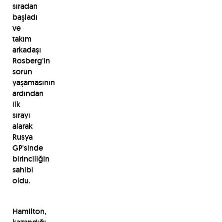
sıradan
başladı
ve
takım
arkadaşı
Rosberg'in
sorun
yaşamasının
ardından
ilk
sırayı
alarak
Rusya
GP'sinde
birinciliğin
sahibi
oldu.
Hamilton,