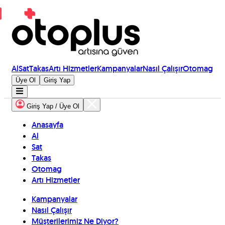
Al
Sat
Takas
Artı Hizmetler
Kampanyalar
Nasıl Çalışır
Otomag
Üye Ol
Giriş Yap
Giriş Yap / Üye Ol
Anasayfa
Al
Sat
Takas
Otomag
Artı Hizmetler
Kampanyalar
Nasıl Çalışır
Müşterilerimiz Ne Diyor?