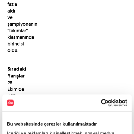
fazla
aldı
ve
şampiyonanın
“takımlar”
klasmanında
birincisi
oldu.
Sıradaki
Yarışlar
25
Ekim'de
ABD
1
Kasım'da
Meksika
15
Bu websitesinde çerezler kullanılmaktadır
Kasım'da
İçeriği ve reklamları kişiselleştirmek, sosyal medya