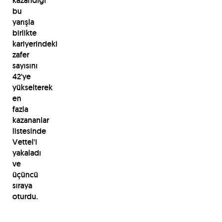
kazandığı
bu
yarışla
birlikte
kariyerindeki
zafer
sayısını
42'ye
yükselterek
en
fazla
kazananlar
listesinde
Vettel'i
yakaladı
ve
üçüncü
sıraya
oturdu.