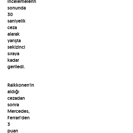
incelemelerin
sonunda
30
saniyelik
ceza
alarak
yarışta
sekizinci
sıraya
kadar
geriledi.
Raikkonen'in
aldığı
cezadan
sonra
Mercedes,
Ferrari'den
3
puan