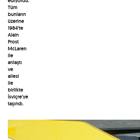
ediyordu.
Tüm
bunların
üzerine
1984’te
Alain
Prost
McLaren
ile
anlaştı
ve
ailesi
ile
birlikte
İsviçre’ye
taşındı.