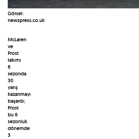
Görsel:
newspress.co.uk
McLaren
ve
Prost
takımı
6
sezonda
30
yarış
kazanmayı
başardı;
Prost
bu 6
sezonluk
dönemde
3