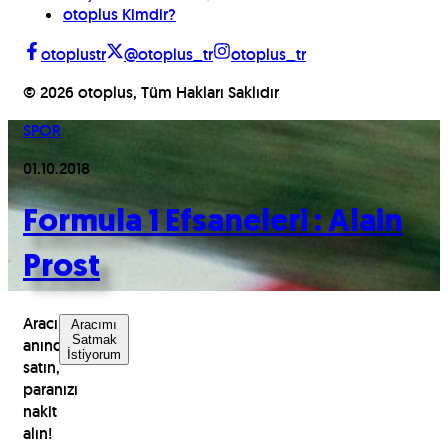
otoplus Kimdir?
otoplustr
@otoplus_tr
otoplus_tr
©
2026
otoplus, Tüm Hakları Saklıdır
SPOR
01.10.2018
Formula 1 Efsaneleri : Alain
Prost
Aracınızı
Aracımı
Satmak
anında
İstiyorum
satın,
paranızı
nakit
alın!