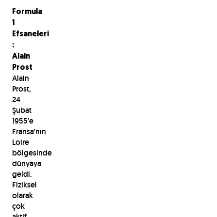
Formula
1
Efsaneleri
:
Alain
Prost
Alain
Prost,
24
Şubat
1955’e
Fransa’nın
Loire
bölgesinde
dünyaya
geldi.
Fiziksel
olarak
çok
aktif