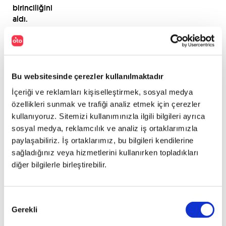
birinciliğini
aldı.
Alain
Prost’a
göre
onun
zafer
Bu websitesinde çerezler kullanılmaktadır
serisine
İçeriği ve reklamları kişiselleştirmek, sosyal medya
başlamasını
özellikleri sunmak ve trafiği analiz etmek için çerezler
sağlayan
kullanıyoruz. Sitemizi kullanımınızla ilgili bilgileri ayrıca
en
sosyal medya, reklamcılık ve analiz iş ortaklarımızla
önemli
faktör,
paylaşabiliriz. İş ortaklarımız, bu bilgileri kendilerine
düşünme
sağladığınız veya hizmetlerini kullanırken topladıkları
biçimini
diğer bilgilerle birleştirebilir.
değiştirmesiydi.
Daha
önceleri
Onay
yalnızca
Gerekli
Seçimi
Yapabileceğini