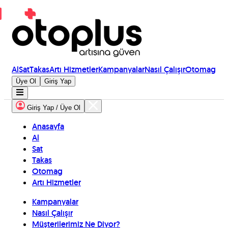
Al
Sat
Takas
Artı Hizmetler
Kampanyalar
Nasıl Çalışır
Otomag
Üye Ol
Giriş Yap
Giriş Yap / Üye Ol
Anasayfa
Al
Sat
Takas
Otomag
Artı Hizmetler
Kampanyalar
Nasıl Çalışır
Müşterilerimiz Ne Diyor?