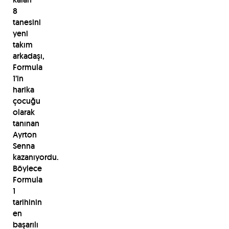
8
tanesini
yeni
takım
arkadaşı,
Formula
1’in
harika
çocuğu
olarak
tanınan
Ayrton
Senna
kazanıyordu.
Böylece
Formula
1
tarihinin
en
başarılı