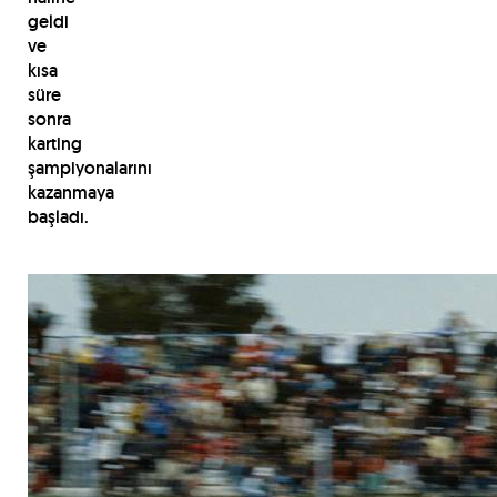
geldi
ve
kısa
süre
sonra
karting
şampiyonalarını
kazanmaya
başladı.