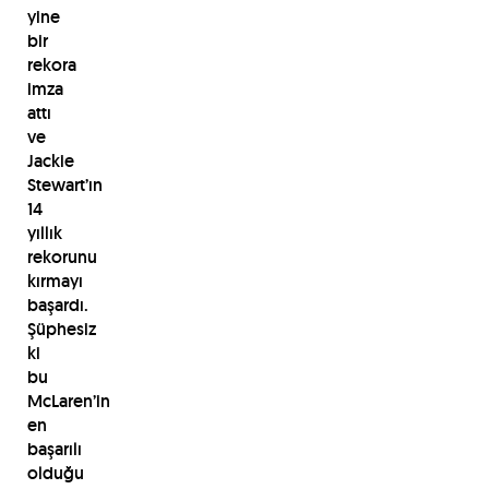
yine
bir
rekora
imza
attı
ve
Jackie
Stewart’ın
14
yıllık
rekorunu
kırmayı
başardı.
Şüphesiz
ki
bu
McLaren’in
en
başarılı
olduğu