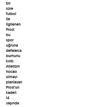
bir
süre
futbol
ile
ilgilenen
Prost
bu
spor
uğruna
defalarca
burnunu
kırdı.
Atletizm
hocası
olmayı
planlayan
Prost’un
kaderi
14
yaşında