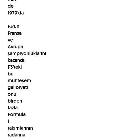
de
1979'da
F3’ün
Fransa
ve
Avrupa
şampiyonluklarını
kazandı.
F3’teki
bu
muhteşem
galibiyeti
onu
birden
fazla
Formula
1
takımlarının
radarına