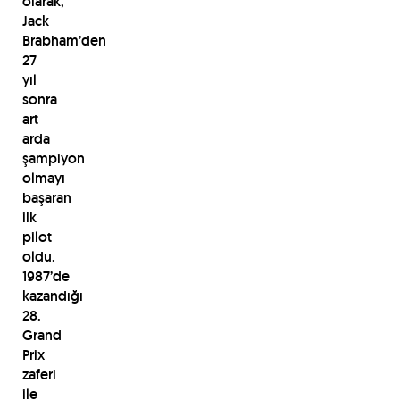
olarak,
Jack
Brabham’den
27
yıl
sonra
art
arda
şampiyon
olmayı
başaran
ilk
pilot
oldu.
1987’de
kazandığı
28.
Grand
Prix
zaferi
ile