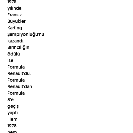
1975
yılında
Fransız
Büyükler
Karting
Şampiyonluğu’nu
kazandı.
Birinciliğin
ödülü
ise
Formula
Renault'du.
Formula
Renault’dan
Formula
3’e
geçiş
yaptı.
Hem
1978
hem