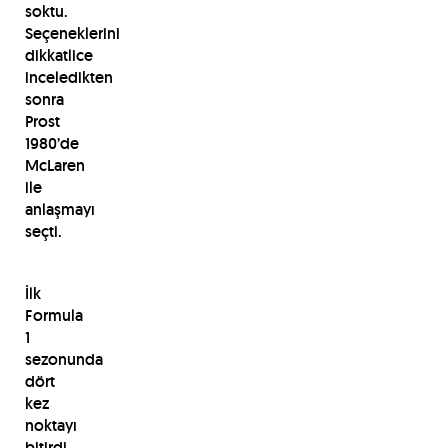
soktu.
Seçeneklerini
dikkatlice
inceledikten
sonra
Prost
1980’de
McLaren
ile
anlaşmayı
seçti.
İlk
Formula
1
sezonunda
dört
kez
noktayı
bitirdi