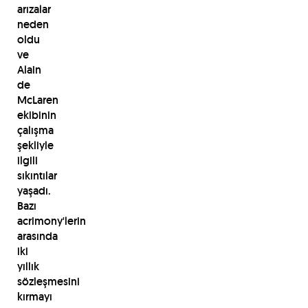
arızalar
neden
oldu
ve
Alain
de
McLaren
ekibinin
çalışma
şekliyle
ilgili
sıkıntılar
yaşadı.
Bazı
acrimony'lerin
arasında
iki
yıllık
sözleşmesini
kırmayı