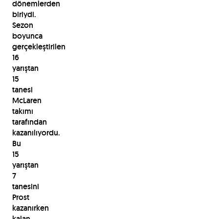
dönemlerden
biriydi.
Sezon
boyunca
gerçekleştirilen
16
yarıştan
15
tanesi
McLaren
takımı
tarafından
kazanılıyordu.
Bu
15
yarıştan
7
tanesini
Prost
kazanırken
kalan