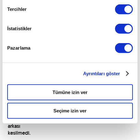
“düşünen”
Prost,
Tercihler
başarabileceğini
“bildiği”
İstatistikler
an
kazanmaya
başladı.
Pazarlama
Düşünme
biçimini
değiştirmesi
gerçekten
Ayrıntıları göster
etkili
olmuş
olsa
Tümüne izin ver
gerek
zira
Seçime izin ver
zaferlerin
ardı
arkası
kesilmedi.