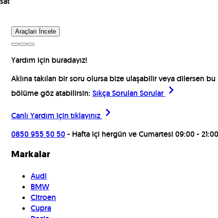
sat
Araçları İncele
Yardım için buradayız!
Aklına takılan bir soru olursa bize ulaşabilir veya dilersen bu
bölüme göz atabilirsin:
Sıkça Sorulan Sorular
Canlı Yardım için
tıklayınız
0850 955 50 50
- Hafta içi hergün ve Cumartesi 09:00 - 21:0
Markalar
Audi
BMW
Citroen
Cupra