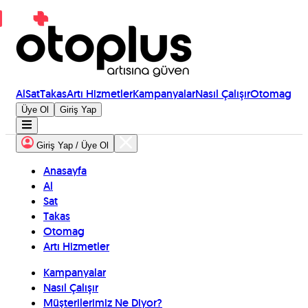
Al
Sat
Takas
Artı Hizmetler
Kampanyalar
Nasıl Çalışır
Otomag
Üye Ol
Giriş Yap
Giriş Yap / Üye Ol
Anasayfa
Al
Sat
Takas
Otomag
Artı Hizmetler
Kampanyalar
Nasıl Çalışır
Müşterilerimiz Ne Diyor?