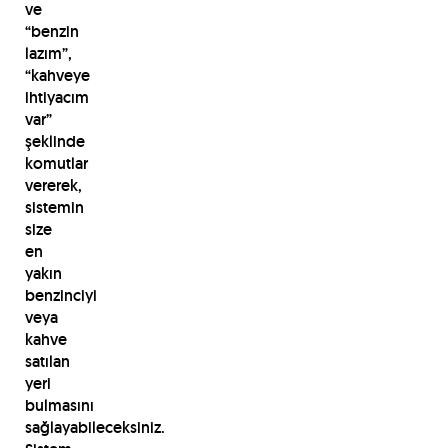
ve
“benzin
lazım”,
“kahveye
ihtiyacım
var”
şeklinde
komutlar
vererek,
sistemin
size
en
yakın
benzinciyi
veya
kahve
satılan
yeri
bulmasını
sağlayabileceksiniz.