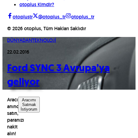
otoplus Kimdir?
otoplustr
@otoplus_tr
otoplus_tr
©
2026
otoplus, Tüm Hakları Saklıdır
DÜNYADAN
TEKNOLOJİ
22.02.2016
Ford SYNC 3 Avrupa’ya
geliyor
Aracınızı
Aracımı
Satmak
anında
İstiyorum
satın,
paranızı
nakit
alın!