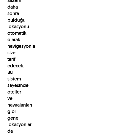
Sistem
daha
sonra
bulduğu
lokasyonu
otomatik
olarak
navigasyonla
size
tarif
edecek.
Bu
sistem
sayesinde
oteller
ve
havaalanları
gibi
genel
lokasyonlar
da