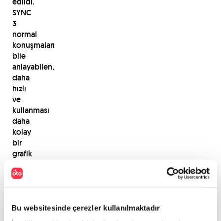
edildi.
SYNC
3
normal
konuşmaları
bile
anlayabilen,
daha
hızlı
ve
kullanması
daha
kolay
bir
grafik
arayüzüne
sahip.”
şeklinde
konuştu.
Bu websitesinde çerezler kullanılmaktadır