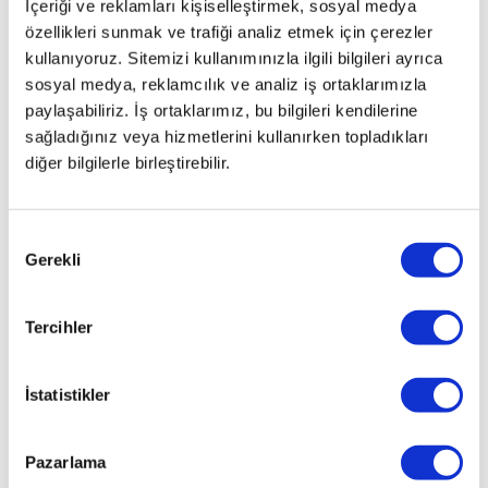
İçeriği ve reklamları kişiselleştirmek, sosyal medya
SYMC
özellikleri sunmak ve trafiği analiz etmek için çerezler
3 ilk
kullanıyoruz. Sitemizi kullanımınızla ilgili bilgileri ayrıca
olarak
sosyal medya, reklamcılık ve analiz iş ortaklarımızla
önümüzdeki
hafta
paylaşabiliriz. İş ortaklarımız, bu bilgileri kendilerine
Barcelona’da
sağladığınız veya hizmetlerini kullanırken topladıkları
gerçekleştirilecek
diğer bilgilerle birleştirebilir.
olan
Dünya
Mobil
Onay
Kongresi’nde
Gerekli
Seçimi
(Mobile
World
Congress)
Tercihler
Avrupa’ya
tanıtılacak.
İstatistikler
Sistem
Pazarlama
Avrupa’da