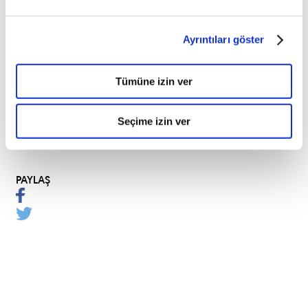
2016
yazında
Mondeo,
Ayrıntıları göster
S-
MAX
ve
Tümüne izin ver
Galaxy
modellerinde
satışa
Seçime izin ver
sürülecek.
PAYLAŞ