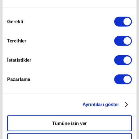
Onay
Gerekli
Seçimi
Tercihler
İlginizi çekebilecek haberler
İstatistikler
Pazarlama
Ayrıntıları göster
Turbo Motor Nedir?
Tümüne izin ver
Turbo motor nedir, nasıl çalışır? Turbolu motor kullanırken
nelere dikkat edilmelidir?