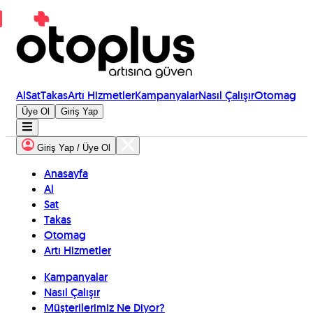
Al
Sat
Takas
Artı Hizmetler
Kampanyalar
Nasıl Çalışır
Otomag
Üye Ol
Giriş Yap
Giriş Yap / Üye Ol
Anasayfa
Al
Sat
Takas
Otomag
Artı Hizmetler
Kampanyalar
Nasıl Çalışır
Müşterilerimiz Ne Diyor?