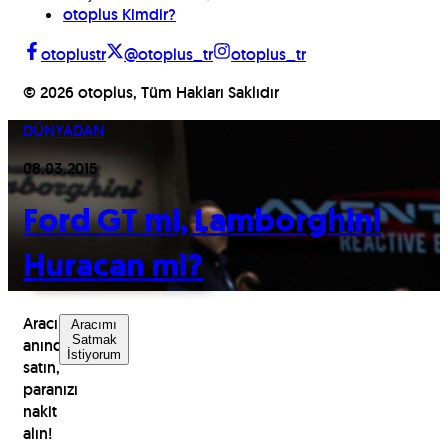
otoplus Kimdir?
otoplustr
@otoplus_tr
otoplus_tr
©
2026
otoplus, Tüm Hakları Saklıdır
DÜNYADAN
08.03.2015
Ford GT mi, Lamborghini
Huracan mi?
Aracınızı
Aracımı
Satmak
anında
İstiyorum
satın,
paranızı
nakit
alın!