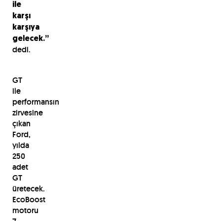
ile
karşı
karşıya
gelecek.”
dedi.
GT
ile
performansın
zirvesine
çıkan
Ford,
yılda
250
adet
GT
üretecek.
EcoBoost
motoru