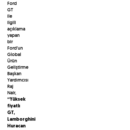
Ford
GT
ile
ilgili
açıklama
yapan
bir
Ford’un
Global
Ürün
Geliştirme
Başkan
Yardımcısı
Raj
Nair,
“Yüksek
fiyatlı
GT,
Lamborghini
Huracan