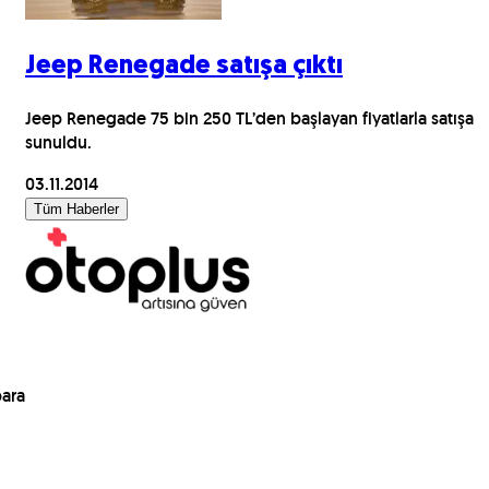
Jeep Renegade satışa çıktı
Jeep Renegade 75 bin 250 TL’den başlayan fiyatlarla satışa
sunuldu.
03.11.2014
Tüm Haberler
para