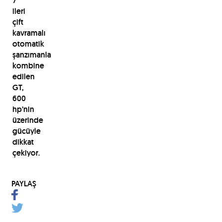
7
ileri
çift
kavramalı
otomatik
şanzımanla
kombine
edilen
GT,
600
hp’nin
üzerinde
gücüyle
dikkat
çekiyor.
PAYLAŞ