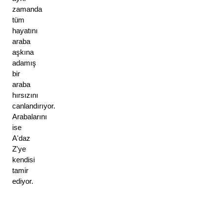
zamanda 
tüm 
hayatını 
araba 
aşkına 
adamış 
bir 
araba 
hırsızını 
canlandırıyor. 
Arabalarını 
ise 
A'daz 
Z'ye 
kendisi 
tamir 
ediyor.