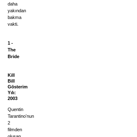
daha 
yakından 
bakma 
vakti. 
1 - 
The 
Bride
Kill 
Bill
Gösterim 
Yılı: 
2003
Quentin 
Tarantino'nun 
2 
filmden 
oluşan 