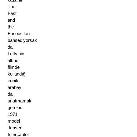
The 
Fast 
and 
the 
Furious'tan 
bahsediyorsak 
da 
Letty'nin 
altıncı 
filmde 
kullandığı 
ironik 
arabayı 
da 
unutmamak 
gerekir. 
1971 
model 
Jensen 
Intercaptor 