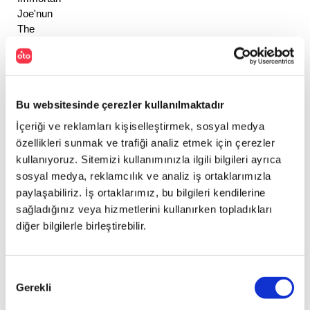
Joe'nun 
The 
War 
Rig 
isimli 
aracını 
Bu websitesinde çerezler kullanılmaktadır
kullanır. 
Charlize 
İçeriği ve reklamları kişiselleştirmek, sosyal medya
Theron'un 
özellikleri sunmak ve trafiği analiz etmek için çerezler
canlandırdığı 
kullanıyoruz. Sitemizi kullanımınızla ilgili bilgileri ayrıca
bu 
sosyal medya, reklamcılık ve analiz iş ortaklarımızla
karakterin 
paylaşabiliriz. İş ortaklarımız, bu bilgileri kendilerine
yolu 
sağladığınız veya hizmetlerini kullanırken topladıkları
Tom 
diğer bilgilerle birleştirebilir.
Hardy 
(Mad 
Max) 
ile 
Onay
Gerekli
kesişince 
Seçimi
işler 