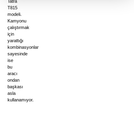
Tatra 
T815 
modeli. 
Kamyonu 
çalıştırmak 
için 
yarattığı 
kombinasyonlar 
sayesinde 
ise 
bu 
aracı 
ondan 
başkası 
asla 
kullanamıyor. 