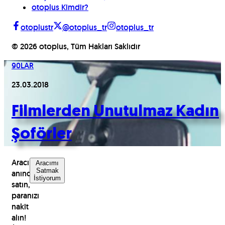
otoplus Kimdir?
otoplustr
@otoplus_tr
otoplus_tr
©
2026
otoplus, Tüm Hakları Saklıdır
90LAR
23.03.2018
Filmlerden Unutulmaz Kadın
Şoförler
Aracınızı
Aracımı
Satmak
anında
İstiyorum
satın,
paranızı
nakit
alın!