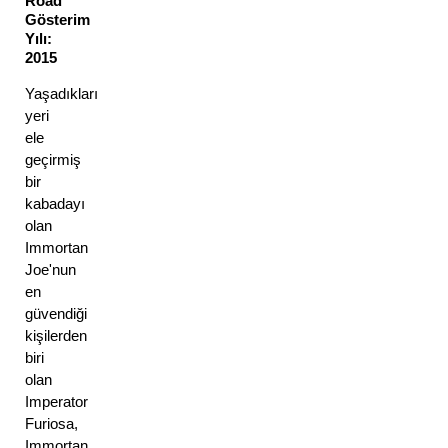
Road
Gösterim 
Yılı: 
2015 
Yaşadıkları 
yeri 
ele 
geçirmiş 
bir 
kabadayı 
olan 
Immortan 
Joe'nun 
en 
güvendiği 
kişilerden 
biri 
olan 
Imperator 
Furiosa, 
Immortan 