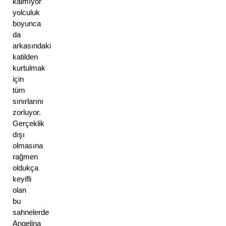
kalmıyor 
yolculuk 
boyunca 
da 
arkasındaki 
katilden 
kurtulmak 
için 
tüm 
sınırlarını 
zorluyor. 
Gerçeklik 
dışı 
olmasına 
rağmen 
oldukça 
keyifli 
olan 
bu 
sahnelerde 
Angelina 