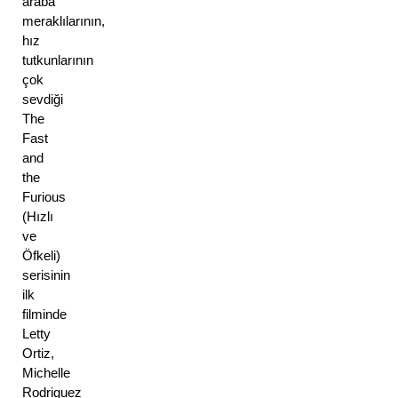
araba 
meraklılarının, 
hız 
tutkunlarının 
çok 
sevdiği 
The 
Fast 
and 
the 
Furious 
(Hızlı 
ve 
Öfkeli) 
serisinin 
ilk 
filminde 
Letty 
Ortiz, 
Michelle 
Rodriguez 