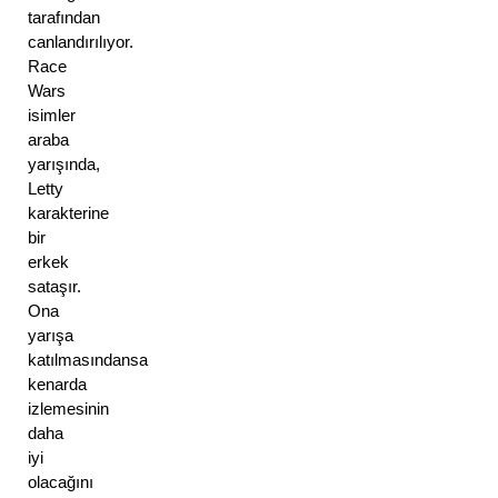
tarafından 
canlandırılıyor. 
Race 
Wars 
isimler 
araba 
yarışında, 
Letty 
karakterine 
bir 
erkek 
sataşır. 
Ona 
yarışa 
katılmasındansa 
kenarda 
izlemesinin 
daha 
iyi 
olacağını 