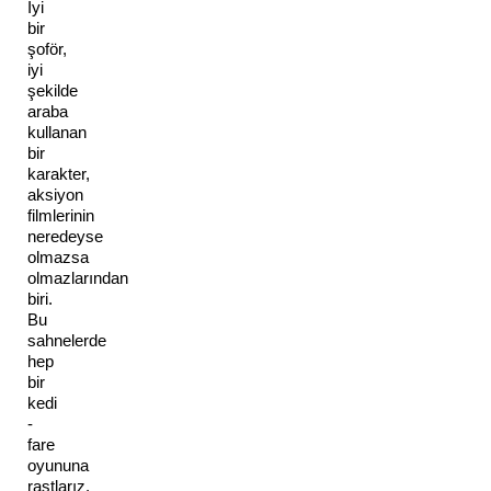
İyi 
bir 
şoför, 
iyi 
şekilde 
araba 
kullanan 
bir 
karakter, 
aksiyon 
filmlerinin 
neredeyse 
olmazsa 
olmazlarından 
biri. 
Bu 
sahnelerde 
hep 
bir 
kedi 
- 
fare 
oyununa 
rastlarız. 