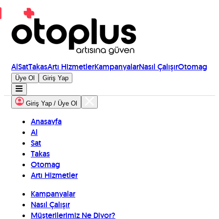
Al
Sat
Takas
Artı Hizmetler
Kampanyalar
Nasıl Çalışır
Otomag
Üye Ol
Giriş Yap
Giriş Yap / Üye Ol
Anasayfa
Al
Sat
Takas
Otomag
Artı Hizmetler
Kampanyalar
Nasıl Çalışır
Müşterilerimiz Ne Diyor?