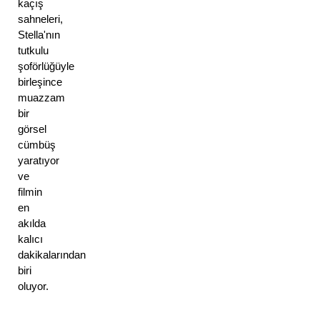
kaçış 
sahneleri, 
Stella'nın 
tutkulu 
şoförlüğüyle 
birleşince 
muazzam 
bir 
görsel 
cümbüş 
yaratıyor 
ve 
filmin 
en 
akılda 
kalıcı 
dakikalarından 
biri 
oluyor. 