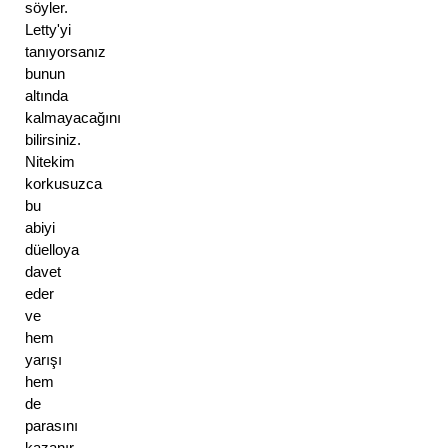
söyler. 
Letty'yi 
tanıyorsanız 
bunun 
altında 
kalmayacağını 
bilirsiniz. 
Nitekim 
korkusuzca 
bu 
abiyi 
düelloya 
davet 
eder 
ve 
hem 
yarışı 
hem 
de 
parasını 
kazanır. 