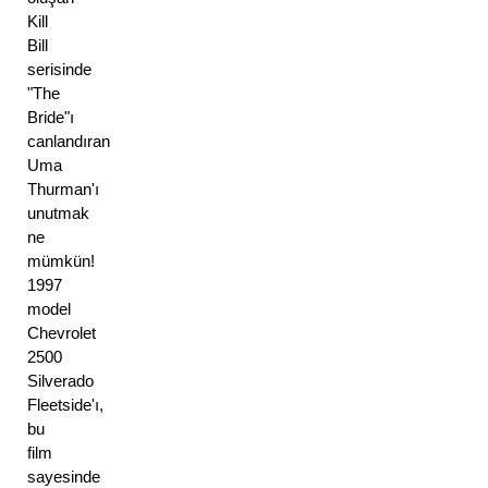
Kill 
Bill 
serisinde 
"The 
Bride"ı 
canlandıran 
Uma 
Thurman'ı 
unutmak 
ne 
mümkün! 
1997 
model 
Chevrolet 
2500 
Silverado 
Fleetside'ı, 
bu 
film 
sayesinde 