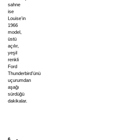
sahne 
ise 
Louise'in 
1966 
model, 
üstü 
açılır, 
yeşil 
renkli 
Ford 
Thunderbird'ünü 
uçurumdan 
aşağı 
sürdüğü 
dakikalar. 
6 - 