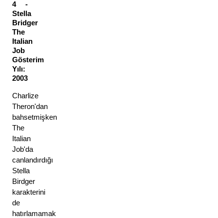
4 - 
Stella 
Bridger 
The 
Italian 
Job
Gösterim 
Yılı: 
2003 
Charlize 
Theron'dan 
bahsetmişken 
The 
Italian 
Job'da 
canlandırdığı 
Stella 
Birdger 
karakterini 
de 
hatırlamamak 