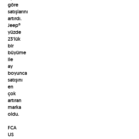
göre
satışlarını
artırdı.
Jeep®
yüzde
23'lük
bir
büyüme
ile
ay
boyunca
satışını
en
çok
artıran
marka
oldu.
FCA
US