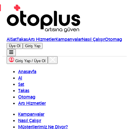
Al
Sat
Takas
Artı Hizmetler
Kampanyalar
Nasıl Çalışır
Otomag
Üye Ol
Giriş Yap
Giriş Yap / Üye Ol
Anasayfa
Al
Sat
Takas
Otomag
Artı Hizmetler
Kampanyalar
Nasıl Çalışır
Müşterilerimiz Ne Diyor?