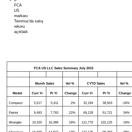
FCA
US
markası
Temmuz'da satış
rekoru
açıkladı.
FCA US LLC Sales Summary
July 2015
Month Sales
Vol %
CYTD Sales
Vol %
Model
Curr Yr
Pr Yr
Change
Curr Yr
Pr Yr
Change
Compass
5,517
5,411
2%
32,184
38,503
-16%
Patriot
9,493
7,793
22%
69,128
51,721
34%
Wrangler
19,320
16,388
18%
121,770
102,125
19%
Cherokee
16,699
14,827
13%
122,125
95,259
28%