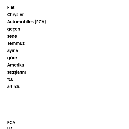
Fiat
Chrysler
Automobil
es
(FCA)
geçen
sene
Temmuz
ayına
göre
Amerika
satışlarını
%6
artırdı.
FCA
US