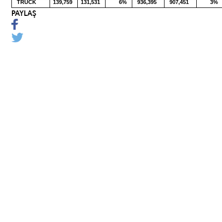
TRUCK
139,759
131,531
6%
936,395
907,451
3%
PAYLAŞ