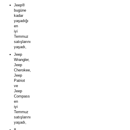
Jeep®
bugüne
kadar
yaşadığı
en
iyi
Temmuz
satışlarını
yaşadı,
Jeep
Wrangler,
Jeep
Cherokee,
Jeep
Patriot
ve
Jeep
Compass
en
iyi
Temmuz
satışlarını
yaşadı,
8