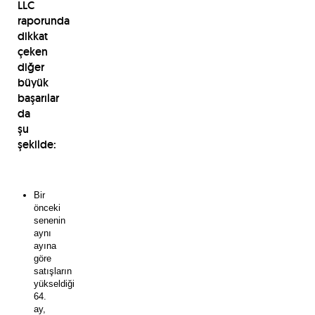
LLC
raporunda
dikkat
çeken
diğer
büyük
başarılar
da
şu
şekilde:
Bir
önceki
senenin
aynı
ayına
göre
satışların
yükseldiği
64.
ay,