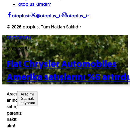
otoplus Kimdir?
otoplustr
@otoplus_tr
otoplus_tr
©
2026
otoplus, Tüm Hakları Saklıdır
SEKTÖRDEN
10.08.2015
Fiat Chrysler Automobiles
Amerika satışlarını %6 artırdı
Aracınızı
Aracımı
Satmak
anında
İstiyorum
satın,
paranızı
nakit
alın!