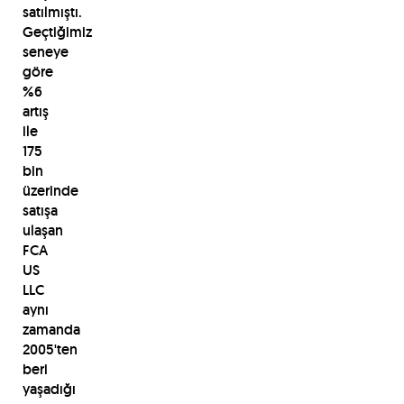
satılmıştı.
Geçtiğimiz
seneye
göre
%6
artış
ile
175
bin
üzerinde
satışa
ulaşan
FCA
US
LLC
aynı
zamanda
2005'ten
beri
yaşadığı