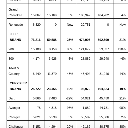
Grand
Cherokee
15,867
15,169
5%
108,947
104,782
4%
Renegade
6,320
0
New
20,751
0
New
JEEP
BRAND
73,216
59,588
23%
474,905
392,390
21%
200
15,108
8,159
85%
121,677
53,337
128%
300
4,174
3,926
6%
28,889
29,940
-4%
Town &
Country
6,440
11,370
-43%
45,404
81,246
-44%
CHRYSLER
BRAND
25,722
23,455
10%
195,970
164,523
19%
Dart
5,866
7,483
-22%
54,921
45,450
21%
Avenger
78
4,318
-98%
1,089
44,781
-98%
Charger
5,821
5,539
5%
56,582
55,306
2%
Challenger
5,151
4,294
20%
42,162
30,575
38%