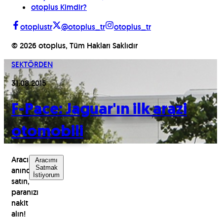
otoplus Kimdir?
otoplustr
@otoplus_tr
otoplus_tr
©
2026
otoplus, Tüm Hakları Saklıdır
SEKTÖRDEN
31.08.2015
F-Pace: Jaguar'ın ilk arazi
otomobili
Aracınızı
Aracımı
Satmak
anında
İstiyorum
satın,
paranızı
nakit
alın!