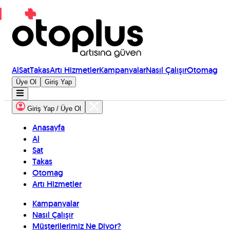
Al
Sat
Takas
Artı Hizmetler
Kampanyalar
Nasıl Çalışır
Otomag
Üye Ol
Giriş Yap
Giriş Yap / Üye Ol
Anasayfa
Al
Sat
Takas
Otomag
Artı Hizmetler
Kampanyalar
Nasıl Çalışır
Müşterilerimiz Ne Diyor?