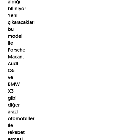
aldığı
biliniyor.
Yeni
çıkaracakları
bu
model
ile
Porsche
Macan,
Audi
Q5
ve
BMW
X3
gibi
diğer
arazi
otomobilleri
ile
rekabet
etmesi