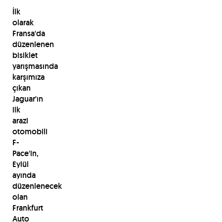
İlk
olarak
Fransa'da
düzenlenen
bisiklet
yarışmasında
karşımıza
çıkan
Jaguar'ın
ilk
arazi
otomobili
F-
Pace'in,
Eylül
ayında
düzenlenecek
olan
Frankfurt
Auto