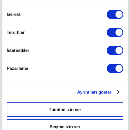
06.03.2016
Onay
Gerekli
Seçimi
Tercihler
İstatistikler
Peugeot'da servis kampanyası
Pazarlama
Yaz aylarının geride bırakılmasıyla birlikte otomobil
üreticileri, kışa özel kampanyalar uygulamaya başladı.
24.10.2014
Ayrıntıları göster
Tümüne izin ver
Seçime izin ver