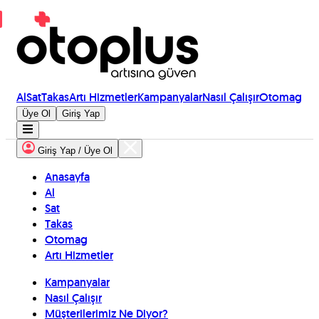
Al
Sat
Takas
Artı Hizmetler
Kampanyalar
Nasıl Çalışır
Otomag
Üye Ol
Giriş Yap
Giriş Yap / Üye Ol
Anasayfa
Al
Sat
Takas
Otomag
Artı Hizmetler
Kampanyalar
Nasıl Çalışır
Müşterilerimiz Ne Diyor?