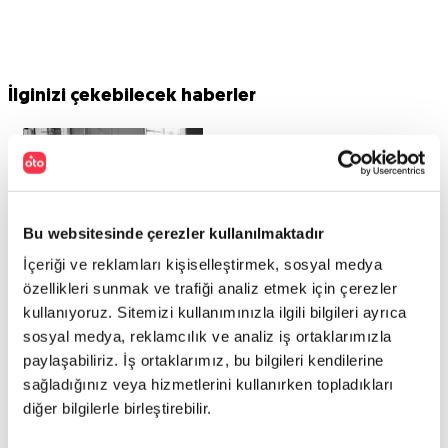
İlginizi çekebilecek haberler
Bu websitesinde çerezler kullanılmaktadır
İçeriği ve reklamları kişiselleştirmek, sosyal medya
özellikleri sunmak ve trafiği analiz etmek için çerezler
Maserati motoru şimdi iki teker
kullanıyoruz. Sitemizi kullanımınızla ilgili bilgileri ayrıca
sosyal medya, reklamcılık ve analiz iş ortaklarımızla
üstünde
paylaşabiliriz. İş ortaklarımız, bu bilgileri kendilerine
sağladığınız veya hizmetlerini kullanırken topladıkları
Fransız tasarım ve üretim şirketi Lazareth, tasarladığı
diğer bilgilerle birleştirebilir.
motosiklette Maserati motor kullandı.