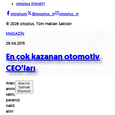
otoplus Kimdir?
otoplustr
@otoplus_tr
otoplus_tr
©
2026
otoplus, Tüm Hakları Saklıdır
MAGAZİN
29.04.2015
En çok kazanan otomotiv
CEO’ları
Aracınızı
Aracımı
Satmak
anında
İstiyorum
satın,
paranızı
nakit
alın!