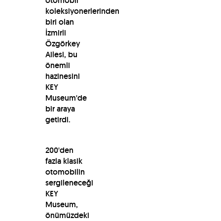
otomobil
koleksiyonerlerinden
biri olan
İzmirli
Özgörkey
Ailesi, bu
önemli
hazinesini
KEY
Museum'de
bir araya
getirdi.
200'den
fazla klasik
otomobilin
sergileneceği
KEY
Museum,
önümüzdeki