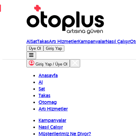
Al
Sat
Takas
Artı Hizmetler
Kampanyalar
Nasıl Çalışır
Ot
Üye Ol
Giriş Yap
Giriş Yap / Üye Ol
Anasayfa
Al
Sat
Takas
Otomag
Artı Hizmetler
Kampanyalar
Nasıl Çalışır
Müşterilerimiz Ne Diyor?