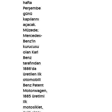
hafta
Perşembe
günü
kapılarını
açacak.
Müzede;
Mercedes-
Benz’in
kurucusu
olan Karl
Benz
tarafından
1886'da
üretilen ilk
otomobili
Benz Patent
Motorwagen,
1885 üretimi
ilk
motosiklet,