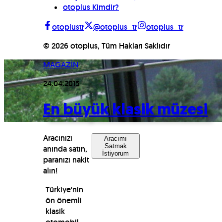
otoplus Kimdir?
otoplustr
@otoplus_tr
otoplus_tr
©
2026
otoplus, Tüm Hakları Saklıdır
MAGAZİN
24.04.2015
En büyük klasik müzesi
Aracınızı
Aracımı
Satmak
anında satın,
İstiyorum
paranızı nakit
alın!
Türkiye'nin
ön önemli
klasik