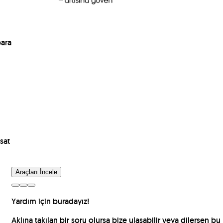
para
sat
Araçları İncele
Yardım için buradayız!
Aklına takılan bir soru olursa bize ulaşabilir veya dilersen bu