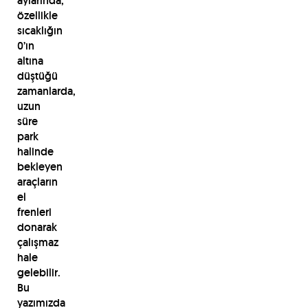
aylarında,
özellikle
sıcaklığın
0’ın
altına
düştüğü
zamanlarda,
uzun
süre
park
halinde
bekleyen
araçların
el
frenleri
donarak
çalışmaz
hale
gelebilir.
Bu
yazımızda