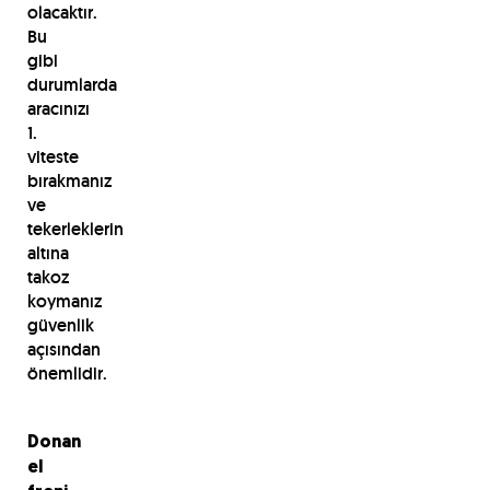
olacaktır.
Bu
gibi
durumlarda
aracınızı
1.
viteste
bırakmanız
ve
tekerleklerin
altına
takoz
koymanız
güvenlik
açısından
önemlidir.
Donan
el