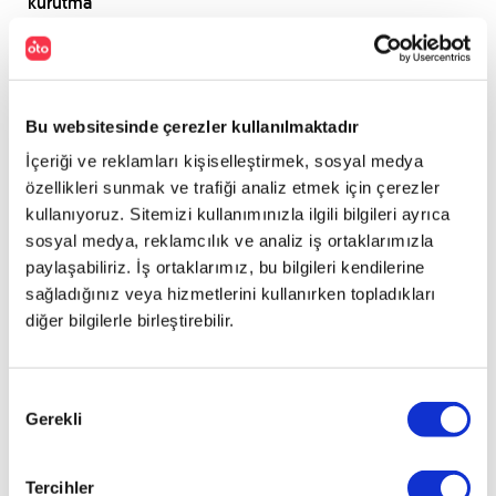
kurutma
makinesi
ve
ufak
araç
jeneratörü
Bu websitesinde çerezler kullanılmaktadır
bulundurmak
İçeriği ve reklamları kişiselleştirmek, sosyal medya
mantıklı
özellikleri sunmak ve trafiği analiz etmek için çerezler
bir
kullanıyoruz. Sitemizi kullanımınızla ilgili bilgileri ayrıca
çözüm
sosyal medya, reklamcılık ve analiz iş ortaklarımızla
olacaktır.
paylaşabiliriz. İş ortaklarımız, bu bilgileri kendilerine
İhtiyaç
anında
sağladığınız veya hizmetlerini kullanırken topladıkları
sıcak
diğer bilgilerle birleştirebilir.
su
aramanıza
gerek
Onay
kalmadan
Gerekli
Seçimi
jeneratöre
bağlayacağınız
Tercihler
saç