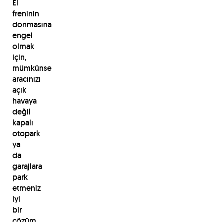
El
freninin
donmasına
engel
olmak
için,
mümkünse
aracınızı
açık
havaya
değil
kapalı
otopark
ya
da
garajlara
park
etmeniz
iyi
bir
çözüm