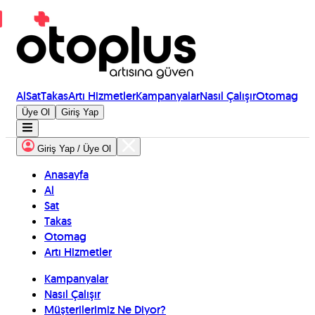
Al
Sat
Takas
Artı Hizmetler
Kampanyalar
Nasıl Çalışır
Otomag
Üye Ol
Giriş Yap
Giriş Yap / Üye Ol
Anasayfa
Al
Sat
Takas
Otomag
Artı Hizmetler
Kampanyalar
Nasıl Çalışır
Müşterilerimiz Ne Diyor?