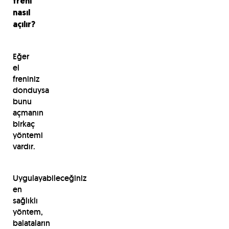
freni
nasıl
açılır?
Eğer
el
freniniz
donduysa
bunu
açmanın
birkaç
yöntemi
vardır.
Uygulayabileceğiniz
en
sağlıklı
yöntem,
balataların