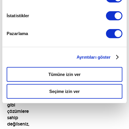
kurutma
makinesiyle
İstatistikler
balataları
ısıtabilirsiniz.
Pazarlama
Eğer
balataları
ısıtacak
Ayrıntıları göster
sıcak
su
ya
Tümüne izin ver
da
saç
Seçime izin ver
kurutma
makinesi
gibi
çözümlere
sahip
değilseniz,