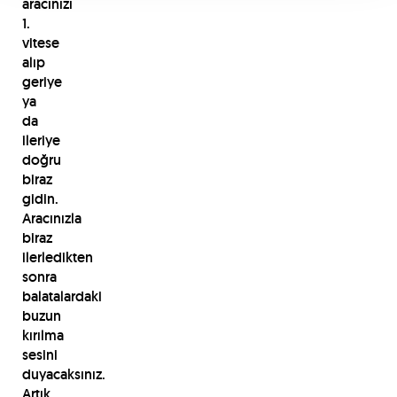
aracınızı
1.
vitese
alıp
geriye
ya
da
ileriye
doğru
biraz
gidin.
Aracınızla
biraz
ilerledikten
sonra
balatalardaki
buzun
kırılma
sesini
duyacaksınız.
Artık