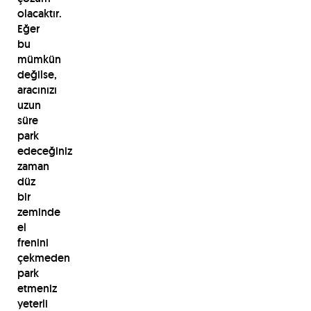
olacaktır.
Eğer
bu
mümkün
değilse,
aracınızı
uzun
süre
park
edeceğiniz
zaman
düz
bir
zeminde
el
frenini
çekmeden
park
etmeniz
yeterli