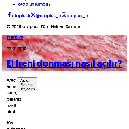
otoplus Kimdir?
otoplustr
@otoplus_tr
otoplus_tr
©
2026
otoplus, Tüm Hakları Saklıdır
TÜRKİYE
22.01.2016
El freni donması nasıl açılır?
Aracınızı
Aracımı
Satmak
anında
İstiyorum
satın,
paranızı
nakit
alın!
Kış