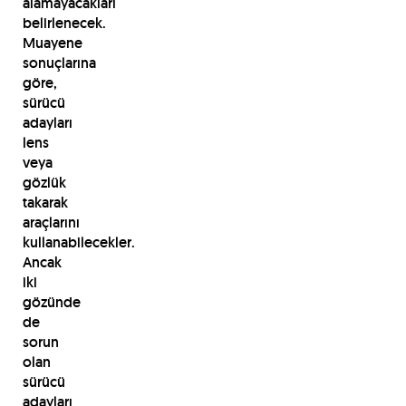
alamayacakları
belirlenecek.
Muayene
sonuçlarına
göre,
sürücü
adayları
lens
veya
gözlük
takarak
araçlarını
kullanabilecekler.
Ancak
iki
gözünde
de
sorun
olan
sürücü
adayları