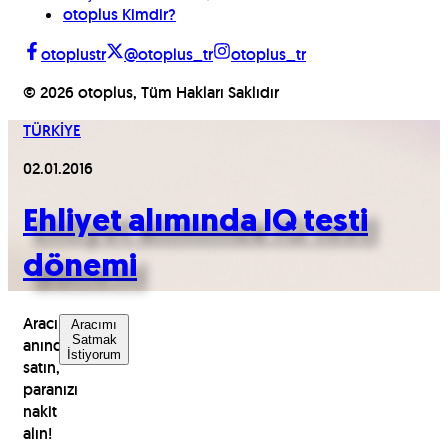
otoplus Kimdir?
otoplustr
@otoplus_tr
otoplus_tr
©
2026
otoplus, Tüm Hakları Saklıdır
TÜRKİYE
02.01.2016
Ehliyet alımında IQ testi
dönemi
Aracınızı
Aracımı
Satmak
anında
İstiyorum
satın,
paranızı
nakit
alın!