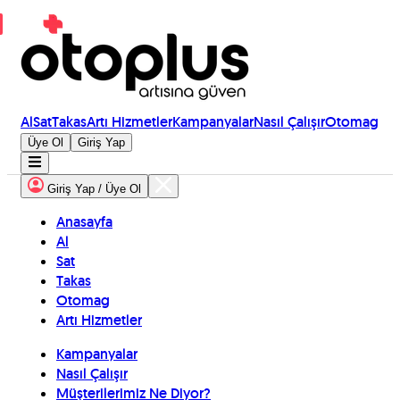
Al
Sat
Takas
Artı Hizmetler
Kampanyalar
Nasıl Çalışır
Otomag
Üye Ol
Giriş Yap
Giriş Yap / Üye Ol
Anasayfa
Al
Sat
Takas
Otomag
Artı Hizmetler
Kampanyalar
Nasıl Çalışır
Müşterilerimiz Ne Diyor?