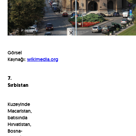
Görsel
Kaynağı:
wikimedia.org
7.
Sırbistan
Kuzeyinde
Macaristan,
batısında
Hırvatistan,
Bosna-