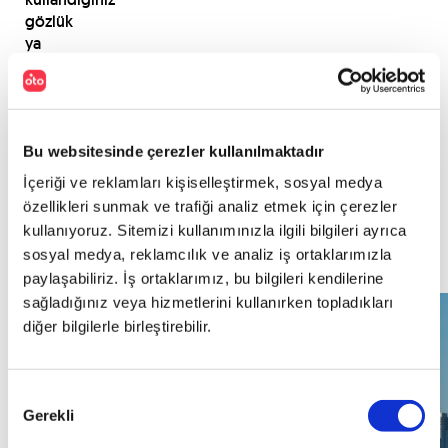
gözlük
ya
da
lensin
bir
yedeğini
Bu websitesinde çerezler kullanılmaktadır
gösteremiyorsanız
cezayı
İçeriği ve reklamları kişiselleştirmek, sosyal medya
yiyorsunuz,
özellikleri sunmak ve trafiği analiz etmek için çerezler
bizden
kullanıyoruz. Sitemizi kullanımınızla ilgili bilgileri ayrıca
söylemesi.
sosyal medya, reklamcılık ve analiz iş ortaklarımızla
paylaşabiliriz. İş ortaklarımız, bu bilgileri kendilerine
sağladığınız veya hizmetlerini kullanırken topladıkları
diğer bilgilerle birleştirebilir.
Onay
Gerekli
Seçimi