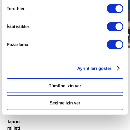
Tercihler
İstatistikler
Pazarlama
Görsel
Ayrıntıları göster
Kaynağı:
wikimedia.org
Tümüne izin ver
9.
Seçime izin ver
Japonya
Japon
milleti