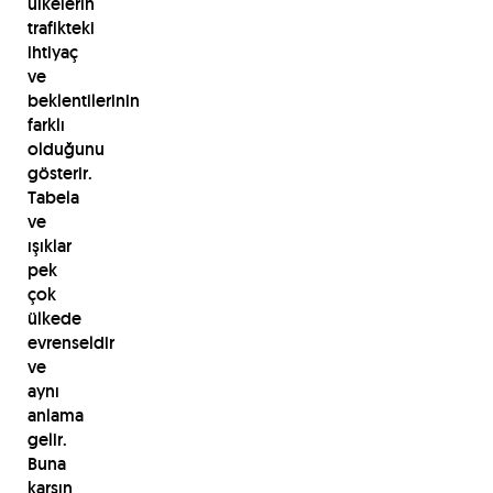
ülkelerin
trafikteki
ihtiyaç
ve
beklentilerinin
farklı
olduğunu
gösterir.
Tabela
ve
ışıklar
pek
çok
ülkede
evrenseldir
ve
aynı
anlama
gelir.
Buna
karşın