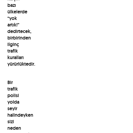
bazı
ülkelerde
“yok
artık!”
dedirtecek,
birbirinden
ilginç
trafik
kuralları
yürürlüktedir.
Bir
trafik
polisi
yolda
seyir
halindeyken
sizi
neden