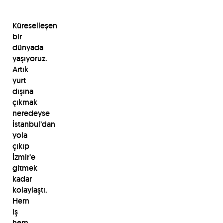
Küreselleşen
bir
dünyada
yaşıyoruz.
Artık
yurt
dışına
çıkmak
neredeyse
İstanbul’dan
yola
çıkıp
İzmir’e
gitmek
kadar
kolaylaştı.
Hem
iş
hem