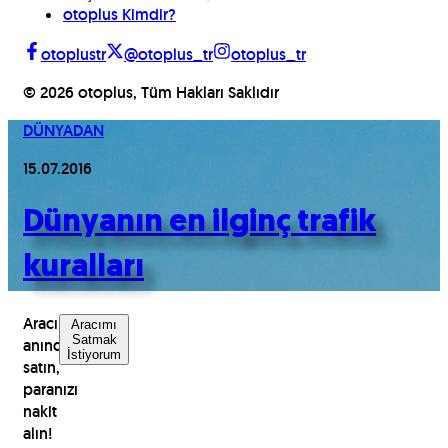
otoplus Kimdir?
otoplustr
@otoplus_tr
otoplus_tr
©
2026
otoplus, Tüm Hakları Saklıdır
DÜNYADAN
15.07.2016
Dünyanın en ilginç trafik
kuralları
Aracınızı
Aracımı
Satmak
anında
İstiyorum
satın,
paranızı
nakit
alın!