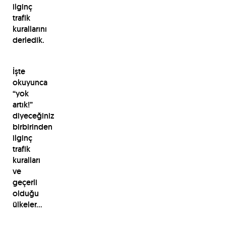
ilginç
trafik
kurallarını
derledik.
İşte
okuyunca
“yok
artık!”
diyeceğiniz
birbirinden
ilginç
trafik
kuralları
ve
geçerli
olduğu
ülkeler…