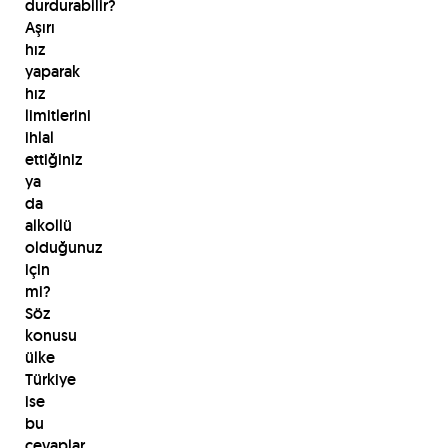
durdurabilir?
Aşırı
hız
yaparak
hız
limitlerini
ihlal
ettiğiniz
ya
da
alkollü
olduğunuz
için
mi?
Söz
konusu
ülke
Türkiye
ise
bu
cevaplar