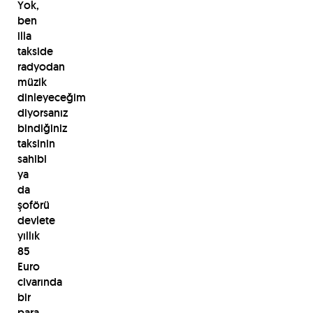
Yok,
ben
illa
takside
radyodan
müzik
dinleyeceğim
diyorsanız
bindiğiniz
taksinin
sahibi
ya
da
şoförü
devlete
yıllık
85
Euro
civarında
bir
para