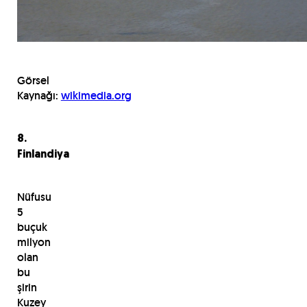
Görsel
Kaynağı:
wikimedia.org
8.
Finlandiya
Nüfusu
5
buçuk
milyon
olan
bu
şirin
Kuzey