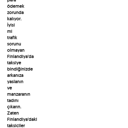
ödemek
zorunda
kalıyor.
İyisi
mi
trafik
sorunu
olmayan
Finlandiya’da
taksiye
bindiğinizde
arkanıza
yaslanın
ve
manzaranın
tadını
çıkarın.
Zaten
Finlandiya’daki
taksiciler