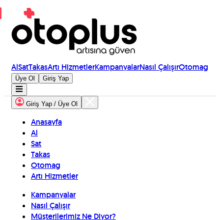
Al
Sat
Takas
Artı Hizmetler
Kampanyalar
Nasıl Çalışır
Otomag
Üye Ol
Giriş Yap
Giriş Yap / Üye Ol
Anasayfa
Al
Sat
Takas
Otomag
Artı Hizmetler
Kampanyalar
Nasıl Çalışır
Müşterilerimiz Ne Diyor?