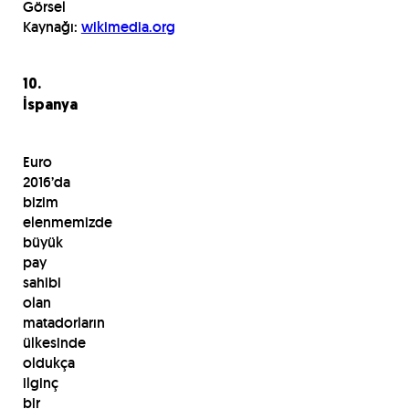
Görsel
Kaynağı:
wikimedia.org
10.
İspanya
Euro
2016’da
bizim
elenmemizde
büyük
pay
sahibi
olan
matadorların
ülkesinde
oldukça
ilginç
bir