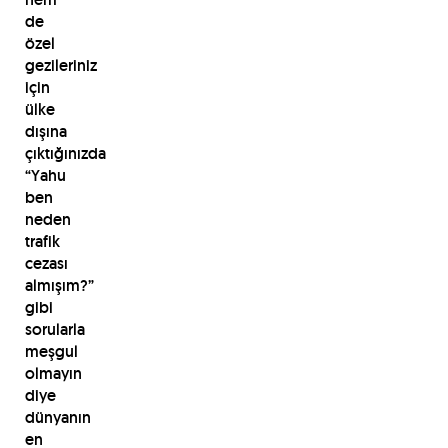
de
özel
gezileriniz
için
ülke
dışına
çıktığınızda
“Yahu
ben
neden
trafik
cezası
almışım?”
gibi
sorularla
meşgul
olmayın
diye
dünyanın
en