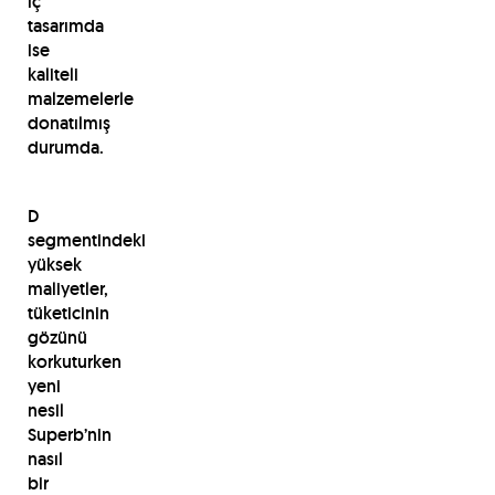
iç
tasarımda
ise
kaliteli
malzemelerle
donatılmış
durumda.
D
segmentindeki
yüksek
maliyetler,
tüketicinin
gözünü
korkuturken
yeni
nesil
Superb’nin
nasıl
bir