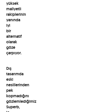
yüksek
maliyetli
rakiplerinin
yanında
iyi
bir
alternatif
olarak
göze
çarpıyor.
Dış
tasarımda
eski
nesillerinden
pek
kopmadığını
gözlemlediğimiz
Superb,