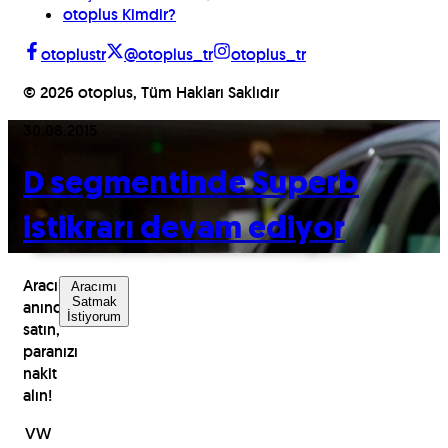
otoplus Kimdir?
otoplustr
@otoplus_tr
otoplus_tr
©
2026
otoplus, Tüm Hakları Saklıdır
30.08.2015
D segmentinde Superb
istikrarı devam ediyor
Aracınızı
Aracımı
Satmak
anında
İstiyorum
satın,
paranızı
nakit
alın!
VW