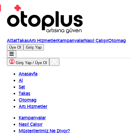
Al
Sat
Takas
Artı Hizmetler
Kampanyalar
Nasıl Çalışır
Otomag
Üye Ol
Giriş Yap
Giriş Yap / Üye Ol
Anasayfa
Al
Sat
Takas
Otomag
Artı Hizmetler
Kampanyalar
Nasıl Çalışır
Müşterilerimiz Ne Diyor?