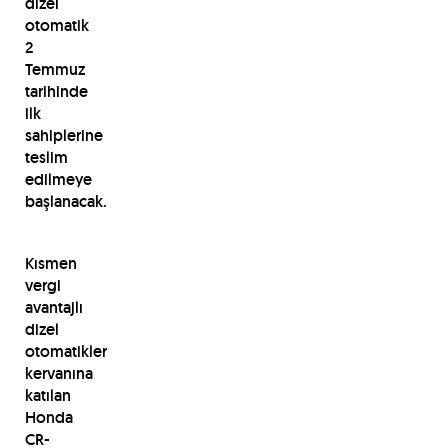
dizel
otomatik
2
Temmuz
tarihinde
ilk
sahiplerine
teslim
edilmeye
başlanacak.
Kısmen
vergi
avantajlı
dizel
otomatikler
kervanına
katılan
Honda
CR-