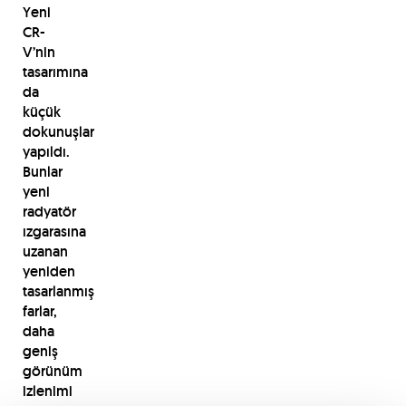
Yeni
CR-
V’nin
tasarımına
da
küçük
dokunuşlar
yapıldı.
Bunlar
yeni
radyatör
ızgarasına
uzanan
yeniden
tasarlanmış
farlar,
daha
geniş
görünüm
izlenimi