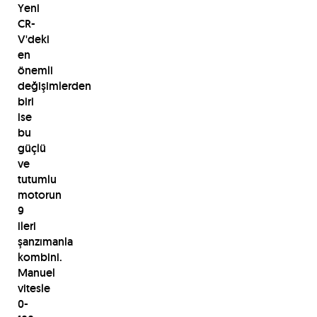
Yeni
CR-
V'deki
en
önemli
değişimlerden
biri
ise
bu
güçlü
ve
tutumlu
motorun
9
ileri
şanzımanla
kombini.
Manuel
vitesle
0-