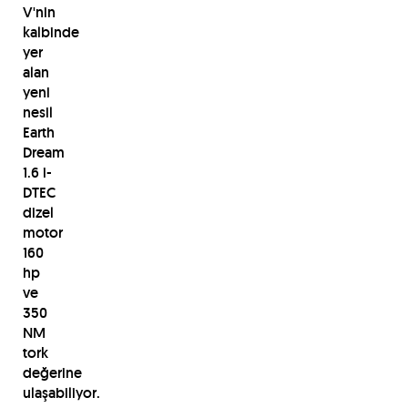
V'nin
kalbinde
yer
alan
yeni
nesil
Earth
Dream
1.6 i-
DTEC
dizel
motor
160
hp
ve
350
NM
tork
değerine
ulaşabiliyor.