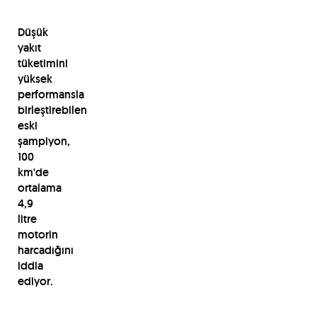
Düşük
yakıt
tüketimini
yüksek
performansla
birleştirebilen
eski
şampiyon,
100
km'de
ortalama
4,9
litre
motorin
harcadığını
iddia
ediyor.