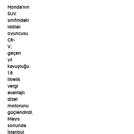
Honda’nın
SUV
sınıfındaki
iddialı
oyuncusu
CR-
V,
geçen
yıl
kavuştuğu
1.6
litrelik
vergi
avantajlı
dizel
motorunu
güçlendirdi.
Mayıs
sonunda
İstanbul