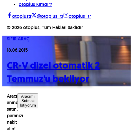
otoplus Kimdir?
otoplustr
@otoplus_tr
otoplus_tr
©
2026
otoplus, Tüm Hakları Saklıdır
SIFIR ARAÇ
18.06.2015
CR-V dizel otomatik 2
Temmuz'u bekliyor
Aracınızı
Aracımı
Satmak
anında
İstiyorum
satın,
paranızı
nakit
alın!