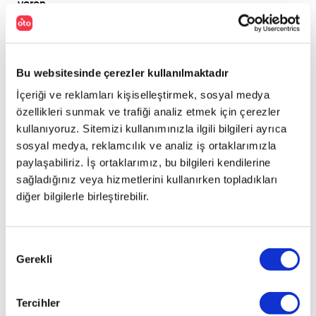
veren
öntampon,
LED
gündüz
farları,
Bu websitesinde çerezler kullanılmaktadır
yeni
İçeriği ve reklamları kişiselleştirmek, sosyal medya
18
inç
özellikleri sunmak ve trafiği analiz etmek için çerezler
alaşım
kullanıyoruz. Sitemizi kullanımınızla ilgili bilgileri ayrıca
jantlar,
sosyal medya, reklamcılık ve analiz iş ortaklarımızla
yeni
paylaşabiliriz. İş ortaklarımız, bu bilgileri kendilerine
7
sağladığınız veya hizmetlerini kullanırken topladıkları
inç
diğer bilgilerle birleştirebilir.
dokunmatik
ekrandan
yönetilebilen
Onay
Honda
Gerekli
Seçimi
Connect
sistemi
olarak
Tercihler
sıralanabilir.