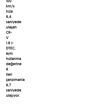
100
km/s
hıza
9,4
saniyede
ulaşan
CR-
V
1.6 i-
DTEC,
aynı
hızlanma
değerine
9
ileri
şanzımanla
9,7
saniyede
ulaşıyor.