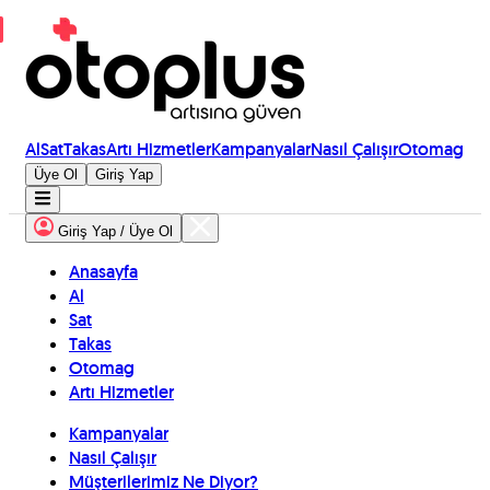
Al
Sat
Takas
Artı Hizmetler
Kampanyalar
Nasıl Çalışır
Otomag
Üye Ol
Giriş Yap
Giriş Yap / Üye Ol
Anasayfa
Al
Sat
Takas
Otomag
Artı Hizmetler
Kampanyalar
Nasıl Çalışır
Müşterilerimiz Ne Diyor?