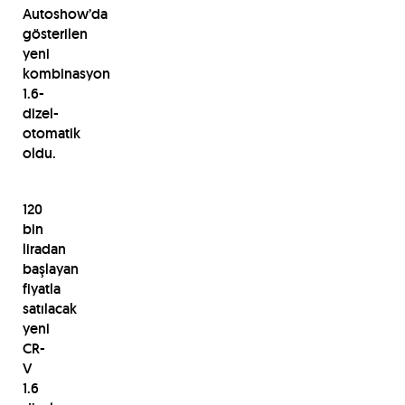
Autoshow’da
gösterilen
yeni
kombinasyon
1.6-
dizel-
otomatik
oldu.
120
bin
liradan
başlayan
fiyatla
satılacak
yeni
CR-
V
1.6