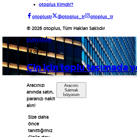
otoplus Kimdir?
otoplustr
@otoplus_tr
otoplus_tr
©
2026
otoplus, Tüm Hakları Saklıdır
DÜNYADAN
04.08.2016
Çin için toplu taşımada y
Aracınızı
Aracımı
Satmak
anında satın,
İstiyorum
paranızı nakit
alın!
Size daha
önce
tanıttığımız