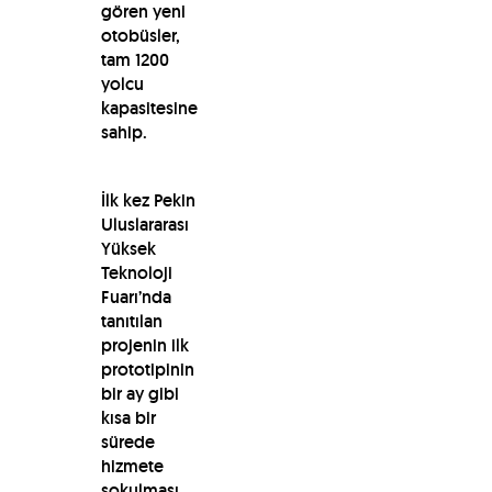
gören yeni
otobüsler,
tam 1200
yolcu
kapasitesine
sahip.
İlk kez Pekin
Uluslararası
Yüksek
Teknoloji
Fuarı’nda
tanıtılan
projenin ilk
prototipinin
bir ay gibi
kısa bir
sürede
hizmete
sokulması