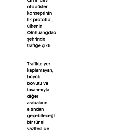
Çin’in dev
otobüsleri
konseptinin
ilk prototipi,
ülkenin
Qinhuangdao
şehrinde
trafiğe çıktı.
Trafikte yer
kaplamayan,
büyük
boyutu ve
tasarımıyla
diğer
arabaların
altından
geçebileceği
bir tünel
vazifesi de