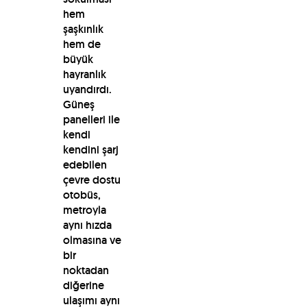
hem
şaşkınlık
hem de
büyük
hayranlık
uyandırdı.
Güneş
panelleri ile
kendi
kendini şarj
edebilen
çevre dostu
otobüs,
metroyla
aynı hızda
olmasına ve
bir
noktadan
diğerine
ulaşımı aynı