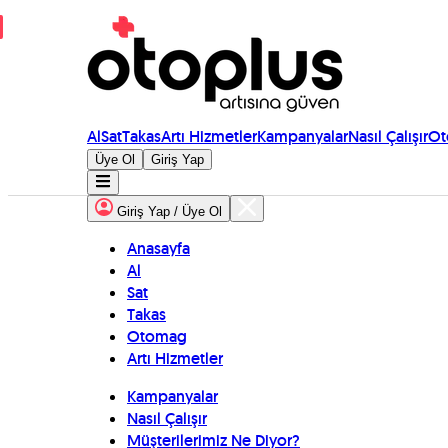
Al
Sat
Takas
Artı Hizmetler
Kampanyalar
Nasıl Çalışır
Ot
Üye Ol
Giriş Yap
Giriş Yap / Üye Ol
Anasayfa
Al
Sat
Takas
Otomag
Artı Hizmetler
Kampanyalar
Nasıl Çalışır
Müşterilerimiz Ne Diyor?