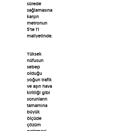
sürede
sağlamasına
karşın
metronun
5’te 1’i
maliyetinde.
Yüksek
nüfusun
sebep
olduğu
yoğun trafik
ve aşırı hava
kirliliği gibi
sorunların
tamamına
büyük
ölçüde
çözüm