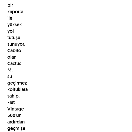
bir
kaporta
ile
yüksek
yol
tutuşu
sunuyor.
Cabrio
olan
Cactus
M,
su
geçirmez
koltuklara
sahip.
Fiat
Vintage
500’ün
ardırdan
geçmişe