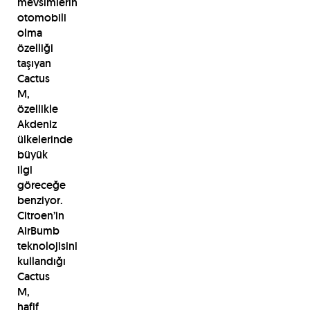
mevsimlerin
otomobili
olma
özelliği
taşıyan
Cactus
M,
özellikle
Akdeniz
ülkelerinde
büyük
ilgi
göreceğe
benziyor.
Citroen’in
AirBumb
teknolojisini
kullandığı
Cactus
M,
hafif