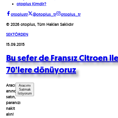
otoplus Kimdir?
otoplustr
@otoplus_tr
otoplus_tr
©
2026
otoplus, Tüm Hakları Saklıdır
SEKTÖRDEN
15.09.2015
Bu sefer de Fransız Citroen il
70’lere dönüyoruz
Aracınızı
Aracımı
Satmak
anında
İstiyorum
satın,
paranızı
nakit
alın!