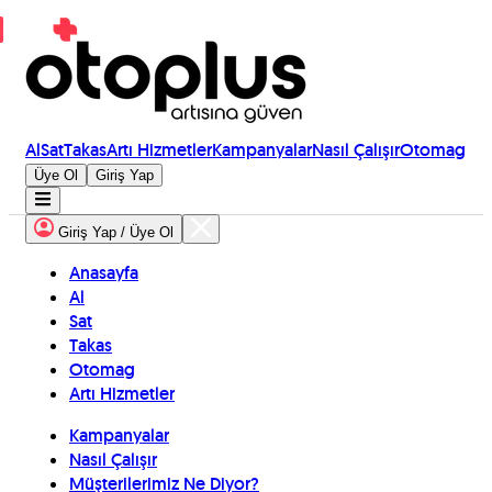
Al
Sat
Takas
Artı Hizmetler
Kampanyalar
Nasıl Çalışır
Otomag
Üye Ol
Giriş Yap
Giriş Yap / Üye Ol
Anasayfa
Al
Sat
Takas
Otomag
Artı Hizmetler
Kampanyalar
Nasıl Çalışır
Müşterilerimiz Ne Diyor?