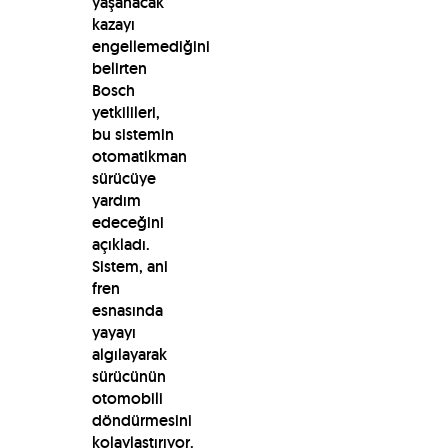
yaşanacak
kazayı
engellemediğini
belirten
Bosch
yetkilileri,
bu sistemin
otomatikman
sürücüye
yardım
edeceğini
açıkladı.
Sistem, ani
fren
esnasında
yayayı
algılayarak
sürücünün
otomobili
döndürmesini
kolaylaştırıyor.