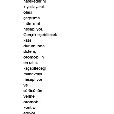
hareketlerini
kıyaslayarak
olası
çarpışma
ihtimalini
hesaplıyor.
Gerçekleşebilecek
kaza
durumunda
sistem,
otomobilin
en rahat
kaçabileceği
manevrayı
hesaplıyor
ve
sürücünün
yerine
otomobili
kontrol
ediyor.