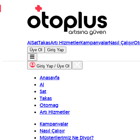
Al
Sat
Takas
Artı Hizmetler
Kampanyalar
Nasıl Çalışır
Ot
Üye Ol
Giriş Yap
Giriş Yap / Üye Ol
Anasayfa
Al
Sat
Takas
Otomag
Artı Hizmetler
Kampanyalar
Nasıl Çalışır
Müşterilerimiz Ne Diyor?