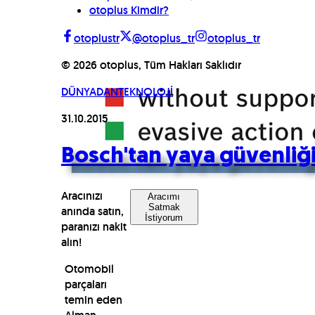
otoplus Kimdir?
otoplustr
@otoplus_tr
otoplus_tr
©
2026
otoplus, Tüm Hakları Saklıdır
DÜNYADAN
TEKNOLOJİ
31.10.2015
Bosch'tan yaya güvenliği
Aracınızı
Aracımı
Satmak
anında satın,
İstiyorum
paranızı nakit
alın!
Otomobil
parçaları
temin eden