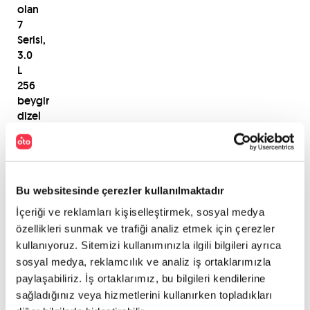
olan
7
Serisi,
3.0
L
256
beygir
dizel
seçeneğiyle
0’dan
100
km
Bu websitesinde çerezler kullanılmaktadır
hıza
5.8
İçeriği ve reklamları kişiselleştirmek, sosyal medya
saniyede
özellikleri sunmak ve trafiği analiz etmek için çerezler
ulaşan
kullanıyoruz. Sitemizi kullanımınızla ilgili bilgileri ayrıca
bir
sosyal medya, reklamcılık ve analiz iş ortaklarımızla
motor
paylaşabiliriz. İş ortaklarımız, bu bilgileri kendilerine
seçeneği
sağladığınız veya hizmetlerini kullanırken topladıkları
sunuyor.