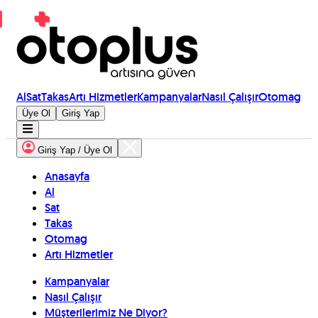
Al
Sat
Takas
Artı Hizmetler
Kampanyalar
Nasıl Çalışır
Otomag
Üye Ol
Giriş Yap
Giriş Yap / Üye Ol
Anasayfa
Al
Sat
Takas
Otomag
Artı Hizmetler
Kampanyalar
Nasıl Çalışır
Müşterilerimiz Ne Diyor?