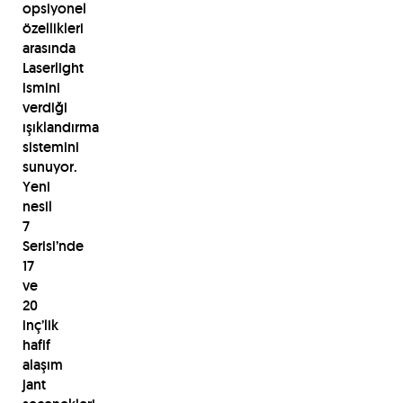
opsiyonel
özellikleri
arasında
Laserlight
ismini
verdiği
ışıklandırma
sistemini
sunuyor.
Yeni
nesil
7
Serisi’nde
17
ve
20
inç’lik
hafif
alaşım
jant