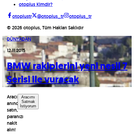
otoplus Kimdir?
otoplustr
@otoplus_tr
otoplus_tr
©
2026
otoplus, Tüm Hakları Saklıdır
DÜNYADAN
12.11.2015
BMW rakiplerini yeni nesil 7
Serisi ile vuracak
Aracınızı
Aracımı
Satmak
anında
İstiyorum
satın,
paranızı
nakit
alın!