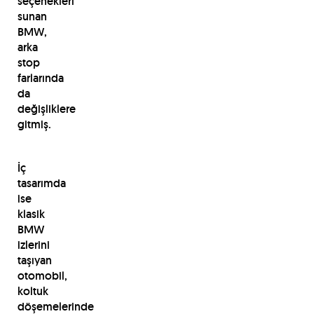
seçenekleri
sunan
BMW,
arka
stop
farlarında
da
değişliklere
gitmiş.
İç
tasarımda
ise
klasik
BMW
izlerini
taşıyan
otomobil,
koltuk
döşemelerinde