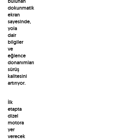
bulunan
dokunmatik
ekran
sayesinde,
yola
dair
bilgiler
ve
eğlence
donanımları
sürüş
kalitesini
artırıyor.
İlk
etapta
dizel
motora
yer
verecek