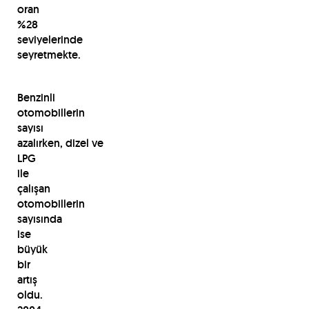
oran
%28
seviyelerinde
seyretmekte.
Benzinli
otomobillerin
sayısı
azalırken, dizel ve
LPG
ile
çalışan
otomobillerin
sayısında
ise
büyük
bir
artış
oldu.