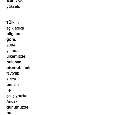
%40,7'ye
yükseldi.
TÜİK'in
açıkladığı
bilgilere
göre,
2004
yılında
ülkemizde
bulunan
otomobillerin
%75'lik
kısmı
benzin
ile
çalışıyordu.
Ancak
günümüzde
bu