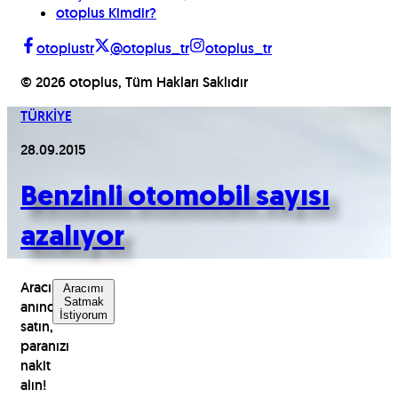
otoplus Kimdir?
otoplustr
@otoplus_tr
otoplus_tr
©
2026
otoplus, Tüm Hakları Saklıdır
TÜRKİYE
28.09.2015
Benzinli otomobil sayısı
azalıyor
Aracınızı
Aracımı
Satmak
anında
İstiyorum
satın,
paranızı
nakit
alın!