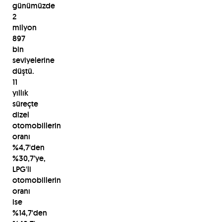
günümüzde
2
milyon
897
bin
seviyelerine
düştü.
11
yıllık
süreçte
dizel
otomobillerin
oranı
%4,7'den
%30,7’ye,
LPG'li
otomobillerin
oranı
ise
%14,7'den