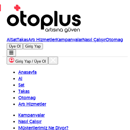
Al
Sat
Takas
Artı Hizmetler
Kampanyalar
Nasıl Çalışır
Otomag
Üye Ol
Giriş Yap
Giriş Yap / Üye Ol
Anasayfa
Al
Sat
Takas
Otomag
Artı Hizmetler
Kampanyalar
Nasıl Çalışır
Müşterilerimiz Ne Diyor?