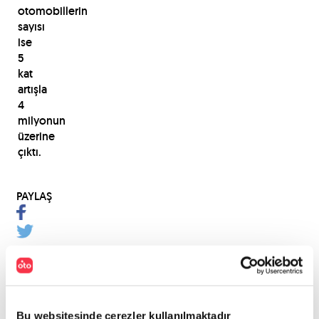
otomobillerin
sayısı
ise
5
kat
artışla
4
milyonun
üzerine
çıktı.
PAYLAŞ
Bu websitesinde çerezler kullanılmaktadır