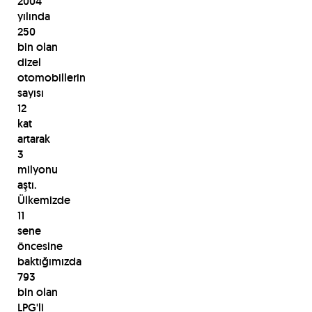
2004
yılında
250
bin olan
dizel
otomobillerin
sayısı
12
kat
artarak
3
milyonu
aştı.
Ülkemizde
11
sene
öncesine
baktığımızda
793
bin olan
LPG'li