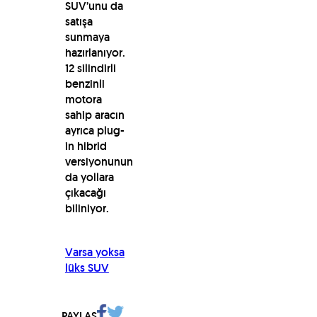
SUV’unu da
satışa
sunmaya
hazırlanıyor.
12 silindirli
benzinli
motora
sahip aracın
ayrıca plug-
in hibrid
versiyonunun
da yollara
çıkacağı
biliniyor.
Varsa yoksa
lüks SUV
PAYLAŞ