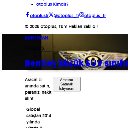
otoplus Kimdir?
otoplustr
@otoplus_tr
otoplus_tr
©
2026
otoplus, Tüm Hakları Saklıdır
DÜNYADAN
13.01.2015
Bentley küçük SUV sınıfı
Aracınızı
Aracımı
Satmak
anında satın,
İstiyorum
paranızı nakit
alın!
Global
satışları 2014
yılında