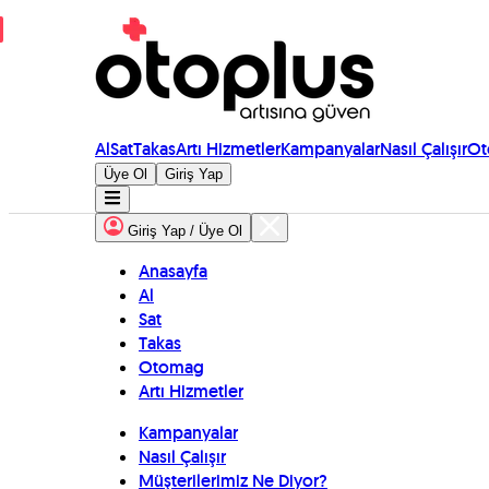
Al
Sat
Takas
Artı Hizmetler
Kampanyalar
Nasıl Çalışır
Ot
Üye Ol
Giriş Yap
Giriş Yap / Üye Ol
Anasayfa
Al
Sat
Takas
Otomag
Artı Hizmetler
Kampanyalar
Nasıl Çalışır
Müşterilerimiz Ne Diyor?