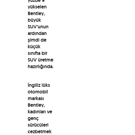
yüzde 9
yükselen
Bentley,
büyük
SUV’unun
ardından
şimdi de
küçük
sınıfta bir
SUV üretme
hazırlığında.
İngiliz lüks
otomobil
markası
Bentley,
kadınları ve
genç
sürücüleri
cezbetmek