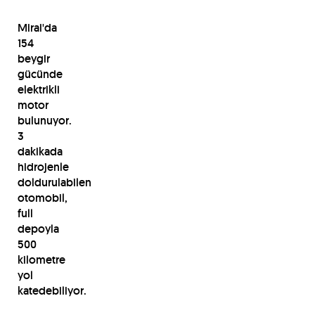
Mirai'da
154
beygir
gücünde
elektrikli
motor
bulunuyor.
3
dakikada
hidrojenle
doldurulabilen
otomobil,
full
depoyla
500
kilometre
yol
katedebiliyor.