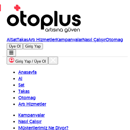
Al
Sat
Takas
Artı Hizmetler
Kampanyalar
Nasıl Çalışır
Otomag
Üye Ol
Giriş Yap
Giriş Yap / Üye Ol
Anasayfa
Al
Sat
Takas
Otomag
Artı Hizmetler
Kampanyalar
Nasıl Çalışır
Müşterilerimiz Ne Diyor?