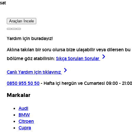
sat
Araçları İncele
Yardım için buradayız!
Aklına takılan bir soru olursa bize ulaşabilir veya dilersen bu
bölüme göz atabilirsin:
Sıkça Sorulan Sorular
Canlı Yardım için
tıklayınız
0850 955 50 50
- Hafta içi hergün ve Cumartesi 09:00 - 21:0
Markalar
Audi
BMW
Citroen
Cupra