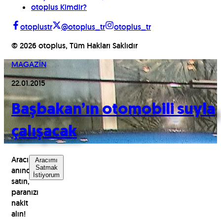
otoplus Kimdir?
otoplustr
@otoplus_tr
otoplus_tr
©
2026
otoplus, Tüm Hakları Saklıdır
MAGAZİN
22.01.2015
Başbakan’ın otomobili suyla
çalışacak
Aracınızı
Aracımı
Satmak
anında
İstiyorum
satın,
paranızı
nakit
alın!