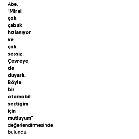
Abe,
"
Mirai
çok
çabuk
hızlanıyor
ve
çok
sessiz.
Çevreye
de
duyarlı.
Böyle
bir
otomobil
seçtiğim
için
mutluyum"
değerlendirmesinde
bulundu.