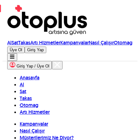
Al
Sat
Takas
Artı Hizmetler
Kampanyalar
Nasıl Çalışır
Otomag
Üye Ol
Giriş Yap
Giriş Yap / Üye Ol
Anasayfa
Al
Sat
Takas
Otomag
Artı Hizmetler
Kampanyalar
Nasıl Çalışır
Müşterilerimiz Ne Diyor?