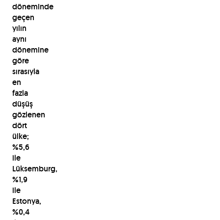
döneminde
geçen
yılın
aynı
dönemine
göre
sırasıyla
en
fazla
düşüş
gözlenen
dört
ülke;
%5,6
ile
Lüksemburg,
%1,9
ile
Estonya,
%0,4