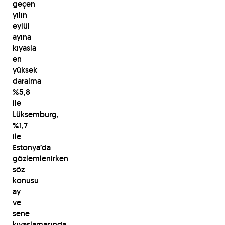
geçen
yılın
eylül
ayına
kıyasla
en
yüksek
daralma
%5,8
ile
Lüksemburg,
%1,7
ile
Estonya’da
gözlemlenirken
söz
konusu
ay
ve
sene
kıyaslamasında