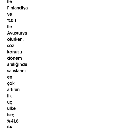
ile
Finlandiya
ve
%0,1
ile
Avusturya
olurken,
söz
konusu
dönem
aralığında
satışlarını
en
çok
artıran
ilk
üç
ülke
ise;
%41,8
ile