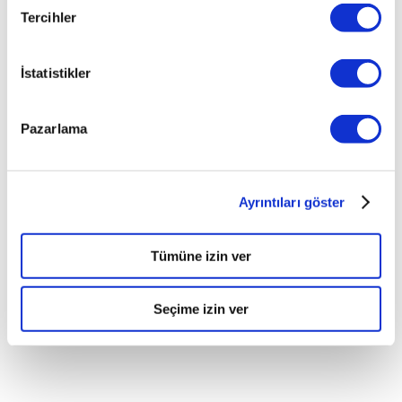
oldu.
Tercihler
İstatistikler
PAYLAŞ
Pazarlama
Ayrıntıları göster
Tümüne izin ver
Seçime izin ver