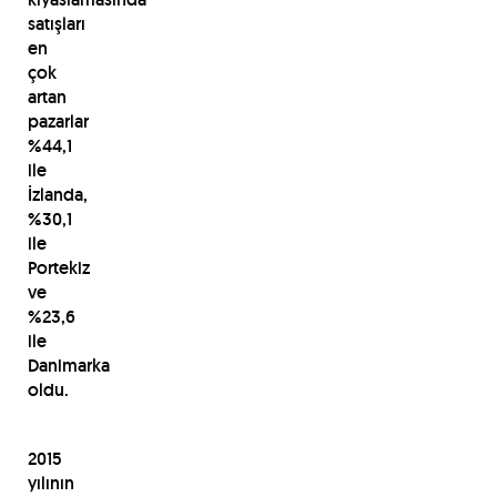
satışları
en
çok
artan
pazarlar
%44,1
ile
İzlanda,
%30,1
ile
Portekiz
ve
%23,6
ile
Danimarka
oldu.
2015
yılının