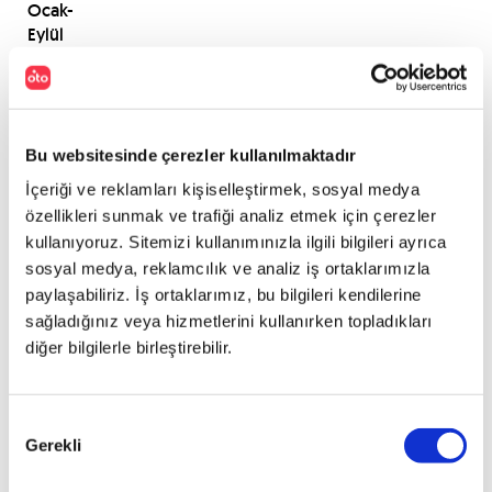
Ocak-
Eylül
döneminde
Türkiye,
2014
yılının
aynı
Bu websitesinde çerezler kullanılmaktadır
dönemine
İçeriği ve reklamları kişiselleştirmek, sosyal medya
göre
özellikleri sunmak ve trafiği analiz etmek için çerezler
%36,57’lik
kullanıyoruz. Sitemizi kullanımınızla ilgili bilgileri ayrıca
bir
sosyal medya, reklamcılık ve analiz iş ortaklarımızla
artış
paylaşabiliriz. İş ortaklarımız, bu bilgileri kendilerine
gerçekleştirerek Avrupa
sağladığınız veya hizmetlerini kullanırken topladıkları
ülkelerinde
en
diğer bilgilerle birleştirebilir.
yüksek
artışa
sahip
Onay
6.
Gerekli
Seçimi
ülke