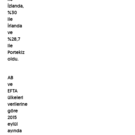
İzlanda,
%30
ile
İrlanda
ve
%28,7
ile
Portekiz
oldu.
AB
ve
EFTA
ülkeleri
verilerine
göre
2015
eylül
ayında