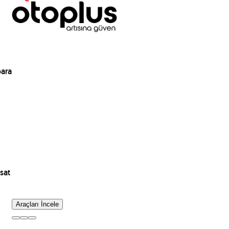
para
sat
Araçları İncele