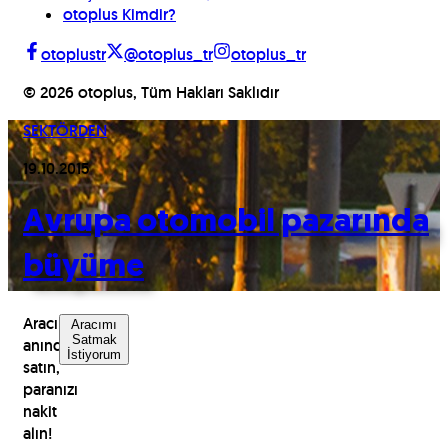
otoplus Kimdir?
otoplustr
@otoplus_tr
otoplus_tr
©
2026
otoplus, Tüm Hakları Saklıdır
SEKTÖRDEN
19.10.2015
Avrupa otomobil pazarında
büyüme
Aracınızı
Aracımı
Satmak
anında
İstiyorum
satın,
paranızı
nakit
alın!