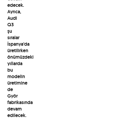
edecek.
Ayrıca,
Audi
Q3
şu
sıralar
İspanya’da
üretilirken
önümüzdeki
yıllarda
bu
modelin
üretimine
de
Györ
fabrikasında
devam
edilecek.