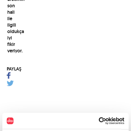
son
hali
ile
ilgili
oldukça
iyi
fikir
veriyor.
PAYLAŞ