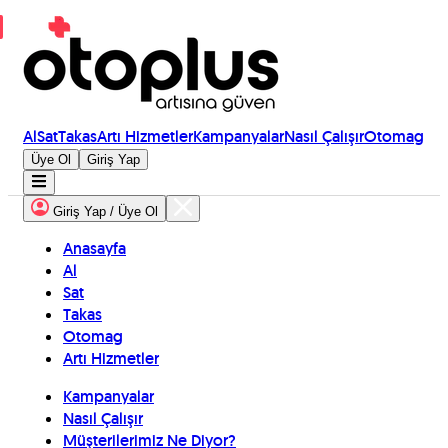
Al
Sat
Takas
Artı Hizmetler
Kampanyalar
Nasıl Çalışır
Otomag
Üye Ol
Giriş Yap
Giriş Yap / Üye Ol
Anasayfa
Al
Sat
Takas
Otomag
Artı Hizmetler
Kampanyalar
Nasıl Çalışır
Müşterilerimiz Ne Diyor?