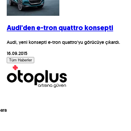
Audi'den e-tron quattro konsepti
Audi, yeni konsepti e-tron quattro'yu görücüye çıkardı.
16.09.2015
Tüm Haberler
para