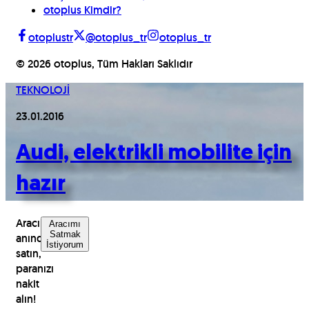
otoplus Kimdir?
otoplustr
@otoplus_tr
otoplus_tr
©
2026
otoplus, Tüm Hakları Saklıdır
TEKNOLOJİ
23.01.2016
Audi, elektrikli mobilite için
hazır
Aracınızı
Aracımı
Satmak
anında
İstiyorum
satın,
paranızı
nakit
alın!