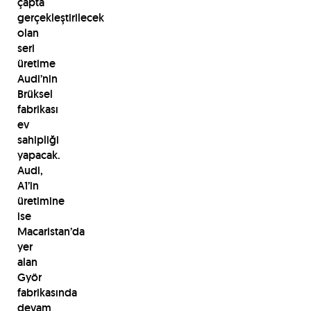
çapta
gerçekleştirilecek
olan
seri
üretime
Audi’nin
Brüksel
fabrikası
ev
sahipliği
yapacak.
Audi,
A1’in
üretimine
ise
Macaristan’da
yer
alan
Györ
fabrikasında
devam