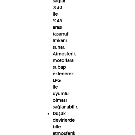
sağlar.
%30
ile
%45
arası
tasarruf
imkanı
sunar.
Atmosferik
motorlara
subap
eklenerek
LPG
ile
uyumlu
olması
sağlanabilir.
Düşük
devirlerde
bile
atmosferik