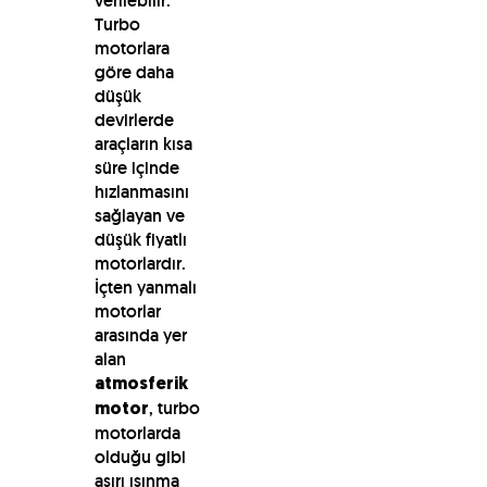
verilebilir:
Turbo
motorlara
göre daha
düşük
devirlerde
araçların kısa
süre içinde
hızlanmasını
sağlayan ve
düşük fiyatlı
motorlardır.
İçten yanmalı
motorlar
arasında yer
alan
atmosferik
, turbo
motor
motorlarda
olduğu gibi
aşırı ısınma