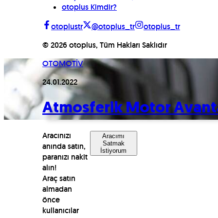
otoplus Kimdir?
otoplustr
@otoplus_tr
otoplus_tr
©
2026
otoplus, Tüm Hakları Saklıdır
OTOMOTİV
24.01.2022
Atmosferik Motor Avanta
Aracınızı
Aracımı
Satmak
anında satın,
İstiyorum
paranızı nakit
alın!
Araç satın
almadan
önce
kullanıcılar