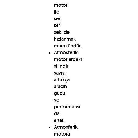
motor
ile
seri
bir
şekilde
hızlanmak
mümkündür.
Atmosferik
motorlardaki
silindir
sayısı
arttıkça
aracın
gücü
ve
performansı
da
artar.
Atmosferik
motora