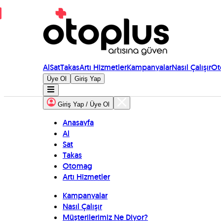
Al
Sat
Takas
Artı Hizmetler
Kampanyalar
Nasıl Çalışır
Ot
Üye Ol
Giriş Yap
Giriş Yap / Üye Ol
Anasayfa
Al
Sat
Takas
Otomag
Artı Hizmetler
Kampanyalar
Nasıl Çalışır
Müşterilerimiz Ne Diyor?