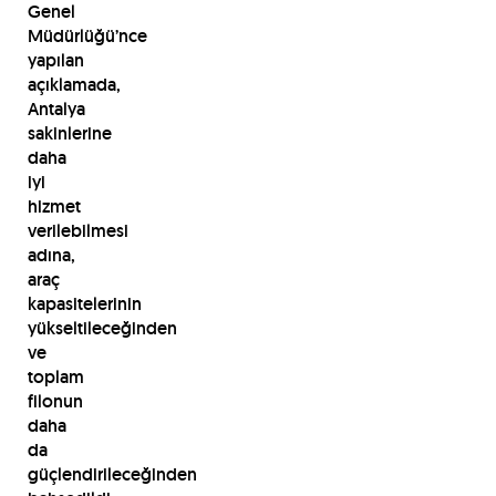
Genel
Müdürlüğü’nce
yapılan
açıklamada,
Antalya
sakinlerine
daha
iyi
hizmet
verilebilmesi
adına,
araç
kapasitelerinin
yükseltileceğinden
ve
toplam
filonun
daha
da
güçlendirileceğinden