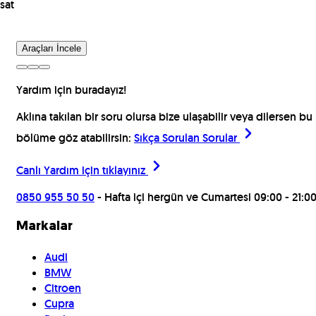
sat
Araçları İncele
Yardım için buradayız!
Aklına takılan bir soru olursa bize ulaşabilir veya dilersen bu
bölüme göz atabilirsin:
Sıkça Sorulan Sorular
Canlı Yardım için
tıklayınız
0850 955 50 50
- Hafta içi hergün ve Cumartesi 09:00 - 21:0
Markalar
Audi
BMW
Citroen
Cupra