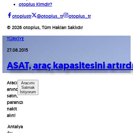
otoplus Kimdir?
otoplustr
@otoplus_tr
otoplus_tr
©
2026
otoplus, Tüm Hakları Saklıdır
TÜRKİYE
27.08.2015
ASAT, araç kapasitesini artırd
Aracınızı
Aracımı
Satmak
anında
İstiyorum
satın,
paranızı
nakit
alın!
Antalya