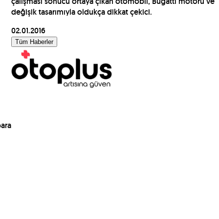
çalışması sonucu ortaya çıkan otomobil, Bugatti motoru ve
değişik tasarımıyla oldukça dikkat çekici.
02.01.2016
Tüm Haberler
para