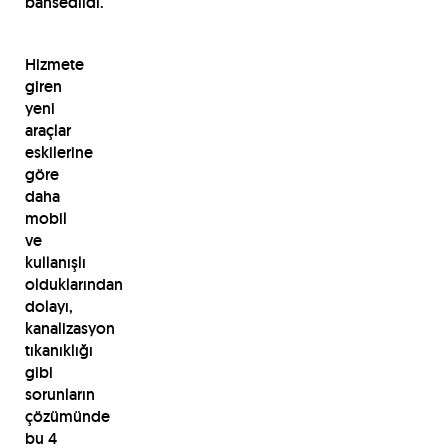
bahsedildi.
Hizmete
giren
yeni
araçlar
eskilerine
göre
daha
mobil
ve
kullanışlı
olduklarından
dolayı,
kanalizasyon
tıkanıklığı
gibi
sorunların
çözümünde
bu 4