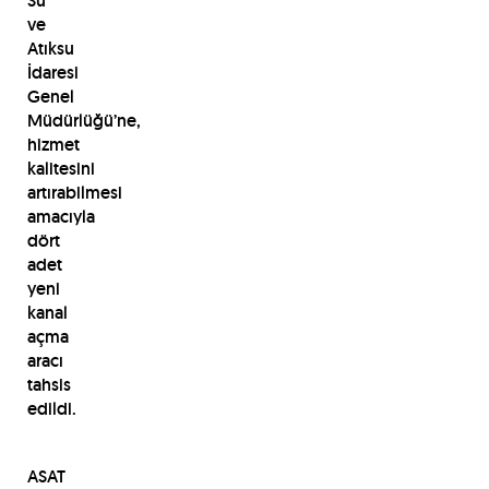
Su
ve
Atıksu
İdaresi
Genel
Müdürlüğü’ne,
hizmet
kalitesini
artırabilmesi
amacıyla
dört
adet
yeni
kanal
açma
aracı
tahsis
edildi.
ASAT