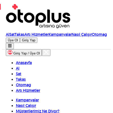
Al
Sat
Takas
Artı Hizmetler
Kampanyalar
Nasıl Çalışır
Otomag
Üye Ol
Giriş Yap
Giriş Yap / Üye Ol
Anasayfa
Al
Sat
Takas
Otomag
Artı Hizmetler
Kampanyalar
Nasıl Çalışır
Müşterilerimiz Ne Diyor?