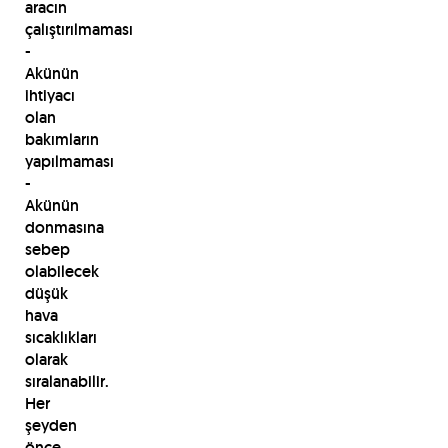
aracın
çalıştırılmaması
-
Akünün
ihtiyacı
olan
bakımların
yapılmaması
-
Akünün
donmasına
sebep
olabilecek
düşük
hava
sıcaklıkları
olarak
sıralanabilir.
Her
şeyden
önce