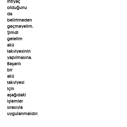
ihtiyaç
olduğunu
da
belirtmeden
geçmeyelim.
Şimdi
gelelim
akü
takviyesinin
yapılmasına.
Başarılı
bir
akü
takviyesi
için
aşağıdaki
işlemler
sırasıyla
uygulanmalıdır: