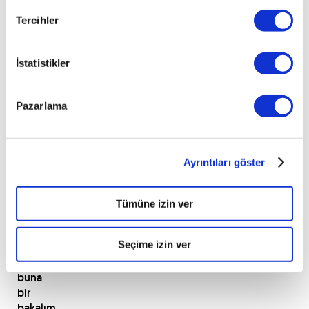
akünün
bitmekte
Tercihler
olduğunun
belirtileri
İstatistikler
arasındadır.
Araba
akülerinin
Pazarlama
bittiğini
nasıl
anlayacağınızı
artık
Ayrıntıları göster
biliyorsunuz.
Şimdi
de
Tümüne izin ver
akü
bitince
Seçime izin ver
ne
yapılır
buna
bir
bakalım.