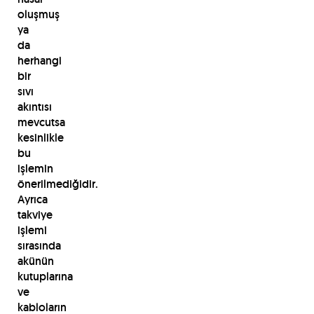
oluşmuş
ya
da
herhangi
bir
sıvı
akıntısı
mevcutsa
kesinlikle
bu
işlemin
önerilmediğidir.
Ayrıca
takviye
işlemi
sırasında
akünün
kutuplarına
ve
kabloların