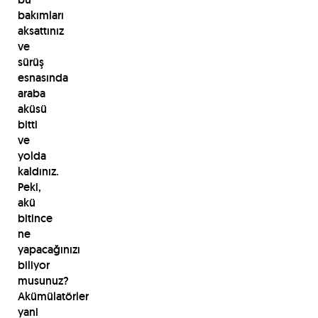
bakımları
aksattınız
ve
sürüş
esnasında
araba
aküsü
bitti
ve
yolda
kaldınız.
Peki,
akü
bitince
ne
yapacağınızı
biliyor
musunuz?
Akümülatörler
yani