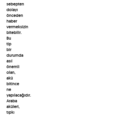
sebepten
dolayı
önceden
haber
vermeksizin
bitebilir.
Bu
tip
bir
durumda
asıl
önemli
olan,
akü
bitince
ne
yapılacağıdır.
Araba
aküleri,
tıpkı