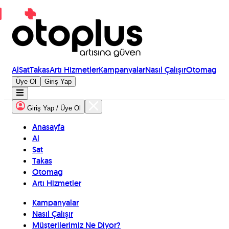
Al
Sat
Takas
Artı Hizmetler
Kampanyalar
Nasıl Çalışır
Otomag
Üye Ol
Giriş Yap
Giriş Yap / Üye Ol
Anasayfa
Al
Sat
Takas
Otomag
Artı Hizmetler
Kampanyalar
Nasıl Çalışır
Müşterilerimiz Ne Diyor?