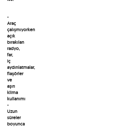
-
Araç
çalışmıyorken
açık
bırakılan
radyo,
far,
iç
aydınlatmalar,
flaşörler
ve
aşırı
klima
kullanımı
-
Uzun
süreler
boyunca