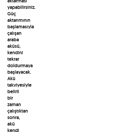
aktarması
yapabilirsiniz.
Güç
aktarımının
başlamasıyla
çalışan
araba
aküsü,
kendini
tekrar
doldurmaya
başlayacak.
Akü
takviyesiyle
belirli
bir
zaman
çalıştıktan
sonra,
akü
kendi