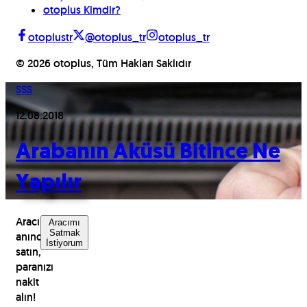
otoplus Kimdir?
otoplustr
@otoplus_tr
otoplus_tr
©
2026
otoplus, Tüm Hakları Saklıdır
SSS
12.08.2018
Arabanın Aküsü Bitince Ne
Yapılır
Aracınızı
Aracımı
Satmak
anında
İstiyorum
satın,
paranızı
nakit
alın!