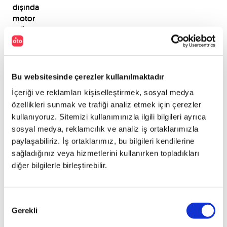
dışında
motor
ışığının
uyarı
vermesi,
motorun
yaptığı
Bu websitesinde çerezler kullanılmaktadır
akıntılar,
İçeriği ve reklamları kişiselleştirmek, sosyal medya
düşük
özellikleri sunmak ve trafiği analiz etmek için çerezler
seviyeli
kullanıyoruz. Sitemizi kullanımınızla ilgili bilgileri ayrıca
akü
sosyal medya, reklamcılık ve analiz iş ortaklarımızla
sıvısı
ve
paylaşabiliriz. İş ortaklarımız, bu bilgileri kendilerine
araç
sağladığınız veya hizmetlerini kullanırken topladıkları
ışıklarının
diğer bilgilerle birleştirebilir.
normalden
daha
loş
Onay
olması
Gerekli
Seçimi
da