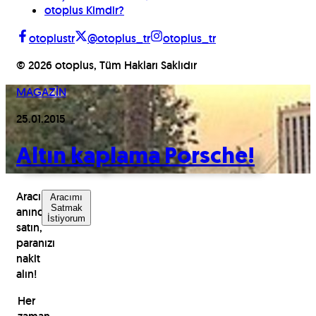
otoplus Kimdir?
otoplustr
@otoplus_tr
otoplus_tr
©
2026
otoplus, Tüm Hakları Saklıdır
MAGAZİN
25.01.2015
Altın kaplama Porsche!
Aracınızı
Aracımı
Satmak
anında
İstiyorum
satın,
paranızı
nakit
alın!
Her