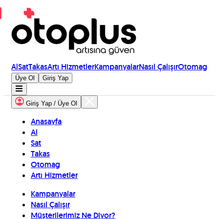
Al
Sat
Takas
Artı Hizmetler
Kampanyalar
Nasıl Çalışır
Otomag
Üye Ol
Giriş Yap
Giriş Yap / Üye Ol
Anasayfa
Al
Sat
Takas
Otomag
Artı Hizmetler
Kampanyalar
Nasıl Çalışır
Müşterilerimiz Ne Diyor?