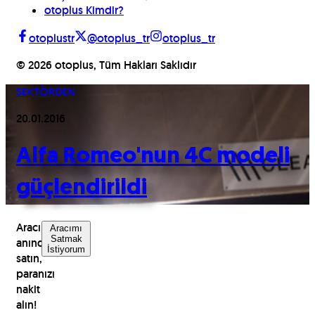
otoplus Kimdir?
otoplustr
@otoplus_tr
otoplus_tr
©
2026
otoplus, Tüm Hakları Saklıdır
SEKTÖRDEN
20.01.2016
Alfa Romeo'nun 4C modeli
güçlendirildi
Aracınızı
Aracımı
Satmak
anında
İstiyorum
satın,
paranızı
nakit
alın!