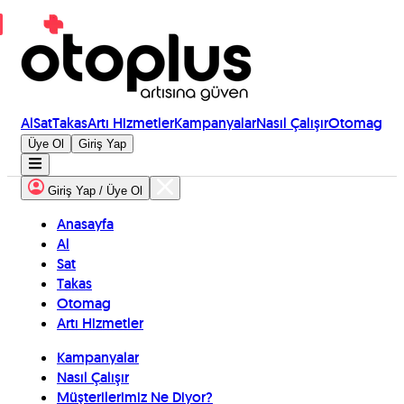
Al
Sat
Takas
Artı Hizmetler
Kampanyalar
Nasıl Çalışır
Otomag
Üye Ol
Giriş Yap
Giriş Yap / Üye Ol
Anasayfa
Al
Sat
Takas
Otomag
Artı Hizmetler
Kampanyalar
Nasıl Çalışır
Müşterilerimiz Ne Diyor?