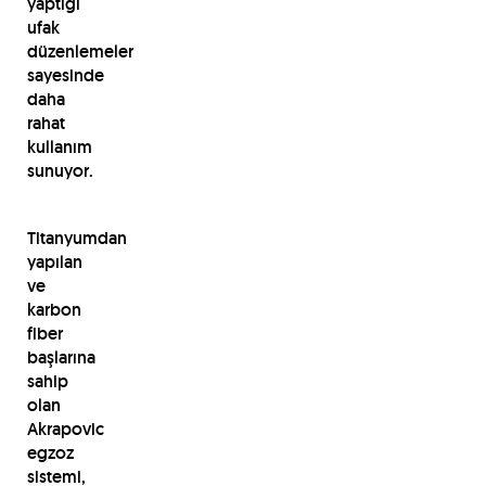
yaptığı
ufak
düzenlemeler
sayesinde
daha
rahat
kullanım
sunuyor.
Titanyumdan
yapılan
ve
karbon
fiber
başlarına
sahip
olan
Akrapovic
egzoz
sistemi,