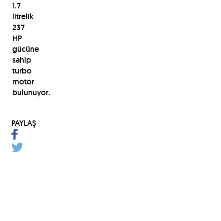
1.7
litrelik
237
HP
gücüne
sahip
turbo
motor
bulunuyor.
PAYLAŞ