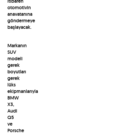
itibaren
otomotivin
anavatanına
göndermeye
başlayacak.
Markanın
SUV
modeli
gerek
boyutları
gerek
lüks
ekipmanlarıyla
BMW
X3,
Audi
Q5
ve
Porsche