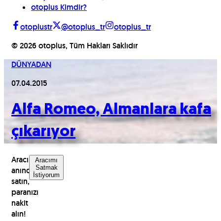
otoplus Kimdir?
otoplustr
@otoplus_tr
otoplus_tr
©
2026
otoplus, Tüm Hakları Saklıdır
DÜNYADAN
07.04.2015
Alfa Romeo, Almanlara kafa
çıkarıyor
Aracınızı
Aracımı
Satmak
anında
İstiyorum
satın,
paranızı
nakit
alın!