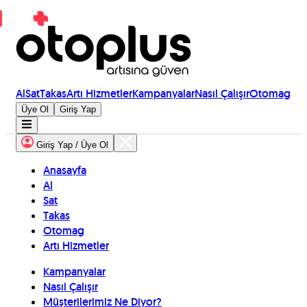
Al
Sat
Takas
Artı Hizmetler
Kampanyalar
Nasıl Çalışır
Otomag
Üye Ol
Giriş Yap
Giriş Yap / Üye Ol
Anasayfa
Al
Sat
Takas
Otomag
Artı Hizmetler
Kampanyalar
Nasıl Çalışır
Müşterilerimiz Ne Diyor?