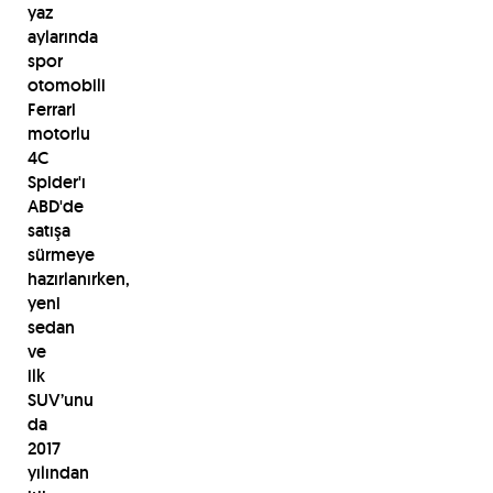
yaz
aylarında
spor
otomobili
Ferrari
motorlu
4C
Spider'ı
ABD'de
satışa
sürmeye
hazırlanırken,
yeni
sedan
ve
ilk
SUV’unu
da
2017
yılından