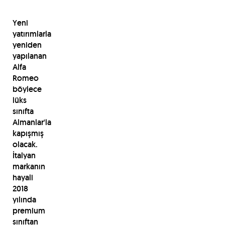
Yeni
yatırımlarla
yeniden
yapılanan
Alfa
Romeo
böylece
lüks
sınıfta
Almanlar'la
kapışmış
olacak.
İtalyan
markanın
hayali
2018
yılında
premium
sınıftan