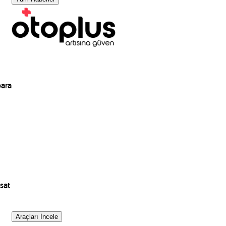
para
sat
Araçları İncele