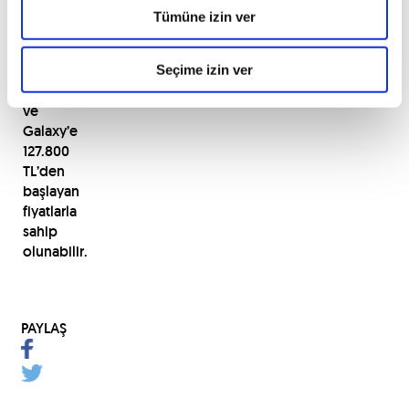
Türkiye’de
Tümüne izin ver
yeni
Ford
S-
Seçime izin ver
MAX
ve
Galaxy’e
127.800
TL’den
başlayan
fiyatlarla
sahip
olunabilir.
PAYLAŞ