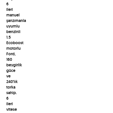
6
ileri
manuel
şanzımanla
uyumlu
benzinli
1.5
Ecoboost
motorlu
Ford,
160
beygirlik
güce
ve
240’lık
torka
sahip.
6
ileri
vitese