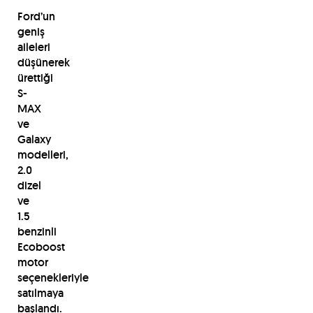
Ford’un
geniş
aileleri
düşünerek
ürettiği
S-
MAX
ve
Galaxy
modelleri,
2.0
dizel
ve
1.5
benzinli
Ecoboost
motor
seçenekleriyle
satılmaya
başlandı.