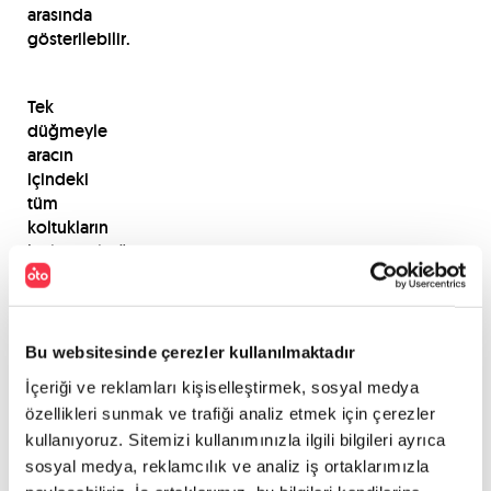
arasında
gösterilebilir.
Tek
düğmeyle
aracın
içindeki
tüm
koltukların
katlanabildiği
modellerde
aydınlık
bir
kabin
Bu websitesinde çerezler kullanılmaktadır
yaratan
İçeriği ve reklamları kişiselleştirmek, sosyal medya
panoramik
özellikleri sunmak ve trafiği analiz etmek için çerezler
cam tavan,
kullanıyoruz. Sitemizi kullanımınızla ilgili bilgileri ayrıca
yolculukların
sosyal medya, reklamcılık ve analiz iş ortaklarımızla
daha