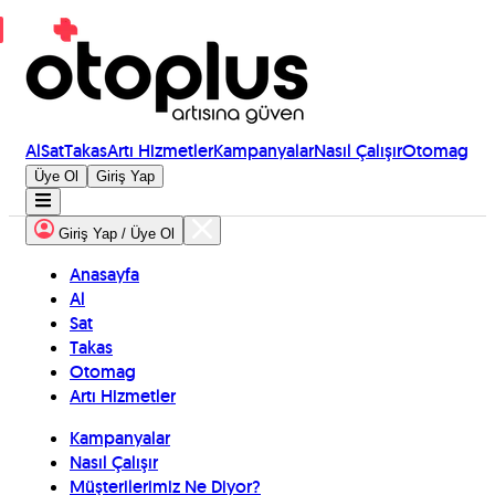
Al
Sat
Takas
Artı Hizmetler
Kampanyalar
Nasıl Çalışır
Otomag
Üye Ol
Giriş Yap
Giriş Yap / Üye Ol
Anasayfa
Al
Sat
Takas
Otomag
Artı Hizmetler
Kampanyalar
Nasıl Çalışır
Müşterilerimiz Ne Diyor?