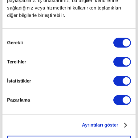
huzurlu
paylaşabiliriz. İş ortaklarımız, bu bilgileri kendilerine
ve
sağladığınız veya hizmetlerini kullanırken topladıkları
ferah
diğer bilgilerle birleştirebilir.
geçmesini
sağlayacak.
Ayrıca,
Onay
katlanan
Gerekli
Seçimi
koltuklar
yaklaşık
10
Tercihler
saniye
gibi
İstatistikler
kısa
bir
sürede
Pazarlama
tekrar
eski
haline
gelebiliyor.
Ayrıntıları göster