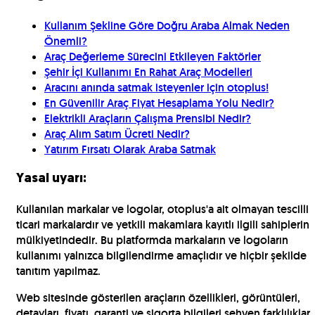
Kullanım Şekline Göre Doğru Araba Almak Neden
Önemli?
Araç Değerleme Sürecini Etkileyen Faktörler
Şehir İçi Kullanımı En Rahat Araç Modelleri
Aracını anında satmak isteyenler için otoplus!
En Güvenilir Araç Fiyat Hesaplama Yolu Nedir?
Elektrikli Araçların Çalışma Prensibi Nedir?
Araç Alım Satım Ücreti Nedir?
Yatırım Fırsatı Olarak Araba Satmak
Yasal uyarı:
Kullanılan markalar ve logolar, otoplus'a ait olmayan tescilli
ticari markalardır ve yetkili makamlara kayıtlı ilgili sahiplerin
mülkiyetindedir. Bu platformda markaların ve logoların
kullanımı yalnızca bilgilendirme amaçlıdır ve hiçbir şekilde
tanıtım yapılmaz.
Web sitesinde gösterilen araçların özellikleri, görüntüleri,
detayları, fiyatı, garanti ve sigorta bilgileri sehven farklılıklar