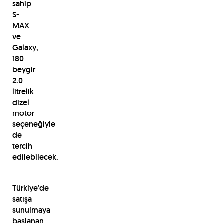
sahip
S-
MAX
ve
Galaxy,
180
beygir
2.0
litrelik
dizel
motor
seçeneğiyle
de
tercih
edilebilecek.
Türkiye’de
satışa
sunulmaya
başlanan