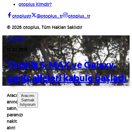
otoplus Kimdir?
otoplustr
@otoplus_tr
otoplus_tr
©
2026
otoplus, Tüm Hakları Saklıdır
TÜRKİYE
10.02.2016
7 kişilik S-MAX ve Galaxy,
geniş aileleri kabule başladı
Aracınızı
Aracımı
Satmak
anında
İstiyorum
satın,
paranızı
nakit
alın!