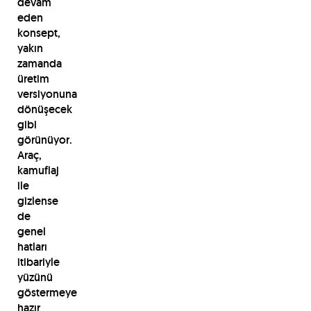
devam
eden
konsept,
yakın
zamanda
üretim
versiyonuna
dönüşecek
gibi
görünüyor.
Araç,
kamuflaj
ile
gizlense
de
genel
hatları
itibariyle
yüzünü
göstermeye
hazır