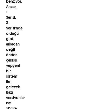
benziyor.
Ancak
1
Serisi,
3
Serisi’nde
olduğu
gibi
arkadan
değil
önden
çekişli
yepyeni
bir
sistem
ile
gelecek.
Bazı
versiyonlar
ise
xDrive