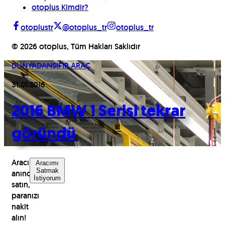
otoplus Kimdir?
otoplustr
@otoplus_tr
otoplus_tr
©
2026
otoplus, Tüm Hakları Saklıdır
DÜNYADAN
SIFIR ARAÇ
31.01.2016
2016 BMW 1 Serisi tekrar
göründü
Aracınızı
Aracımı
Satmak
anında
İstiyorum
satın,
paranızı
nakit
alın!