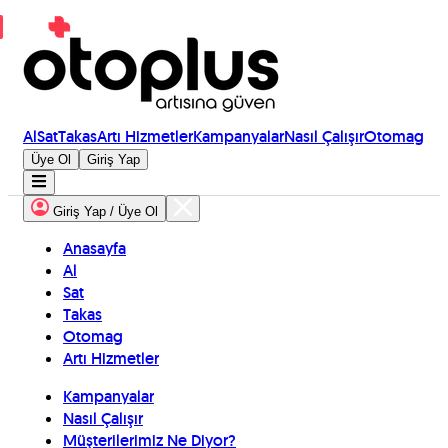
Al
Sat
Takas
Artı Hizmetler
Kampanyalar
Nasıl Çalışır
Otomag
Üye Ol
Giriş Yap
Giriş Yap / Üye Ol
Anasayfa
Al
Sat
Takas
Otomag
Artı Hizmetler
Kampanyalar
Nasıl Çalışır
Müşterilerimiz Ne Diyor?