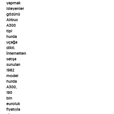
yapmak
isteyenler
gözünü
Airbus
A300
tipi
hurda
uçağa
dikti.
İnternetten
satışa
sunulan
1982
model
hurda
A300,
190
bin
euroluk
fiyatıyla