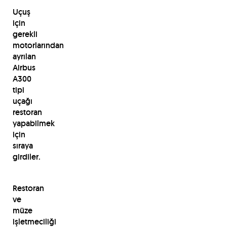
Uçuş
için
gerekli
motorlarından
ayrılan
Airbus
A300
tipi
uçağı
restoran
yapabilmek
için
sıraya
girdiler.
Restoran
ve
müze
işletmeciliği