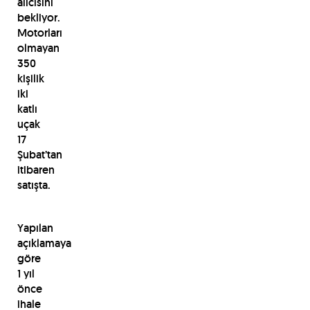
alıcısını
bekliyor.
Motorları
olmayan
350
kişilik
iki
katlı
uçak
17
Şubat’tan
itibaren
satışta.
Yapılan
açıklamaya
göre
1 yıl
önce
ihale