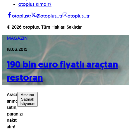
otoplus Kimdir?
otoplustr
@otoplus_tr
otoplus_tr
©
2026
otoplus, Tüm Hakları Saklıdır
MAGAZİN
18.03.2015
190 bin euro fiyatlı araçtan
restoran
Aracınızı
Aracımı
Satmak
anında
İstiyorum
satın,
paranızı
nakit
alın!