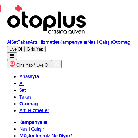
Al
Sat
Takas
Artı Hizmetler
Kampanyalar
Nasıl Çalışır
Otomag
Üye Ol
Giriş Yap
Giriş Yap / Üye Ol
Anasayfa
Al
Sat
Takas
Otomag
Artı Hizmetler
Kampanyalar
Nasıl Çalışır
Müşterilerimiz Ne Diyor?