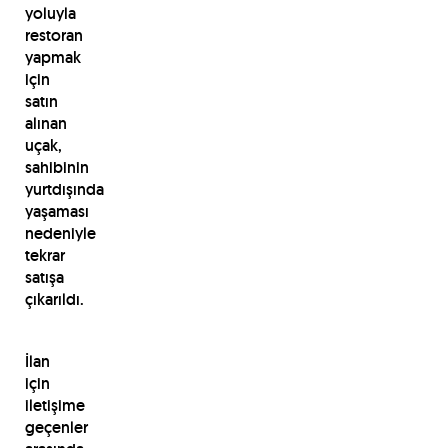
yoluyla
restoran
yapmak
için
satın
alınan
uçak,
sahibinin
yurtdışında
yaşaması
nedeniyle
tekrar
satışa
çıkarıldı.
İlan
için
iletişime
geçenler