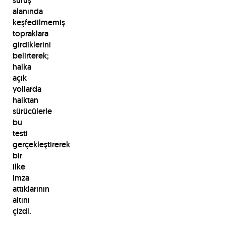
sürüş
alanında
keşfedilmemiş
topraklara
girdiklerini
belirterek;
halka
açık
yollarda
halktan
sürücülerle
bu
testi
gerçekleştirerek
bir
ilke
imza
attıklarının
altını
çizdi.