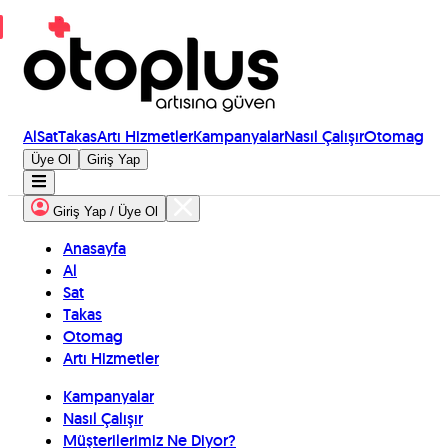
Al
Sat
Takas
Artı Hizmetler
Kampanyalar
Nasıl Çalışır
Otomag
Üye Ol
Giriş Yap
Giriş Yap / Üye Ol
Anasayfa
Al
Sat
Takas
Otomag
Artı Hizmetler
Kampanyalar
Nasıl Çalışır
Müşterilerimiz Ne Diyor?