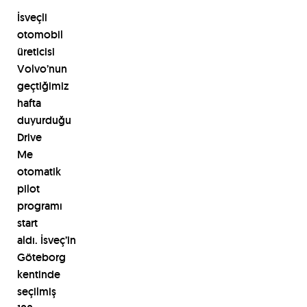
İsveçli
otomobil
üreticisi
Volvo’nun
geçtiğimiz
hafta
duyurduğu
Drive
Me
otomatik
pilot
programı
start
aldı.
İsveç’in
Göteborg
kentinde
seçilmiş