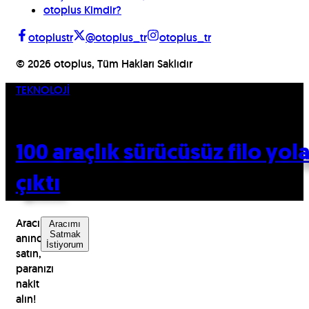
otoplus Kimdir?
otoplustr
@otoplus_tr
otoplus_tr
©
2026
otoplus, Tüm Hakları Saklıdır
TEKNOLOJİ
04.03.2015
100 araçlık sürücüsüz filo yol
çıktı
Aracınızı
Aracımı
Satmak
anında
İstiyorum
satın,
paranızı
nakit
alın!