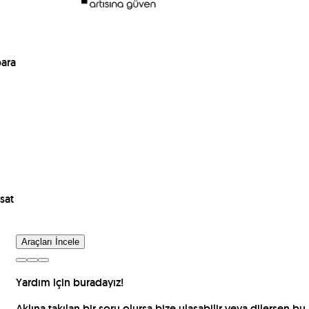
para
sat
Araçları İncele
Yardım için buradayız!
Aklına takılan bir soru olursa bize ulaşabilir veya dilersen bu