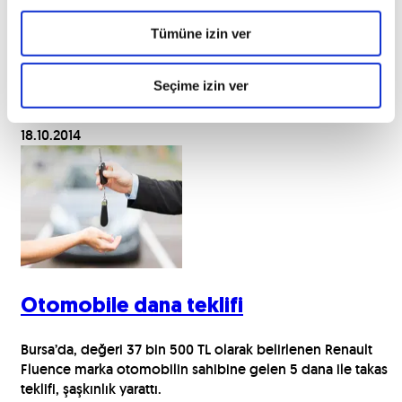
MINI’lerde yüzde 10 indirim
Tümüne izin ver
Kosifler Oto, Ekim ayı sonuna kadar kendi
showroomlarından Mini almak isteyenlere yüzde 10 indirim
Seçime izin ver
yapıyor.
18.10.2014
Otomobile dana teklifi
Bursa’da, değeri 37 bin 500 TL olarak belirlenen Renault
Fluence marka otomobilin sahibine gelen 5 dana ile takas
teklifi, şaşkınlık yarattı.