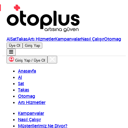
Al
Sat
Takas
Artı Hizmetler
Kampanyalar
Nasıl Çalışır
Otomag
Üye Ol
Giriş Yap
Giriş Yap / Üye Ol
Anasayfa
Al
Sat
Takas
Otomag
Artı Hizmetler
Kampanyalar
Nasıl Çalışır
Müşterilerimiz Ne Diyor?