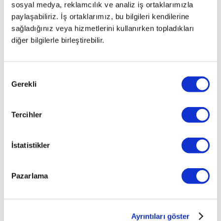
1.5 DI-D
sosyal medya, reklamcılık ve analiz iş ortaklarımızla
INVITE
paylaşabiliriz. İş ortaklarımız, bu bilgileri kendilerine
AMT
sağladığınız veya hizmetlerini kullanırken topladıkları
COLT
diğer bilgilerle birleştirebilir.
1.5
INSTYLE
AMT
Onay
COLT 3
Gerekli
Seçimi
KAPI 1.3
SPORT
AMT
Tercihler
COLT
CZ3 1.3
İstatistikler
INVITE
AMT
COLT
Pazarlama
CZT 1.5
TURBO
Ayrıntıları göster