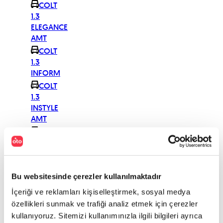
COLT
1.3
ELEGANCE
AMT
COLT
1.3
INFORM
COLT
1.3
INSTYLE
AMT
COLT
1.5 DI-D
INFORM
COLT
Bu websitesinde çerezler kullanılmaktadır
1.5 DI-D
INFORM
İçeriği ve reklamları kişiselleştirmek, sosyal medya
AMT
özellikleri sunmak ve trafiği analiz etmek için çerezler
COLT
kullanıyoruz. Sitemizi kullanımınızla ilgili bilgileri ayrıca