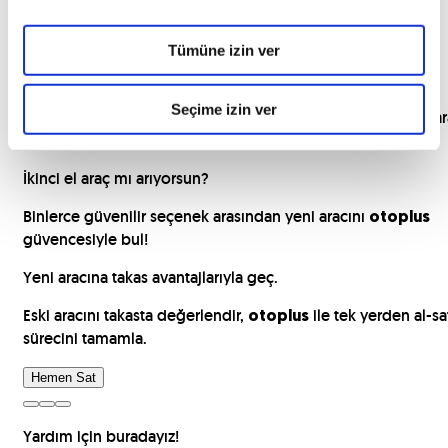
Tümüne izin ver
Aracımı nasıl satarım, aracım kaç para diye düşünme.
Seçime izin ver
Ücretsiz ekspertiz sonrası,
güvencesi ile anında par
otoplus
hesabında!
İkinci el araç mı arıyorsun?
Binlerce güvenilir seçenek arasından yeni aracını
otoplus
güvencesiyle bul!
Yeni aracına takas avantajlarıyla geç.
Eski aracını takasta değerlendir,
ile tek yerden al-sa
otoplus
sürecini tamamla.
Hemen Sat
Yardım için buradayız!