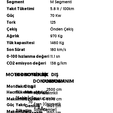
M Segmenti
Segment
5.8 lt / 100km
Yakıt Tüketimi
70 Kw
Güç
125
Tork
Önden Çekiş
Çekiş
970 Kg
Ağırlık
1460 Kg
Yük kapasitesi
180 km/s
Son Sürat
11.1 sn
0-100 hızlanma değeri
138 g/km
CO2 emisyon değeri
MOTOR
EKONOMİ
BOYUTLAR
TEKNİK
İÇ
DIŞ
DONANIM
DONANIM
DONANIM
1.3
Motor
Yakıt
Dingil
2500 cm
LT
7.4 LT
ABS-Anti
Elektrikli
Hacmi
Tüketim
Mesafesi
Blokaj
Camlar
(Şehir İçi)
3870 cm
Maksimum
Uzunluk
70
Fren
(Otomatik
Güç
Yakıt
1695 cm
Genişlik
4.8
Sistemi
Camlar)
Tüketim
Maksimum
1550 cm