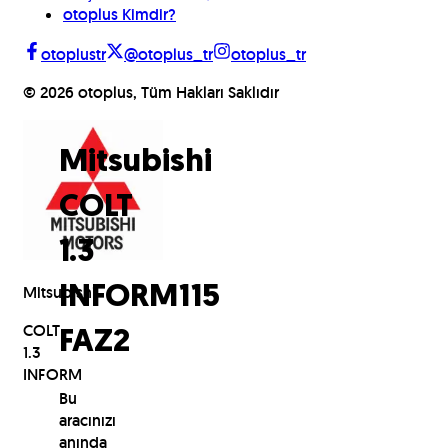
otoplus Kimdir?
otoplustr
@otoplus_tr
otoplus_tr
©
2026
otoplus, Tüm Hakları Saklıdır
Mitsubishi
COLT
1.3
Mitsubishi
INFORM
115
COLT
FAZ2
1.3
INFORM
Bu
aracınızı
anında