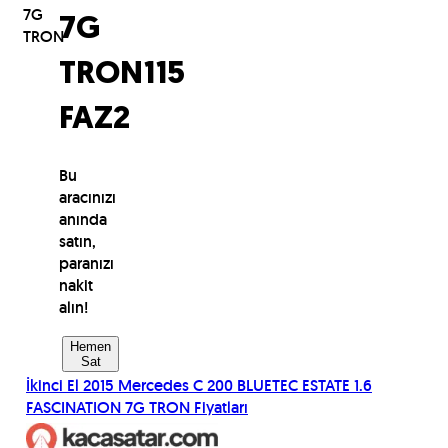
7G
7G
TRON
TRON
115
FAZ2
Bu
aracınızı
anında
satın,
paranızı
nakit
alın!
Hemen
Sat
İkinci El
2015
Mercedes
C 200 BLUETEC ESTATE 1.6
FASCINATION 7G TRON
Fiyatları