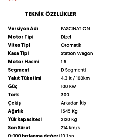
TEKNİK ÖZELLİKLER
FASCINATION
Versiyon Adı
Dizel
Motor Tipi
Otomatik
Vites Tipi
Station Wagon
Kasa Tipi
1.6
Motor Hacmi
D Segmenti
Segment
4.3 lt / 100km
Yakıt Tüketimi
100 Kw
Güç
300
Tork
Arkadan İtiş
Çekiş
1545 Kg
Ağırlık
2120 Kg
Yük kapasitesi
214 km/s
Son Sürat
10.1 sn
0-100 hızlanma değeri