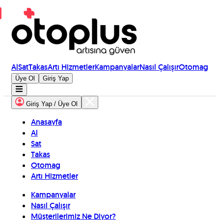
Al
Sat
Takas
Artı Hizmetler
Kampanyalar
Nasıl Çalışır
Otomag
Üye Ol
Giriş Yap
Giriş Yap / Üye Ol
Anasayfa
Al
Sat
Takas
Otomag
Artı Hizmetler
Kampanyalar
Nasıl Çalışır
Müşterilerimiz Ne Diyor?