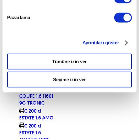
7G TRONIC
C 200
Pazarlama
CABRIOLET FL
1.5 (184) AMG
9G-TRONIC
C 200 CDI
Ayrıntıları göster
C 200 CDI
SPORTSCOUPE
Tümüne izin ver
C 200 CDI T
C 200 CGI
Seçime izin ver
FASCINATION
C 200 d
COUPE 1.6 (160)
9G-TRONIC
C 200 d
ESTATE 1.6 AMG
C 200 d
ESTATE 1.6