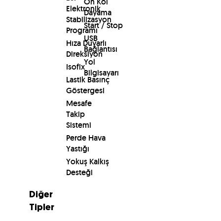
Ön Kol
Elektronik
Dayama
Stabilizasyon
Start / Stop
Programı
USB
Hıza Duyarlı
Bağlantısı
Direksiyon
Yol
Isofix
Bilgisayarı
Lastik Basınç
Göstergesi
Mesafe
Takip
Sistemi
Perde Hava
Yastığı
Yokuş Kalkış
Desteği
Diğer
Tipler