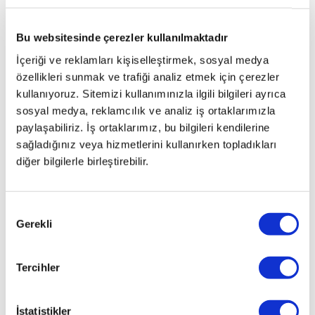
C 200
BLUETEC ESTATE
Bu websitesinde çerezler kullanılmaktadır
1.6 AMG 7G
TRONIC
İçeriği ve reklamları kişiselleştirmek, sosyal medya
C 200
özellikleri sunmak ve trafiği analiz etmek için çerezler
BLUETEC ESTATE
kullanıyoruz. Sitemizi kullanımınızla ilgili bilgileri ayrıca
1.6
sosyal medya, reklamcılık ve analiz iş ortaklarımızla
AVANTGARDE
paylaşabiliriz. İş ortaklarımız, bu bilgileri kendilerine
7G TRONIC
sağladığınız veya hizmetlerini kullanırken topladıkları
C 200
diğer bilgilerle birleştirebilir.
BLUETEC ESTATE
1.6 EXCLUSIVE
7G TRONIC
Onay
C 200
Gerekli
Seçimi
BLUETEC ESTATE
1.6
FASCINATION
Tercihler
7G TRON
C 200 BLUTEC
İstatistikler
ESTATE 1.6 STYLE