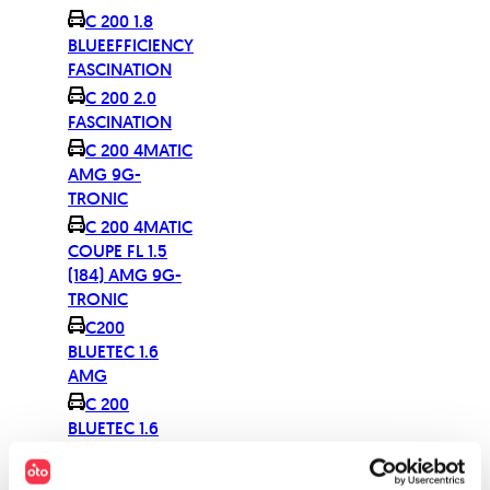
C 200 1.8
BLUEEFFICIENCY
FASCINATION
C 200 2.0
FASCINATION
C 200 4MATIC
AMG 9G-
TRONIC
C 200 4MATIC
COUPE FL 1.5
(184) AMG 9G-
TRONIC
C200
BLUETEC 1.6
AMG
C 200
BLUETEC 1.6
AVANTGARDE
7G-TRONIC