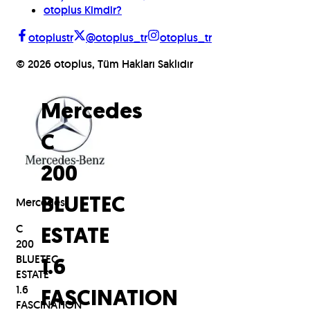
otoplus Kimdir?
otoplustr
@otoplus_tr
otoplus_tr
©
2026
otoplus, Tüm Hakları Saklıdır
Mercedes
C
200
Mercedes
BLUETEC
C
ESTATE
200
BLUETEC
1.6
ESTATE
1.6
FASCINATION
FASCINATION