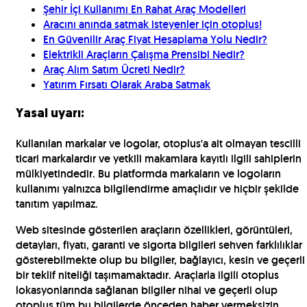
Şehir İçi Kullanımı En Rahat Araç Modelleri
Aracını anında satmak isteyenler için otoplus!
En Güvenilir Araç Fiyat Hesaplama Yolu Nedir?
Elektrikli Araçların Çalışma Prensibi Nedir?
Araç Alım Satım Ücreti Nedir?
Yatırım Fırsatı Olarak Araba Satmak
Yasal uyarı:
Kullanılan markalar ve logolar, otoplus'a ait olmayan tescilli
ticari markalardır ve yetkili makamlara kayıtlı ilgili sahiplerin
mülkiyetindedir. Bu platformda markaların ve logoların
kullanımı yalnızca bilgilendirme amaçlıdır ve hiçbir şekilde
tanıtım yapılmaz.
Web sitesinde gösterilen araçların özellikleri, görüntüleri,
detayları, fiyatı, garanti ve sigorta bilgileri sehven farklılıklar
gösterebilmekte olup bu bilgiler, bağlayıcı, kesin ve geçerli
bir teklif niteliği taşımamaktadır. Araçlarla ilgili otoplus
lokasyonlarında sağlanan bilgiler nihai ve geçerli olup
otoplus tüm bu bilgilerde önceden haber vermeksizin