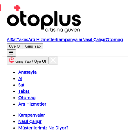
Al
Sat
Takas
Artı Hizmetler
Kampanyalar
Nasıl Çalışır
Otomag
Üye Ol
Giriş Yap
Giriş Yap / Üye Ol
Anasayfa
Al
Sat
Takas
Otomag
Artı Hizmetler
Kampanyalar
Nasıl Çalışır
Müşterilerimiz Ne Diyor?