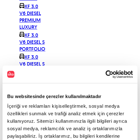
XF 3.0
V6 DIESEL
PREMIUM
LUXURY
XF 3.0
V6 DIESEL S
PORTFOLIO
XF 3.0
V6 DIESEL S
PREMIUM
LUXURY
XF 3.0
V6 LUXURY
Bu websitesinde çerezler kullanılmaktadır
XF 3.0
İçeriği ve reklamları kişiselleştirmek, sosyal medya
V6
özellikleri sunmak ve trafiği analiz etmek için çerezler
PREMIUM
LUXURY
kullanıyoruz. Sitemizi kullanımınızla ilgili bilgileri ayrıca
sosyal medya, reklamcılık ve analiz iş ortaklarımızla
XF AWD
PORTFOLIO
paylaşabiliriz. İş ortaklarımız, bu bilgileri kendilerine