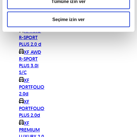
2.0 d
Tümüne izin ver
XF AWD
R-SPORT
Seçime izin ver
3.0i S/C
XF AWD
R-SPORT
PLUS 2.0 d
XF AWD
R-SPORT
PLUS 3.0i
S/C
XF
PORTFOLIO
2.0d
XF
PORTFOLIO
PLUS 2.0d
XF
PREMIUM
LUXURY 2.0