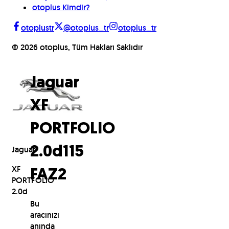
otoplus Kimdir?
otoplustr
@otoplus_tr
otoplus_tr
©
2026
otoplus, Tüm Hakları Saklıdır
Jaguar
XF
PORTFOLIO
Jaguar
2.0d
115
XF
FAZ2
PORTFOLIO
2.0d
Bu
aracınızı
anında