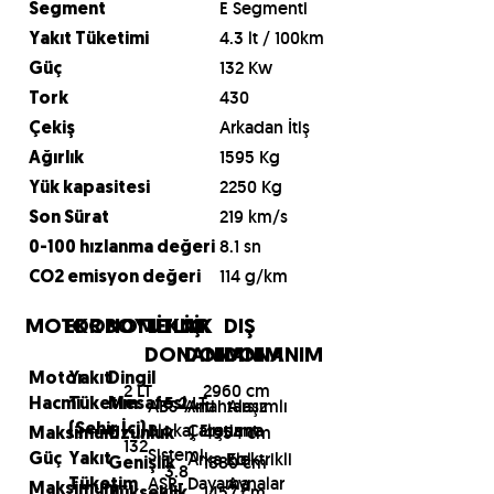
E Segmenti
Segment
4.3 lt / 100km
Yakıt Tüketimi
132 Kw
Güç
430
Tork
Arkadan İtiş
Çekiş
1595 Kg
Ağırlık
2250 Kg
Yük kapasitesi
219 km/s
Son Sürat
8.1 sn
0-100 hızlanma değeri
114 g/km
CO2 emisyon değeri
MOTOR
EKONOMİ
BOYUTLAR
TEKNİK
İÇ
DIŞ
DONANIM
DONANIM
DONANIM
Motor
Yakıt
Dingil
2 LT
2960 cm
5.2 LT
ABS-Anti
Anahtarsız
Alaşımlı
Hacmi
Tüketim
Mesafesi
Blokaj Fren
Çalıştırma
Jant
(Şehir İçi)
4954 cm
Maksimum
Uzunluk
132
Sistemi
Arka Kol
Elektrikli
Güç
Yakıt
1880 cm
Genişlik
3.8
ASR-
Dayama
Aynalar
Tüketim
Maksimum
1457 cm