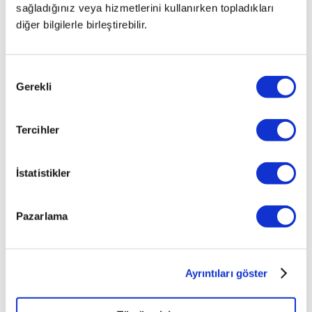
PLUS 2.0 d
sağladığınız veya hizmetlerini kullanırken topladıkları
XF AWD
diğer bilgilerle birleştirebilir.
PORTFOLIO
PLUS 2.0d
(240)
Onay
Gerekli
XF AWD
Seçimi
PRESTIGE
2.0D180
Tercihler
XF AWD
PRESTIGE
PLUS 2.0 d
İstatistikler
XF AWD
PRESTIGE
Pazarlama
PLUS 2.0d
(240)
XF AWD
PURE 2.0 d
Ayrıntıları göster
XF AWD
PURE PLUS