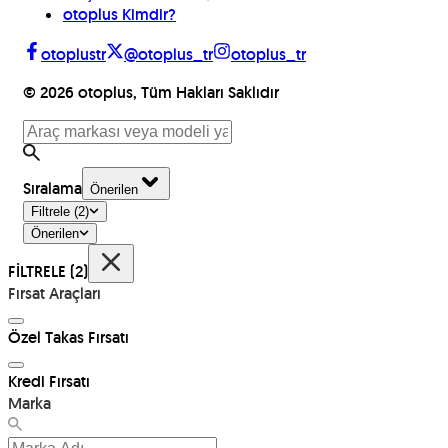
otoplus Kimdir?
otoplustr
@otoplus_tr
otoplus_tr
©
2026
otoplus, Tüm Hakları Saklıdır
Sıralama
Önerilen
Filtrele
(2)
Önerilen
FİLTRELE
(2)
Fırsat Araçları
Özel Takas Fırsatı
Kredi Fırsatı
Marka