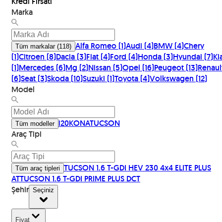
Kredi Fırsatı
Marka
Alfa Romeo
(
1
)
Audi
(
4
)
BMW
(
4
)
Chery
Tüm markalar
(
118
)
(
1
)
Citroen
(
8
)
Dacia
(
3
)
Fiat
(
4
)
Ford
(
4
)
Honda
(
3
)
Hyundai
(
7
)
Ki
(
1
)
Mercedes
(
6
)
Mg
(
2
)
Nissan
(
5
)
Opel
(
16
)
Peugeot
(
13
)
Renaul
(
6
)
Seat
(
3
)
Skoda
(
10
)
Suzuki
(
1
)
Toyota
(
4
)
Volkswagen
(
12
)
Model
i20
KONA
TUCSON
Tüm modeller
Araç Tipi
TUCSON 1.6 T-GDI HEV 230 4x4 ELITE PLUS
Tüm araç tipleri
AT
TUCSON 1.6 T-GDI PRIME PLUS DCT
Şehir
Seçiniz
Fiyat