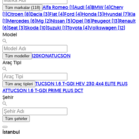
Alfa Romeo
(
1
)
Audi
(
4
)
BMW
(
4
)
Chery
Tüm markalar
(
118
)
(
1
)
Citroen
(
8
)
Dacia
(
3
)
Fiat
(
4
)
Ford
(
4
)
Honda
(
3
)
Hyundai
(
7
)
Kia
(
1
)
Mercedes
(
6
)
Mg
(
2
)
Nissan
(
5
)
Opel
(
16
)
Peugeot
(
13
)
Renault
(
6
)
Seat
(
3
)
Skoda
(
10
)
Suzuki
(
1
)
Toyota
(
4
)
Volkswagen
(
12
)
Model
i20
KONA
TUCSON
Tüm modeller
Araç Tipi
TUCSON 1.6 T-GDI HEV 230 4x4 ELITE PLUS
Tüm araç tipleri
AT
TUCSON 1.6 T-GDI PRIME PLUS DCT
Şehir
Tüm şehirler
İstanbul