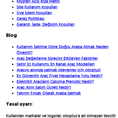
Müşteri Açık Rıza Metni
Site Kullanım Koşulları
Üye İşlem Koşulları
Çerez Politikası
Garanti, İade, Değişim Koşulları
Blog
Kullanım Şekline Göre Doğru Araba Almak Neden
Önemli?
Araç Değerleme Sürecini Etkileyen Faktörler
Şehir İçi Kullanımı En Rahat Araç Modelleri
Aracını anında satmak isteyenler için otoplus!
En Güvenilir Araç Fiyat Hesaplama Yolu Nedir?
Elektrikli Araçların Çalışma Prensibi Nedir?
Araç Alım Satım Ücreti Nedir?
Yatırım Fırsatı Olarak Araba Satmak
Yasal uyarı:
Kullanılan markalar ve logolar, otoplus'a ait olmayan tescilli