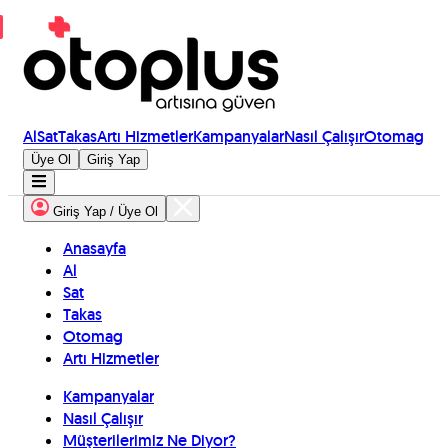
Al
Sat
Takas
Artı Hizmetler
Kampanyalar
Nasıl Çalışır
Otomag
Üye Ol
Giriş Yap
Giriş Yap / Üye Ol
Anasayfa
Al
Sat
Takas
Otomag
Artı Hizmetler
Kampanyalar
Nasıl Çalışır
Müşterilerimiz Ne Diyor?