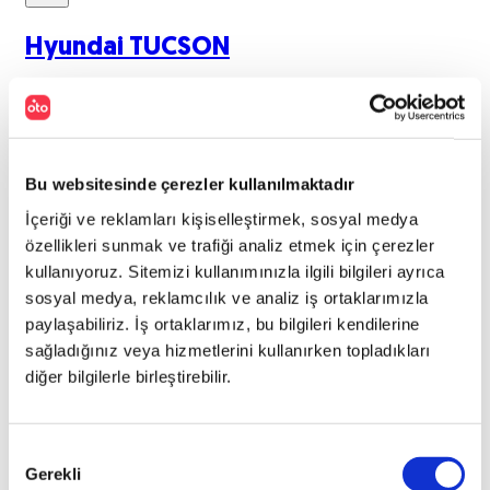
Hyundai
TUCSON
2024
TUCSON 1.6 T-GDI HEV 230 4x4 ELITE
Bu websitesinde çerezler kullanılmaktadır
PLUS AT
İçeriği ve reklamları kişiselleştirmek, sosyal medya
TL
2.850.000
özellikleri sunmak ve trafiği analiz etmek için çerezler
kullanıyoruz. Sitemizi kullanımınızla ilgili bilgileri ayrıca
47.948
KM
sosyal medya, reklamcılık ve analiz iş ortaklarımızla
paylaşabiliriz. İş ortaklarımız, bu bilgileri kendilerine
sağladığınız veya hizmetlerini kullanırken topladıkları
diğer bilgilerle birleştirebilir.
Hibrit
Onay
Gerekli
Otomatik
Seçimi