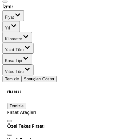
İzmir
Fiyat
Yıl
Kilometre
Yakıt Türü
Kasa Tipi
Vites Türü
Temizle
Sonuçları Göster
FİLTRELE
Temizle
Fırsat Araçları
Özel Takas Fırsatı