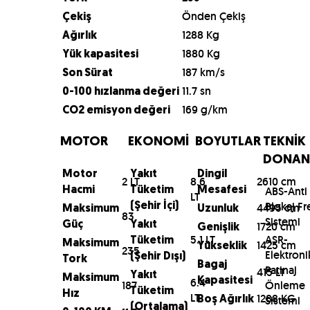
Önden Çekiş
Çekiş
1288 Kg
Ağırlık
1880 Kg
Yük kapasitesi
187 km/s
Son Sürat
11.7 sn
0-100 hızlanma değeri
169 g/km
CO2 emisyon değeri
MOTOR
EKONOMİ
BOYUTLAR
TEKNİK
DONAN
Motor
Yakıt
Dingil
2 LT
8.6
2610 cm
ABS-Anti
Hacmi
Tüketim
Mesafesi
LT
Blokaj Fr
(Şehir İçi)
4495 cm
Maksimum
Uzunluk
83
Sistemi
Güç
Yakıt
1720 cm
Genişlik
5.1 LT
ASR-
Tüketim
Maksimum
1425 cm
Yükseklik
235
Elektroni
(Şehir Dışı)
Tork
Bagaj
Patinaj
415 LT
Yakıt
Maksimum
6.4
Kapasitesi
187
Önleme
Tüketim
Hız
LT
1288 KG
Sistemi
Boş Ağırlık
(Ortalama)