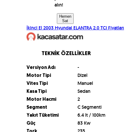
alın!
Hemen
Sat
İkinci El
2003
Hyundai
ELANTRA 2.0 TCI
Fiyatları
TEKNİK ÖZELLİKLER
-
Versiyon Adı
Dizel
Motor Tipi
Manuel
Vites Tipi
Sedan
Kasa Tipi
2
Motor Hacmi
C Segmenti
Segment
6.4 lt / 100km
Yakıt Tüketimi
83 Kw
Güç
235
Tork