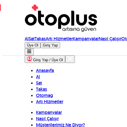
Al
Sat
Takas
Artı Hizmetler
Kampanyalar
Nasıl Çalışır
Ot
Üye Ol
Giriş Yap
Giriş Yap / Üye Ol
Anasayfa
Al
Sat
Takas
Otomag
Artı Hizmetler
Kampanyalar
Nasıl Çalışır
Müşterilerimiz Ne Diyor?