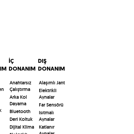
İÇ
DIŞ
IM
DONANIM
DONANIM
Anahtarsız
Alaşımlı Jant
en
Çalıştırma
Elektrikli
Arka Kol
Aynalar
Dayama
Far Sensörü
k
Bluetooth
Isıtmalı
Deri Koltuk
Aynalar
Dijital Klima
Katlanır
Aynalar