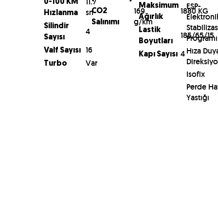
11.7
0-100 KM
ESP-
Maksimum
169
1880 KG
sn
CO2
Hızlanma
Elektroni
Ağırlık
g/km
Salınımı
Silindir
Stabiliza
4
Lastik
185/65/15
Programı
Sayısı
Boyutları
16
Hıza Duya
Valf Sayısı
4
Kapı Sayısı
Direksiy
Var
Turbo
Isofix
Perde Ha
Yastığı