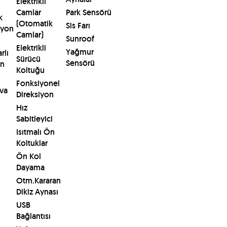
Elektrikli
Camlar
Park Sensörü
k
(Otomatik
Sis Farı
syon
Camlar)
Sunroof
Elektrikli
Yağmur
rlı
Sürücü
Sensörü
on
Koltuğu
Fonksiyonel
va
Direksiyon
Hız
Sabitleyici
Isıtmalı Ön
Koltuklar
Ön Kol
Dayama
Otm.Kararan
Dikiz Aynası
USB
Bağlantısı