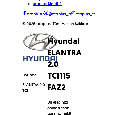
otoplus Kimdir?
otoplustr
@otoplus_tr
otoplus_tr
©
2026
otoplus, Tüm Hakları Saklıdır
Hyundai
ELANTRA
2.0
Hyundai
TCI
115
ELANTRA 2.0
FAZ2
TCI
Bu aracınızı
anında satın,
paranızı nakit