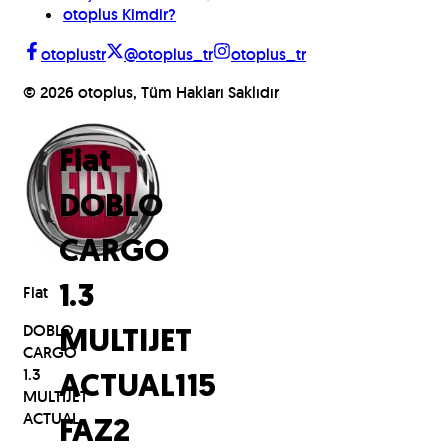
otoplus Kimdir?
otoplustr
@otoplus_tr
otoplus_tr
©
2026
otoplus, Tüm Hakları Saklıdır
Fiat
DOBLO
CARGO
Fiat
1.3
DOBLO
MULTIJET
CARGO
1.3
ACTUAL
115
MULTIJET
ACTUAL
FAZ2