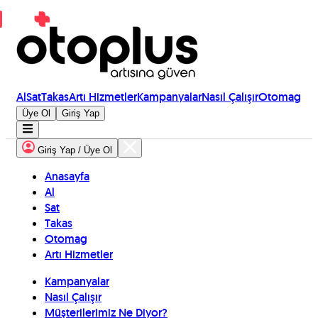
Al
Sat
Takas
Artı Hizmetler
Kampanyalar
Nasıl Çalışır
Otomag
Üye Ol
Giriş Yap
Giriş Yap / Üye Ol
Anasayfa
Al
Sat
Takas
Otomag
Artı Hizmetler
Kampanyalar
Nasıl Çalışır
Müşterilerimiz Ne Diyor?