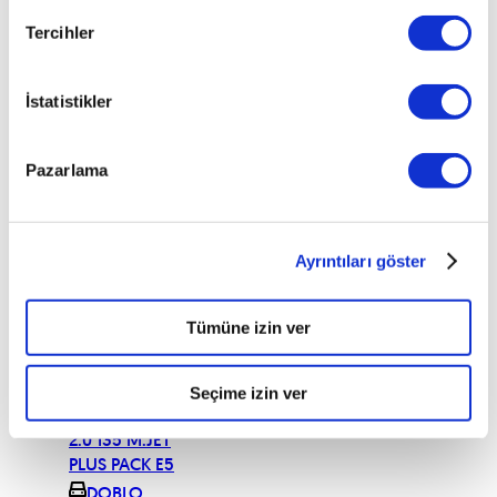
M.JET E5
DOBLO
Tercihler
CARGO MAXI 1.6
M.JET E5 PLUS
İstatistikler
PACK
DOBLO
CARGO MAXI 1.6
Pazarlama
M.JET FRIGO +5
DOBLO
CARGO MAXI 1.9
M.JET ACTIVE
Ayrıntıları göster
DOBLO
CARGO MAXI
Tümüne izin ver
2.0 135 M.JET
EURO 5
DOBLO
Seçime izin ver
CARGO MAXI
2.0 135 M.JET
PLUS PACK E5
DOBLO