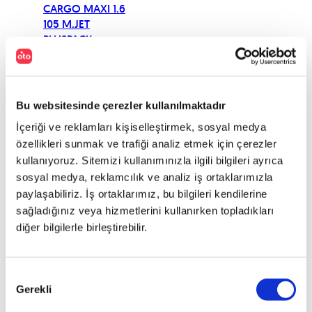
CARGO MAXI 1.6
105 M.JET
PLUSPACK
DOBLO
CARGO MAXI 1.6
M.JET 105 FRIGO
-18
Bu websitesinde çerezler kullanılmaktadır
DOBLO
İçeriği ve reklamları kişiselleştirmek, sosyal medya
CARGO MAXI 1.6
özellikleri sunmak ve trafiği analiz etmek için çerezler
M.JET 120 E6
kullanıyoruz. Sitemizi kullanımınızla ilgili bilgileri ayrıca
DOBLO
sosyal medya, reklamcılık ve analiz iş ortaklarımızla
CARGO MAXI 1.6
paylaşabiliriz. İş ortaklarımız, bu bilgileri kendilerine
M.JET 120 E6D
sağladığınız veya hizmetlerini kullanırken topladıkları
DOBLO
diğer bilgilerle birleştirebilir.
CARGO MAXI 1.6
M.JET 120 E6D
FINAL
Onay
DOBLO
Gerekli
Seçimi
CARGO MAXI 1.6