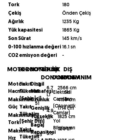
180
Tork
Önden Çekiş
Çekiş
1235 Kg
Ağırlık
1865 Kg
Yük kapasitesi
145 km/s
Son Sürat
16.1 sn
0-100 hızlanma değeri
-
CO2 emisyon değeri
MOTOR
EKONOMİ
BOYUTLAR
TEKNİK
İÇ
DIŞ
DONANIM
DONANIM
DONANIM
1.3
Motor
Yakıt
Dingil
6.7
2566 cm
LT
Elektrikli
Sis
Hacmi
Tüketim
Mesafesi
LT
Camlar
Farı
(Şehir İçi)
4159 cm
Maksimum
Uzunluk
51
(Otomatik
Güç
Yakıt
1714 cm
Genişlik
4.9
Camlar)
Tüketim
Maksimum
1825 cm
LT
Yükseklik
180
Yol
(Şehir Dışı)
Tork
Bagaj
Bilgisayarı
750 LT
Yakıt
Maksimum
Kapasitesi
5.5
145
Tüketim
Hız