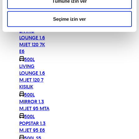
Tümüne izin ver
II 120
OPENING
EDIT.LOUNGE
Seçime izin ver
500L
LIVING
LOUNGE 1.6
MJET 120 7K
E6
500L
LIVING
LOUNGE 1.6
M.JET 120 7
KISILIK
500L
MIRROR 1.3
M.JET 95 MTA
500L
POPSTAR 1.3
M.JET 95 E6
500L S5