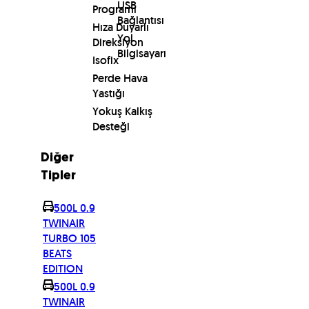
USB
Programı
Bağlantısı
Hıza Duyarlı
Yol
Direksiyon
Bilgisayarı
Isofix
Perde Hava
Yastığı
Yokuş Kalkış
Desteği
Diğer
Tipler
500L 0.9
TWINAIR
TURBO 105
BEATS
EDITION
500L 0.9
TWINAIR