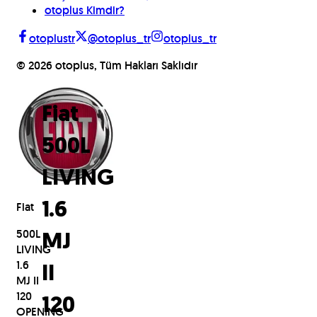
otoplus Kimdir?
otoplustr
@otoplus_tr
otoplus_tr
©
2026
otoplus, Tüm Hakları Saklıdır
Fiat
500L
LIVING
Fiat
1.6
500L
MJ
LIVING
1.6
II
MJ II
120
120
OPENING