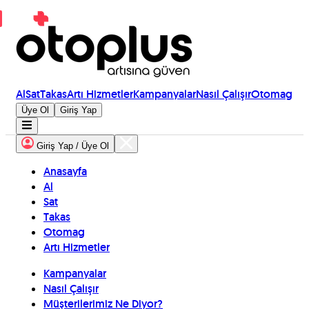
Al
Sat
Takas
Artı Hizmetler
Kampanyalar
Nasıl Çalışır
Otomag
Üye Ol
Giriş Yap
Giriş Yap / Üye Ol
Anasayfa
Al
Sat
Takas
Otomag
Artı Hizmetler
Kampanyalar
Nasıl Çalışır
Müşterilerimiz Ne Diyor?