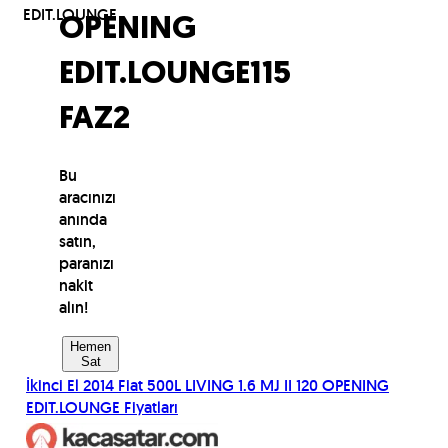
EDIT.LOUNGE
OPENING
EDIT.LOUNGE
115
FAZ2
Bu
aracınızı
anında
satın,
paranızı
nakit
alın!
Hemen
Sat
İkinci El
2014
Fiat
500L LIVING 1.6 MJ II 120 OPENING
EDIT.LOUNGE
Fiyatları