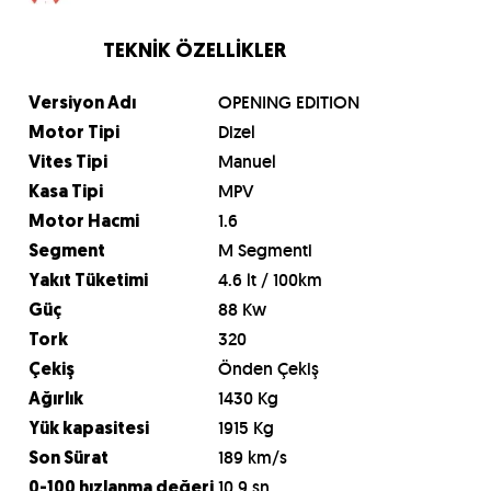
TEKNİK ÖZELLİKLER
OPENING EDITION
Versiyon Adı
Dizel
Motor Tipi
Manuel
Vites Tipi
MPV
Kasa Tipi
1.6
Motor Hacmi
M Segmenti
Segment
4.6 lt / 100km
Yakıt Tüketimi
88 Kw
Güç
320
Tork
Önden Çekiş
Çekiş
1430 Kg
Ağırlık
1915 Kg
Yük kapasitesi
189 km/s
Son Sürat
10.9 sn
0-100 hızlanma değeri