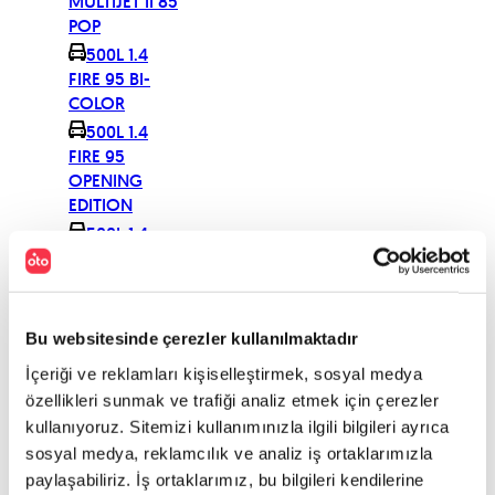
MULTIJET II 85
POP
500L 1.4
FIRE 95 BI-
COLOR
500L 1.4
FIRE 95
OPENING
EDITION
500L 1.4
FIRE 95
PANORAMIC
EDITION
500L 1.4
Bu websitesinde çerezler kullanılmaktadır
FIRE 95 POP
İçeriği ve reklamları kişiselleştirmek, sosyal medya
500L 1.6
özellikleri sunmak ve trafiği analiz etmek için çerezler
MULTIJET II
kullanıyoruz. Sitemizi kullanımınızla ilgili bilgileri ayrıca
105 BEATS
sosyal medya, reklamcılık ve analiz iş ortaklarımızla
EDITION
paylaşabiliriz. İş ortaklarımız, bu bilgileri kendilerine
500L 1.6