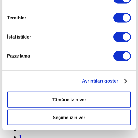
2024
Tercihler
C4 FEEL BOLD 1.2 PURETECH 130 EAT8
E6.3
İstatistikler
TL
1.470.000
Pazarlama
31.982
KM
Ayrıntıları göster
Benzin
Tümüne izin ver
Otomatik
Seçime izin ver
1