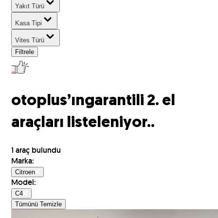
Yakıt Türü
Kasa Tipi
Vites Türü
Filtrele
otoplus’ın
garantili 2. el
araçları listeleniyor..
1
araç bulundu
Marka
:
Citroen
Model
:
C4
Tümünü Temizle