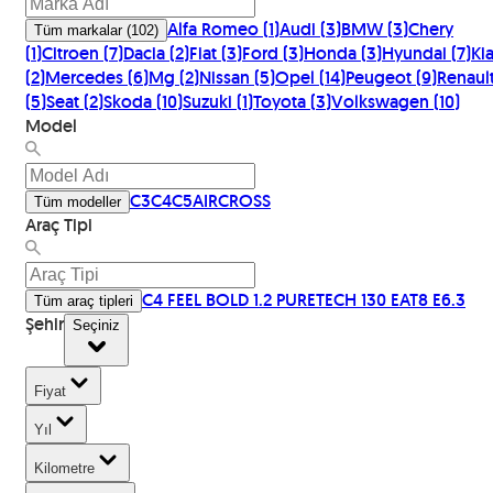
Alfa Romeo
(
1
)
Audi
(
3
)
BMW
(
3
)
Chery
Tüm markalar
(
102
)
(
1
)
Citroen
(
7
)
Dacia
(
2
)
Fiat
(
3
)
Ford
(
3
)
Honda
(
3
)
Hyundai
(
7
)
Ki
(
2
)
Mercedes
(
6
)
Mg
(
2
)
Nissan
(
5
)
Opel
(
14
)
Peugeot
(
9
)
Renaul
(
5
)
Seat
(
2
)
Skoda
(
10
)
Suzuki
(
1
)
Toyota
(
3
)
Volkswagen
(
10
)
Model
C3
C4
C5AIRCROSS
Tüm modeller
Araç Tipi
C4 FEEL BOLD 1.2 PURETECH 130 EAT8 E6.3
Tüm araç tipleri
Şehir
Seçiniz
Fiyat
Yıl
Kilometre