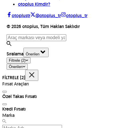
otoplus Kimdir?
otoplustr
@otoplus_tr
otoplus_tr
©
2026
otoplus, Tüm Hakları Saklıdır
Sıralama
Önerilen
Filtrele
(2)
Önerilen
FİLTRELE
(2)
Fırsat Araçları
Özel Takas Fırsatı
Kredi Fırsatı
Marka