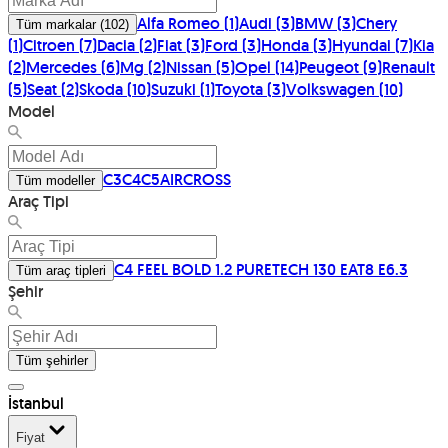
Alfa Romeo
(
1
)
Audi
(
3
)
BMW
(
3
)
Chery
Tüm markalar
(
102
)
(
1
)
Citroen
(
7
)
Dacia
(
2
)
Fiat
(
3
)
Ford
(
3
)
Honda
(
3
)
Hyundai
(
7
)
Kia
(
2
)
Mercedes
(
6
)
Mg
(
2
)
Nissan
(
5
)
Opel
(
14
)
Peugeot
(
9
)
Renault
(
5
)
Seat
(
2
)
Skoda
(
10
)
Suzuki
(
1
)
Toyota
(
3
)
Volkswagen
(
10
)
Model
C3
C4
C5AIRCROSS
Tüm modeller
Araç Tipi
C4 FEEL BOLD 1.2 PURETECH 130 EAT8 E6.3
Tüm araç tipleri
Şehir
Tüm şehirler
İstanbul
Fiyat