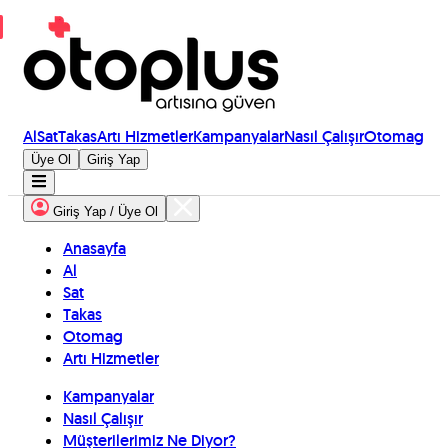
Al
Sat
Takas
Artı Hizmetler
Kampanyalar
Nasıl Çalışır
Otomag
Üye Ol
Giriş Yap
Giriş Yap / Üye Ol
Anasayfa
Al
Sat
Takas
Otomag
Artı Hizmetler
Kampanyalar
Nasıl Çalışır
Müşterilerimiz Ne Diyor?