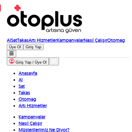
Al
Sat
Takas
Artı Hizmetler
Kampanyalar
Nasıl Çalışır
Otomag
Üye Ol
Giriş Yap
Giriş Yap / Üye Ol
Anasayfa
Al
Sat
Takas
Otomag
Artı Hizmetler
Kampanyalar
Nasıl Çalışır
Müşterilerimiz Ne Diyor?