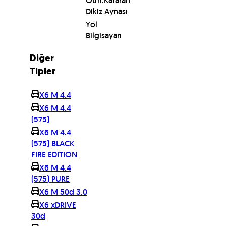
Otm.Kararan
Dikiz Aynası
Yol
Bilgisayarı
Diğer
Tipler
X6 M 4.4
X6 M 4.4
(575)
X6 M 4.4
(575) BLACK
FIRE EDITION
X6 M 4.4
(575) PURE
X6 M 50d 3.0
X6 xDRIVE
30d