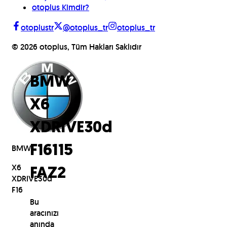
otoplus Kimdir?
otoplustr
@otoplus_tr
otoplus_tr
©
2026
otoplus, Tüm Hakları Saklıdır
BMW
X6
XDRIVE30d
BMW
F16
115
X6
FAZ2
XDRIVE30d
F16
Bu
aracınızı
anında