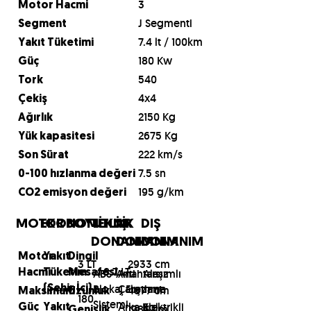
3
Motor Hacmi
J Segmenti
Segment
7.4 lt / 100km
Yakıt Tüketimi
180 Kw
Güç
540
Tork
4x4
Çekiş
2150 Kg
Ağırlık
2675 Kg
Yük kapasitesi
222 km/s
Son Sürat
7.5 sn
0-100 hızlanma değeri
195 g/km
CO2 emisyon değeri
MOTOR
EKONOMİ
BOYUTLAR
TEKNİK
İÇ
DIŞ
DONANIM
DONANIM
DONANIM
Motor
Yakıt
Dingil
3 LT
2933 cm
8.7 LT
ABS-Anti
Anahtarsız
Alaşımlı
Hacmi
Tüketim
Mesafesi
Blokaj Fren
Çalıştırma
Jant
(Şehir İçi)
4877 cm
Maksimum
Uzunluk
180
Sistemi
Arka Kol
Elektrikli
Güç
Yakıt
1983 cm
Genişlik