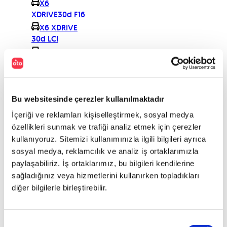
X6
XDRIVE30d F16
X6 XDRIVE
30d LCI
X6 xDRIVE
35d
X6 XDRIVE
35i
Bu websitesinde çerezler kullanılmaktadır
X6 XDRIVE
40d
İçeriği ve reklamları kişiselleştirmek, sosyal medya
X6
özellikleri sunmak ve trafiği analiz etmek için çerezler
XDRIVE40d 3.0
kullanıyoruz. Sitemizi kullanımınızla ilgili bilgileri ayrıca
(3139 PURE
sosyal medya, reklamcılık ve analiz iş ortaklarımızla
LUXURY
paylaşabiliriz. İş ortaklarımız, bu bilgileri kendilerine
X6
sağladığınız veya hizmetlerini kullanırken topladıkları
XDRIVE40d 3.0
diğer bilgilerle birleştirebilir.
313 M PLUS
X6
XDRIVE40d 3.0
Onay