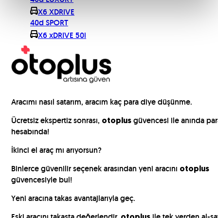
X6 XDRIVE
40d SPORT
X6 xDRIVE 50i
Aracımı nasıl satarım, aracım kaç para diye düşünme.
Ücretsiz ekspertiz sonrası,
güvencesi ile anında par
otoplus
hesabında!
İkinci el araç mı arıyorsun?
Binlerce güvenilir seçenek arasından yeni aracını
otoplus
güvencesiyle bul!
Yeni aracına takas avantajlarıyla geç.
Eski aracını takasta değerlendir,
ile tek yerden al-sa
otoplus