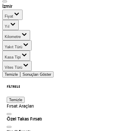
İzmir
Fiyat
Yıl
Kilometre
Yakıt Türü
Kasa Tipi
Vites Türü
Temizle
Sonuçları Göster
FİLTRELE
Temizle
Fırsat Araçları
Özel Takas Fırsatı