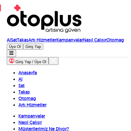
Al
Sat
Takas
Artı Hizmetler
Kampanyalar
Nasıl Çalışır
Otomag
Üye Ol
Giriş Yap
Giriş Yap / Üye Ol
Anasayfa
Al
Sat
Takas
Otomag
Artı Hizmetler
Kampanyalar
Nasıl Çalışır
Müşterilerimiz Ne Diyor?