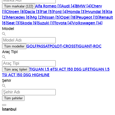
Alfa Romeo
(
1
)
Audi
(
4
)
BMW
(
4
)
Chery
Tüm markalar
(
122
)
(
1
)
Citroen
(
8
)
Dacia
(
3
)
Fiat
(
5
)
Ford
(
4
)
Honda
(
3
)
Hyundai
(
6
)
Kia
(
2
)
Mercedes
(
6
)
Mg
(
2
)
Nissan
(
5
)
Opel
(
18
)
Peugeot
(
13
)
Renault
(
6
)
Seat
(
3
)
Skoda
(
9
)
Suzuki
(
1
)
Toyota
(
4
)
Volkswagen
(
14
)
Model
GOLF
PASSAT
POLO
T-CROSS
TIGUAN
T-ROC
Tüm modeller
Araç Tipi
TIGUAN 1.5 eTSI ACT 150 DSG LIFE
TIGUAN 1.5
Tüm araç tipleri
TSI ACT 150 DSG HIGHLINE
Şehir
Tüm şehirler
İstanbul