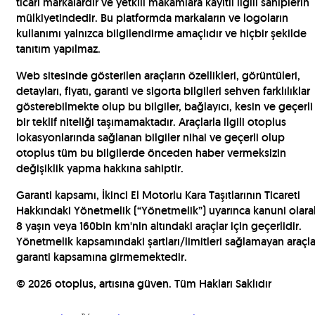
ticari markalardır ve yetkili makamlara kayıtlı ilgili sahiplerin
mülkiyetindedir. Bu platformda markaların ve logoların
kullanımı yalnızca bilgilendirme amaçlıdır ve hiçbir şekilde
tanıtım yapılmaz.
Web sitesinde gösterilen araçların özellikleri, görüntüleri,
detayları, fiyatı, garanti ve sigorta bilgileri sehven farklılıklar
gösterebilmekte olup bu bilgiler, bağlayıcı, kesin ve geçerli
bir teklif niteliği taşımamaktadır. Araçlarla ilgili otoplus
lokasyonlarında sağlanan bilgiler nihai ve geçerli olup
otoplus tüm bu bilgilerde önceden haber vermeksizin
değişiklik yapma hakkına sahiptir.
Garanti kapsamı, İkinci El Motorlu Kara Taşıtlarının Ticareti
Hakkındaki Yönetmelik (“Yönetmelik”) uyarınca kanuni olara
8 yaşın veya 160bin km'nin altındaki araçlar için geçerlidir.
Yönetmelik kapsamındaki şartları/limitleri sağlamayan araçla
garanti kapsamına girmemektedir.
©
2026
otoplus, artısına güven. Tüm Hakları Saklıdır