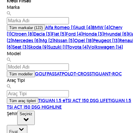
Kredi Fırsatı
Marka
Alfa Romeo
(
1
)
Audi
(
4
)
BMW
(
4
)
Chery
Tüm markalar
(
122
)
(
1
)
Citroen
(
8
)
Dacia
(
3
)
Fiat
(
5
)
Ford
(
4
)
Honda
(
3
)
Hyundai
(
6
)
Ki
(
2
)
Mercedes
(
6
)
Mg
(
2
)
Nissan
(
5
)
Opel
(
18
)
Peugeot
(
13
)
Renaul
(
6
)
Seat
(
3
)
Skoda
(
9
)
Suzuki
(
1
)
Toyota
(
4
)
Volkswagen
(
14
)
Model
GOLF
PASSAT
POLO
T-CROSS
TIGUAN
T-ROC
Tüm modeller
Araç Tipi
TIGUAN 1.5 eTSI ACT 150 DSG LIFE
TIGUAN 1.5
Tüm araç tipleri
TSI ACT 150 DSG HIGHLINE
Şehir
Seçiniz
Fiyat