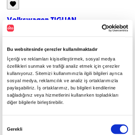
Volkswagen
TIGUAN
2019
TIGUAN 1.5 TSI ACT 150 DSG HIGHLINE
Bu websitesinde çerezler kullanılmaktadır
İçeriği ve reklamları kişiselleştirmek, sosyal medya
TL
2.054.000
özellikleri sunmak ve trafiği analiz etmek için çerezler
kullanıyoruz. Sitemizi kullanımınızla ilgili bilgileri ayrıca
128.580
KM
sosyal medya, reklamcılık ve analiz iş ortaklarımızla
paylaşabiliriz. İş ortaklarımız, bu bilgileri kendilerine
sağladığınız veya hizmetlerini kullanırken topladıkları
diğer bilgilerle birleştirebilir.
Benzin
Onay
Otomatik
Gerekli
Seçimi