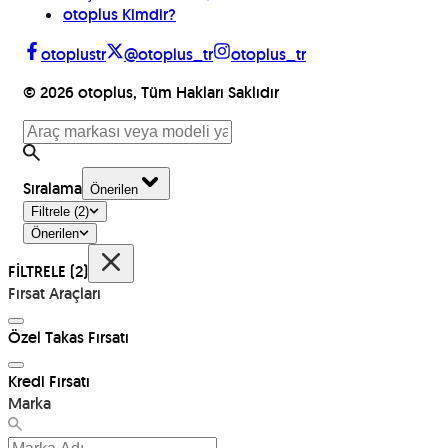
otoplus Kimdir?
otoplustr
@otoplus_tr
otoplus_tr
©
2026
otoplus, Tüm Hakları Saklıdır
Sıralama
Önerilen
Filtrele
(2)
Önerilen
FİLTRELE
(2)
Fırsat Araçları
Özel Takas Fırsatı
Kredi Fırsatı
Marka