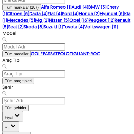
Alfa Romeo
(
1
)
Audi
(
4
)
BMW
(
3
)
Chery
Tüm markalar
(
107
)
(
1
)
Citroen
(
6
)
Dacia
(
4
)
Fiat
(
4
)
Ford
(
4
)
Honda
(
2
)
Hyundai
(
6
)
Kia
(
1
)
Mercedes
(
5
)
Mg
(
2
)
Nissan
(
5
)
Opel
(
16
)
Peugeot
(
12
)
Renault
(
5
)
Seat
(
2
)
Skoda
(
8
)
Suzuki
(
1
)
Toyota
(
4
)
Volkswagen
(
11
)
Model
GOLF
PASSAT
POLO
TIGUAN
T-ROC
Tüm modeller
Araç Tipi
Tüm araç tipleri
Şehir
Tüm şehirler
Fiyat
Yıl