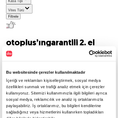
Kasa Tipi
Vites Türü
Filtrele
otoplus’ın
garantili 2. el
araçları listeleniyor..
0
araç bulundu
Bu websitesinde çerezler kullanılmaktadır
Marka
:
İçeriği ve reklamları kişiselleştirmek, sosyal medya
Volkswagen
Model
:
özellikleri sunmak ve trafiği analiz etmek için çerezler
kullanıyoruz. Sitemizi kullanımınızla ilgili bilgileri ayrıca
taigo
Tümünü Temizle
sosyal medya, reklamcılık ve analiz iş ortaklarımızla
paylaşabiliriz. İş ortaklarımız, bu bilgileri kendilerine
Aradığınız kriterlerde araç
sağladığınız veya hizmetlerini kullanırken topladıkları