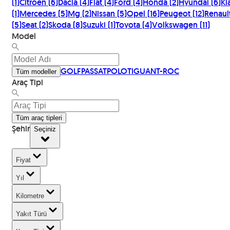
(
1
)
Citroen
(
6
)
Dacia
(
4
)
Fiat
(
4
)
Ford
(
4
)
Honda
(
2
)
Hyundai
(
6
)
Ki
(
1
)
Mercedes
(
5
)
Mg
(
2
)
Nissan
(
5
)
Opel
(
16
)
Peugeot
(
12
)
Renaul
(
5
)
Seat
(
2
)
Skoda
(
8
)
Suzuki
(
1
)
Toyota
(
4
)
Volkswagen
(
11
)
Model
GOLF
PASSAT
POLO
TIGUAN
T-ROC
Tüm modeller
Araç Tipi
Tüm araç tipleri
Şehir
Seçiniz
Fiyat
Yıl
Kilometre
Yakıt Türü