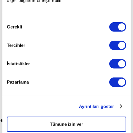
diğer bilgilerle birleştirebilir.
bulunamadı.
Onay
İsterseniz garajımızdaki araçlardan size uygun olanlarına
Gerekli
Seçimi
bakabilirsiniz.
Tüm Araçları Görüntüle
Tercihler
İstatistikler
Pazarlama
Ayrıntıları göster
para
Tümüne izin ver