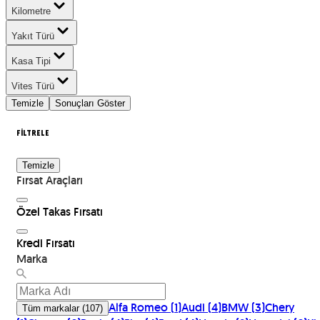
Kilometre
Yakıt Türü
Kasa Tipi
Vites Türü
Temizle
Sonuçları Göster
FİLTRELE
Temizle
Fırsat Araçları
Özel Takas Fırsatı
Kredi Fırsatı
Marka
Alfa Romeo
(
1
)
Audi
(
4
)
BMW
(
3
)
Chery
Tüm markalar
(
107
)