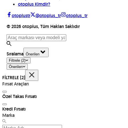
otoplus Kimdir?
otoplustr
@otoplus_tr
otoplus_tr
©
2026
otoplus, Tüm Hakları Saklıdır
Sıralama
Önerilen
Filtrele
(2)
Önerilen
FİLTRELE
(2)
Fırsat Araçları
Özel Takas Fırsatı
Kredi Fırsatı
Marka