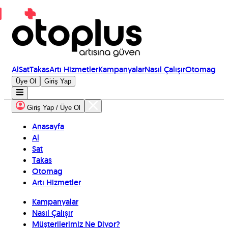
Al
Sat
Takas
Artı Hizmetler
Kampanyalar
Nasıl Çalışır
Otomag
Üye Ol
Giriş Yap
Giriş Yap / Üye Ol
Anasayfa
Al
Sat
Takas
Otomag
Artı Hizmetler
Kampanyalar
Nasıl Çalışır
Müşterilerimiz Ne Diyor?